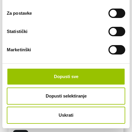
6.900,00 €
Za postavke
5.520,00 € + 25% PDV
VEĆ OD:
75,90 € /mj
Statistički
Marketinški
Dopusti sve
Dopusti selektiranje
Uskrati