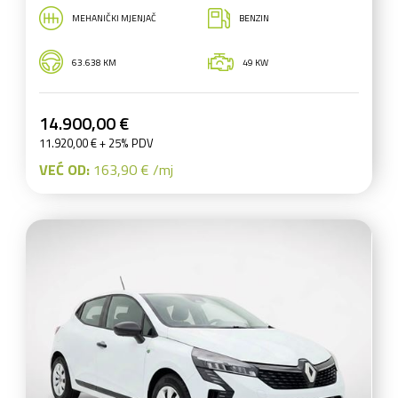
MEHANIČKI MJENJAČ
BENZIN
63.638 KM
49 KW
14.900,00 €
11.920,00 € + 25% PDV
VEĆ OD:
163,90 € /mj