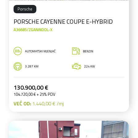
Porsche
PORSCHE CAYENNE COUPE E-HYBRID
A36685/ZGANINDOL-X
AUTOMATSKI MJENJAČ
BENZIN
3.287 KM
224 KW
130.900,00 €
104.720,00 € + 25% PDV
VEĆ OD:
1.440,00 € /mj