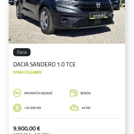
Dacia
DACIA SANDERO 1.0 TCE
97662/ZG2486IS
MEHANIČKI MJENJAČ
BENZIN
145.998 KM
49 KW
9.900,00 €