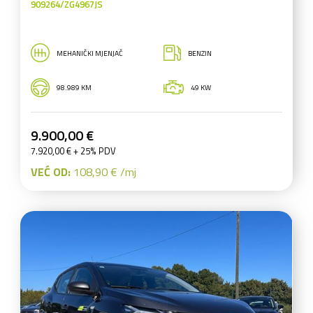
909264/ZG4967JS
MEHANIČKI MJENJAČ
BENZIN
98.989 KM
49 KW
9.900,00 €
7.920,00 € + 25% PDV
VEĆ OD:
108,90 € /mj