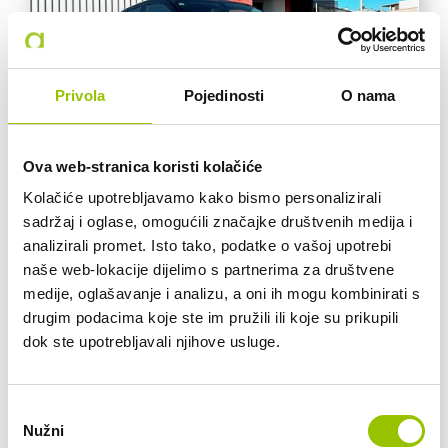
Privola
Pojedinosti
O nama
Ova web-stranica koristi kolačiće
Kolačiće upotrebljavamo kako bismo personalizirali
Opel
sadržaj i oglase, omogućili značajke društvenih medija i
analizirali promet. Isto tako, podatke o vašoj upotrebi
OPEL KARL 1.0i
naše web-lokacije dijelimo s partnerima za društvene
812072/ZG2305HU+
medije, oglašavanje i analizu, a oni ih mogu kombinirati s
drugim podacima koje ste im pružili ili koje su prikupili
dok ste upotrebljavali njihove usluge.
MEHANIČKI MJENJAČ
BENZIN
112.067 KM
55 KW
Odabir
Nužni
pristanka