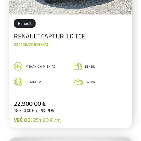
Renault
RENAULT CAPTUR 1.0 TCE
224156/ZG8132KM
MEHANIČKI MJENJAČ
BENZIN
33.609 KM
67 KW
22.900,00 €
18.320,00 € + 25% PDV
VEĆ OD:
251,90 € /mj