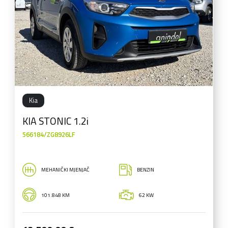
Kia
KIA STONIC 1.2i
566184/ZG8926LF
MEHANIČKI MJENJAČ
BENZIN
101.848 KM
62 KW