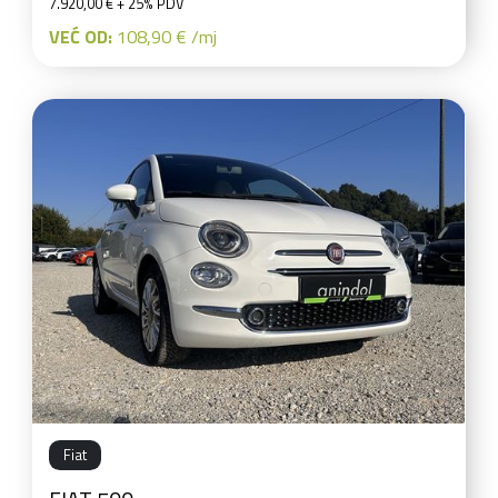
7.920,00 € + 25% PDV
VEĆ OD:
108,90 € /mj
Fiat