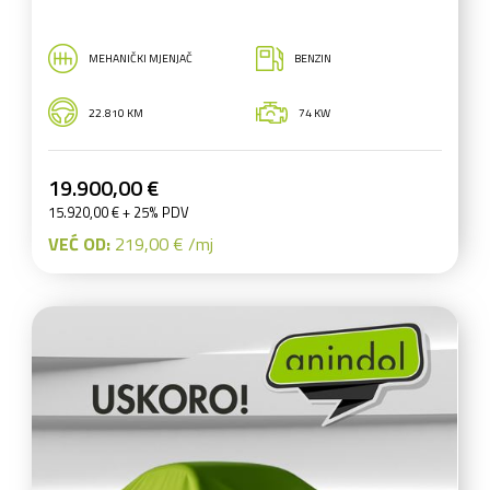
MEHANIČKI MJENJAČ
BENZIN
22.810 KM
74 KW
19.900,00 €
15.920,00 € + 25% PDV
VEĆ OD:
219,00 € /mj