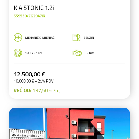
KIA STONIC 1.2i
559550/ZG2947IR
MEHANIČKI MJENJAČ
BENZIN
109.727 KM
62 KW
12.500,00 €
10.000,00 € + 25% PDV
VEĆ OD:
137,50 € /mj