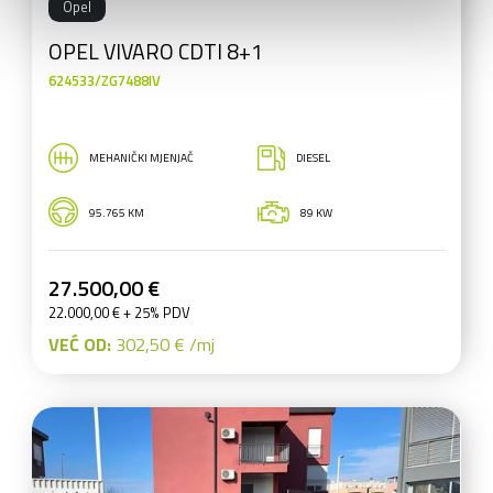
Opel
OPEL VIVARO CDTI 8+1
624533/ZG7488IV
MEHANIČKI MJENJAČ
DIESEL
95.765 KM
89 KW
27.500,00 €
22.000,00 € + 25% PDV
VEĆ OD:
302,50 € /mj