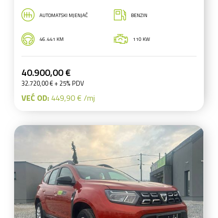
AUTOMATSKI MJENJAČ
BENZIN
46.441 KM
110 KW
40.900,00 €
32.720,00 € + 25% PDV
VEĆ OD:
449,90 € /mj