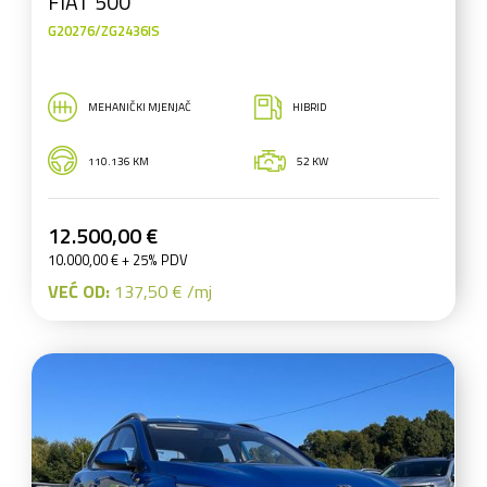
FIAT 500
G20276/ZG2436IS
MEHANIČKI MJENJAČ
HIBRID
110.136 KM
52 KW
12.500,00 €
10.000,00 € + 25% PDV
VEĆ OD:
137,50 € /mj