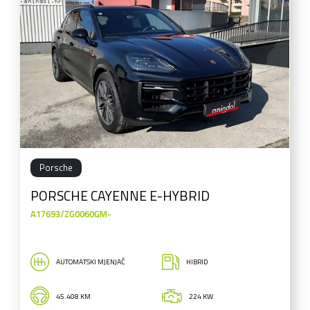
Porsche
PORSCHE CAYENNE E-HYBRID
A17693/ZG0060GM-
AUTOMATSKI MJENJAČ
HIBRID
45.408 KM
224 KW