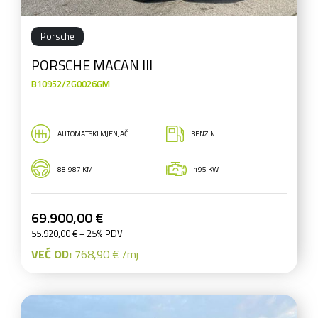
Porsche
PORSCHE MACAN III
B10952/ZG0026GM
AUTOMATSKI MJENJAČ
BENZIN
88.987 KM
195 KW
69.900,00 €
55.920,00 € + 25% PDV
VEĆ OD:
768,90 € /mj