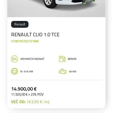
Renault
RENAULT CLIO 1.0 TCE
310079/ZG2721KM
MEHANIČKI MJENJAČ
BENZIN
81.916 KM
49 KW
14.900,00 €
11.920,00 € + 25% PDV
VEĆ OD:
163,90 € /mj