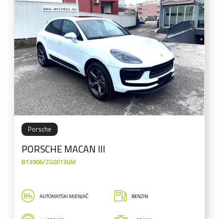
Porsche
PORSCHE MACAN III
B13906/ZG0013GM
AUTOMATSKI MJENJAČ
BENZIN