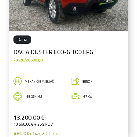
Dacia
DACIA DUSTER ECO-G 100 LPG
70620/ZG6903JU
MEHANIČKI MJENJAČ
BENZIN
165.234 KM
67 KW
13.200,00 €
10.560,00 € + 25% PDV
VEĆ OD:
145,20 € /mj