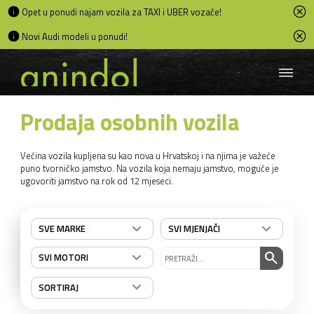
Opet u ponudi najam vozila za TAXI i UBER vozače!
Novi Audi modeli u ponudi!
Prodaja osobnih vozila
Većina vozila kupljena su kao nova u Hrvatskoj i na njima je važeće
puno tvorničko jamstvo. Na vozila koja nemaju jamstvo, moguće je
ugovoriti jamstvo na rok od 12 mjeseci.
SVE MARKE
SVI MJENJAČI
search
SVI MOTORI
SORTIRAJ