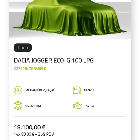
Dacia
DACIA JOGGER ECO-G 100 LPG
227719/ZG6458LD
MEHANIČKI MJENJAČ
BENZIN
55.323 KM
74 KW
18.100,00 €
14.480,00 € + 25% PDV