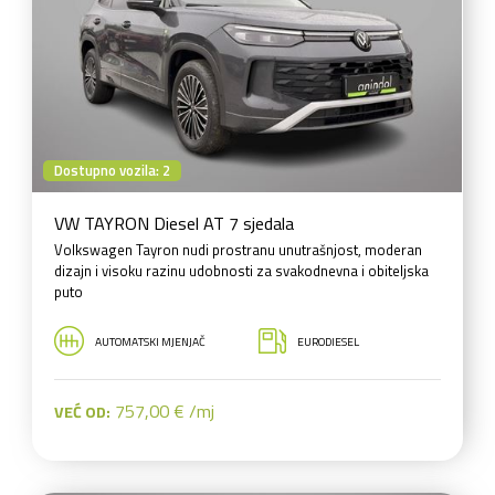
Dostupno vozila: 2
VW TAYRON Diesel AT 7 sjedala
Volkswagen Tayron nudi prostranu unutrašnjost, moderan
dizajn i visoku razinu udobnosti za svakodnevna i obiteljska
puto
AUTOMATSKI MJENJAČ
EURODIESEL
757,00 € /mj
VEĆ OD: