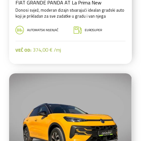
FIAT GRANDE PANDA AT La Prima New
Donosi svjež, moderan dizajn stvarajući idealan gradski auto
koji je prikladan za sve zadatke u gradu i van njega
AUTOMATSKI MJENJAČ
EUROSUPER
374,00 € /mj
VEĆ OD: