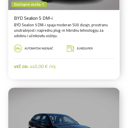
Dostupno vozila: 1
BYD Sealion 5 DM-i
BYD Sealion 5 DM-i spaja moderan SUV dizajn, prostranu
unutrašnjost i naprednu plug-in hibridnu tehnologiju za
udobnu i učinkovitu vožnju.
AUTOMATSKI MJENJAČ
EUROSUPER
445,00 € /mj
VEĆ OD: