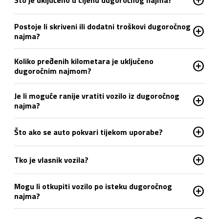
Postoje li skriveni ili dodatni troškovi dugoročnog
add_circle
najma?
Koliko pređenih kilometara je uključeno
add_circle
dugoročnim najmom?
Je li moguće ranije vratiti vozilo iz dugoročnog
add_circle
najma?
add_circle
Što ako se auto pokvari tijekom uporabe?
add_circle
Tko je vlasnik vozila?
Mogu li otkupiti vozilo po isteku dugoročnog
add_circle
najma?