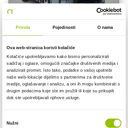
Dostupno vozila: 2
Privola
Pojedinosti
O nama
FIAT GRANDE PANDA La prima Manual
Panda donosi svjež, moderan dizajn stvarajući idealan
gradski auto koji je prikladan za sve zadatke u gradu i van
Ova web-stranica koristi kolačiće
njega
Kolačiće upotrebljavamo kako bismo personalizirali
sadržaj i oglase, omogućili značajke društvenih medija i
RUČNI MJENJAČ
EUROSUPER
analizirali promet. Isto tako, podatke o vašoj upotrebi
naše web-lokacije dijelimo s partnerima za društvene
335,00 € /mj
VEĆ OD:
medije, oglašavanje i analizu, a oni ih mogu kombinirati s
drugim podacima koje ste im pružili ili koje su prikupili
dok ste upotrebljavali njihove usluge.
Odabir
Nužni
pristanka