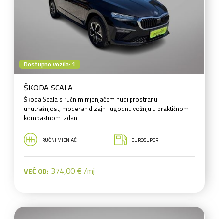
Dostupno vozila: 1
ŠKODA SCALA
Škoda Scala s ručnim mjenjačem nudi prostranu
unutrašnjost, moderan dizajn i ugodnu vožnju u praktičnom
kompaktnom izdan
RUČNI MJENJAČ
EUROSUPER
374,00 € /mj
VEĆ OD: