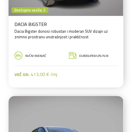
Dostupno vozila: 2
DACIA BIGSTER
Dacia Bigster donosi robustan i moderan SUV dizajn uz
znimno prostranu unutrašnjost i praktičnost
RUČNI MJENJAČ
EUROSUPER/LPG PLIN
413,00 € /mj
VEĆ OD: