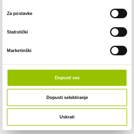
Za postavke
Statistički
Marketinški
AUDI Q3 SB AT
Dopusti sve
Odlikuje se coupe siluetom, dinamičnim linijama i modernim
LED svjetlima, uz elegantan i prepoznatljiv SUV izgled.
Dopusti selektiranje
AUTOMATSKI MJENJAČ
EURODIESEL
710,00 € /mj
VEĆ OD:
Uskrati