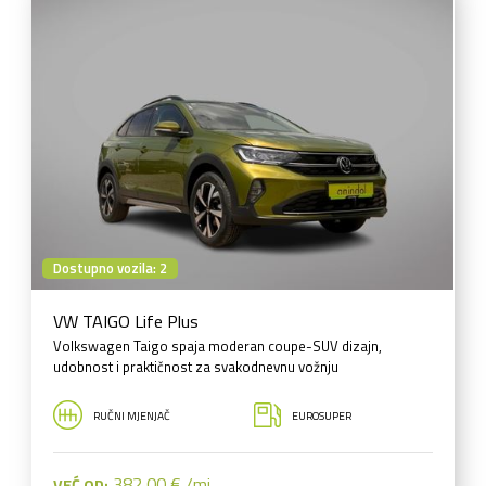
Dostupno vozila: 2
VW TAIGO Life Plus
Volkswagen Taigo spaja moderan coupe-SUV dizajn,
udobnost i praktičnost za svakodnevnu vožnju
RUČNI MJENJAČ
EUROSUPER
382,00 € /mj
VEĆ OD: