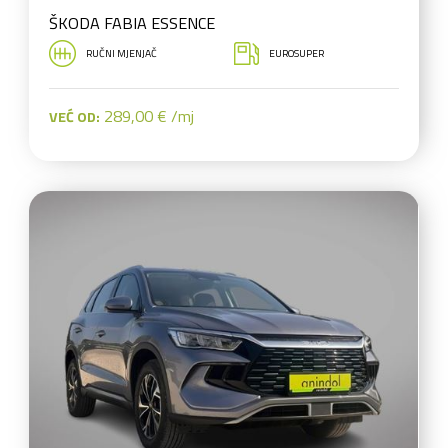
ŠKODA FABIA ESSENCE
RUČNI MJENJAČ
EUROSUPER
289,00 € /mj
VEĆ OD: