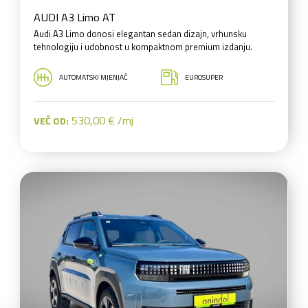
AUDI A3 Limo AT
Audi A3 Limo donosi elegantan sedan dizajn, vrhunsku
tehnologiju i udobnost u kompaktnom premium izdanju.
AUTOMATSKI MJENJAČ
EUROSUPER
530,00 € /mj
VEĆ OD: