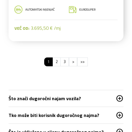
AUTOMATSKI MJENJAČ
EUROSUPER
3.695,50 € /mj
VEĆ OD:
1
2
3
>
>>
add_circle
Što znači dugoročni najam vozila?
add_circle
Tko može biti korisnik dugoročnog najma?
add_circle
Što je uključeno u cijenu dugoročnog najma?