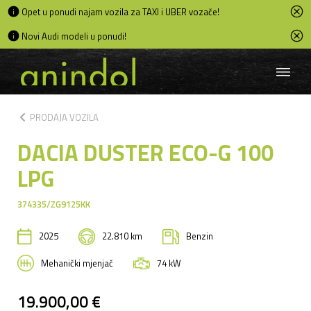
Opet u ponudi najam vozila za TAXI i UBER vozače!
Novi Audi modeli u ponudi!
chevron_left
PRODAJA VOZILA
DACIA DUSTER ECO-G 100
LPG
374335/ZG9125KK
2025
22.810 km
Benzin
Mehanički mjenjač
74 kW
19.900,00 €