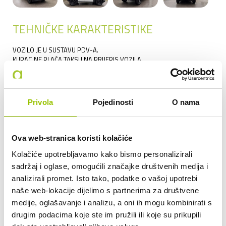
TEHNIČKE KARAKTERISTIKE
VOZILO JE U SUSTAVU PDV-A.
KUPAC NE PLAĆA TAKSU NA PRIJEPIS VOZILA.
PROIZVOĐAČ:
DACIA
MODEL:
DUSTER
Privola
Pojedinosti
O nama
GODINA PROIZVODNJE:
2025
RADNI OBUJAM:
999
Ova web-stranica koristi kolačiće
SNAGA (KW):
74
Kolačiće upotrebljavamo kako bismo personalizirali
MJENJAČ:
MEHANIČKI MJENJAČ
sadržaj i oglase, omogućili značajke društvenih medija i
SERVISNA KNJIŽICA:
DA
analizirali promet. Isto tako, podatke o vašoj upotrebi
naše web-lokacije dijelimo s partnerima za društvene
GARAŽIRAN:
DA
medije, oglašavanje i analizu, a oni ih mogu kombinirati s
STANJE:
RABLJENO
drugim podacima koje ste im pružili ili koje su prikupili