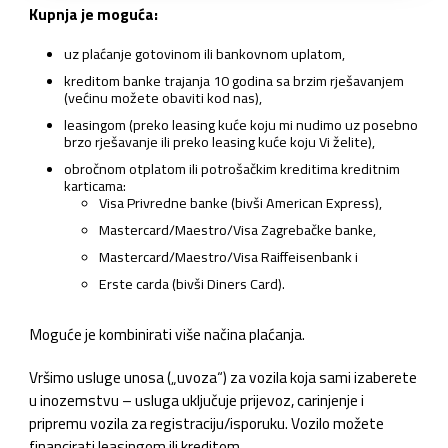
Kupnja je moguća:
uz plaćanje gotovinom ili bankovnom uplatom,
kreditom banke trajanja 10 godina sa brzim rješavanjem
(većinu možete obaviti kod nas),
leasingom (preko leasing kuće koju mi nudimo uz posebno
brzo rješavanje ili preko leasing kuće koju Vi želite),
obročnom otplatom ili potrošačkim kreditima kreditnim
karticama:
Visa Privredne banke (bivši American Express),
Mastercard/Maestro/Visa Zagrebačke banke,
Mastercard/Maestro/Visa Raiffeisenbank i
Erste carda (bivši Diners Card).
Moguće je kombinirati više načina plaćanja.
Vršimo usluge unosa („uvoza“) za vozila koja sami izaberete
u inozemstvu – usluga uključuje prijevoz, carinjenje i
pripremu vozila za registraciju/isporuku. Vozilo možete
financirati leasingom ili kreditom.