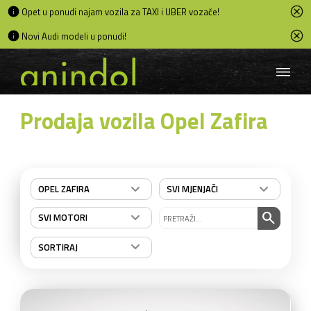
Opet u ponudi najam vozila za TAXI i UBER vozače!
Novi Audi modeli u ponudi!
Prodaja vozila Opel Zafira
OPEL ZAFIRA
SVI MJENJAČI
search
SVI MOTORI
SORTIRAJ