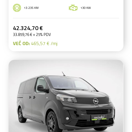
13.235 KM
130 KW
42.324,70 €
33.859,76 € + 25% PDV
VEĆ OD:
465,57 € /mj