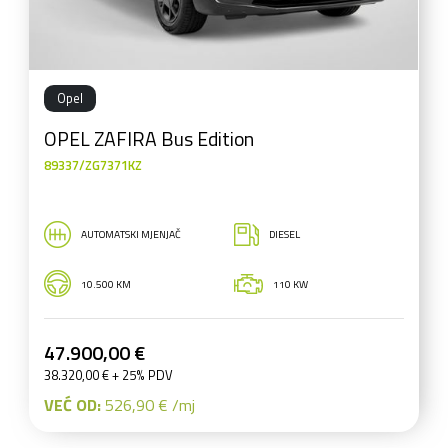
Opel
OPEL ZAFIRA Bus Edition
89337/ZG7371KZ
AUTOMATSKI MJENJAČ
DIESEL
10.500 KM
110 KW
47.900,00 €
38.320,00 € + 25% PDV
VEĆ OD:
526,90 € /mj