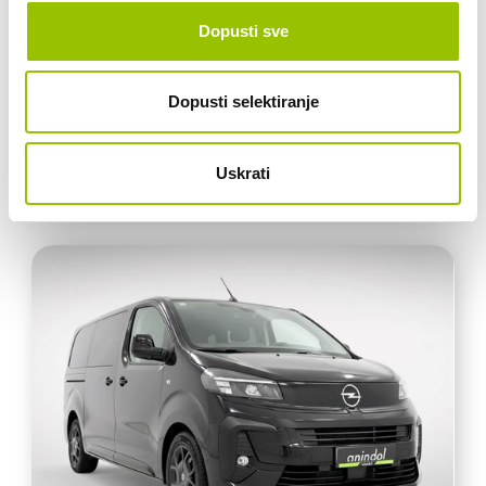
Dopusti sve
4.048 KM
130 KW
Dopusti selektiranje
42.324,70 €
33.859,76 € + 25% PDV
Uskrati
VEĆ OD:
465,57 € /mj