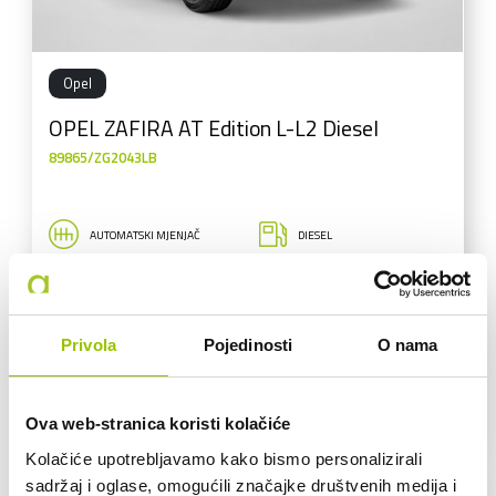
Opel
OPEL ZAFIRA AT Edition L-L2 Diesel
89865/ZG2043LB
AUTOMATSKI MJENJAČ
DIESEL
11.297 KM
130 KW
Privola
Pojedinosti
O nama
43.126,60 €
34.501,28 € + 25% PDV
VEĆ OD:
474,39 € /mj
Ova web-stranica koristi kolačiće
Kolačiće upotrebljavamo kako bismo personalizirali
sadržaj i oglase, omogućili značajke društvenih medija i