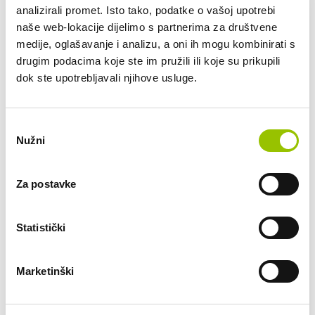
analizirali promet. Isto tako, podatke o vašoj upotrebi
naše web-lokacije dijelimo s partnerima za društvene
medije, oglašavanje i analizu, a oni ih mogu kombinirati s
drugim podacima koje ste im pružili ili koje su prikupili
dok ste upotrebljavali njihove usluge.
Odabir
Nužni
pristanka
Za postavke
Opel
Statistički
OPEL ZAFIRA AT Edition L-L2 Diesel
83251/ZG1816LE
Marketinški
AUTOMATSKI MJENJAČ
DIESEL