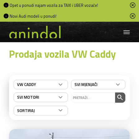
Opet u ponudi najam vozila za TAXI i UBER vozače!
Novi Audi modeli u ponudi!
Prodaja vozila VW Caddy
VW CADDY
SVI MJENJAČI
search
SVI MOTORI
SORTIRAJ