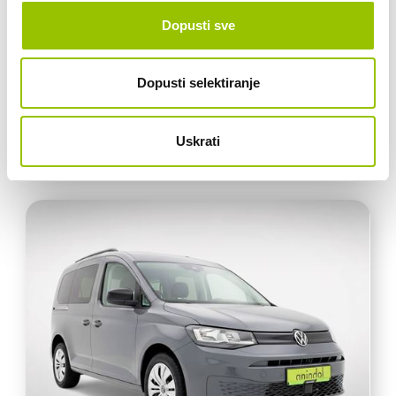
Dopusti sve
30.638 KM
75 KW
Dopusti selektiranje
34.900,00 €
27.920,00 € + 25% PDV
Uskrati
VEĆ OD:
383,90 € /mj