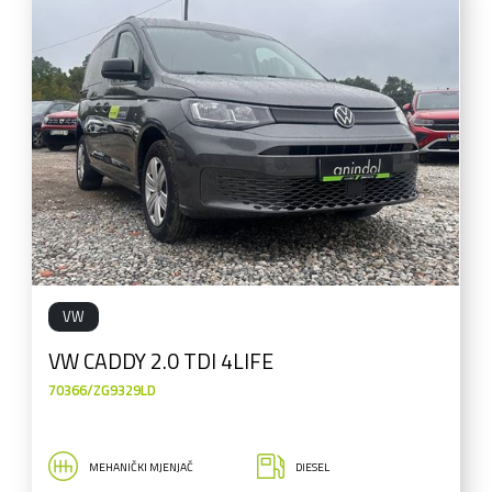
VW
VW CADDY 2.0 TDI 4LIFE
70366/ZG9329LD
MEHANIČKI MJENJAČ
DIESEL