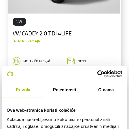
VW
VW CADDY 2.0 TDI 4LIFE
97928/ZG9714JR
MEHANIČKI MJENJAČ
DIESEL
126.892 KM
75 KW
Privola
Pojedinosti
O nama
34.900,00 €
27.920,00 € + 25% PDV
VEĆ OD:
383,90 € /mj
Ova web-stranica koristi kolačiće
Kolačiće upotrebljavamo kako bismo personalizirali
sadržaj i oglase, omogućili značajke društvenih medija i