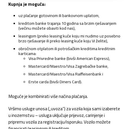
Kupnja je moguća:
uz plaćanje gotovinom ili bankovnom uplatom,
kreditom banke trajanja 10 godina sa brzim rješavanjem
(većinu možete obaviti kod nas),
leasingom (preko leasing kuće koju mi nudimo uz posebno
brzo rješavanje ili preko leasing kuće koju Vi želite),
obročnom otplatom ili potrošačkim kreditima kreditnim
karticama:
Visa Privredne banke (bivši American Express),
Mastercard/Maestro/Visa Zagrebačke banke,
Mastercard/Maestro/Visa Raiffeisenbank i
Erste carda (bivši Diners Card).
Moguće je kombinirati više načina plaćanja.
Vršimo usluge unosa („uvoza“) za vozila koja sami izaberete
u inozemstvu – usluga uključuje prijevoz, carinjenje i
pripremu vozila za registraciju/isporuku. Vozilo možete
financirati leasingom ili kreditom.