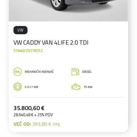
VW
VW CADDY VAN 4LIFE 2.0 TDI
51640/ZG7367LC
MEHANIČKI MJENJAČ
DIESEL
5.017 KM
75 KW
35.800,60 €
28.640,48 € + 25% PDV
VEĆ OD:
393,80 € /mj