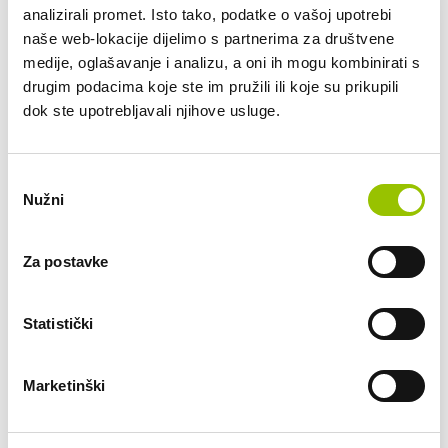
analizirali promet. Isto tako, podatke o vašoj upotrebi
naše web-lokacije dijelimo s partnerima za društvene
medije, oglašavanje i analizu, a oni ih mogu kombinirati s
drugim podacima koje ste im pružili ili koje su prikupili
dok ste upotrebljavali njihove usluge.
Odabir
Nužni
pristanka
Za postavke
VW
Statistički
VW CADDY 2.0 TDI 4LIFE
97221/ZG3716JB
Marketinški
MEHANIČKI MJENJAČ
BENZIN