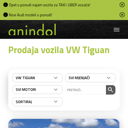
Opet u ponudi najam vozila za TAXI i UBER vozače!
Novi Audi modeli u ponudi!
Prodaja vozila VW Tiguan
VW TIGUAN
SVI MJENJAČI
search
SVI MOTORI
SORTIRAJ