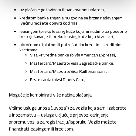
uz plaćanje gotovinom ili bankovnom uplatom,
kreditom banke trajanja 10 godina sa brzim rješavanjem
(većinu možete obaviti kod nas),
leasingom (preko leasing kuće koju mi nudimo uz posebno
brzo rješavanje ili preko leasing kuće koju Vi želite),
obročnom otplatom ili potrošačkim kreditima kreditnim
karticama:
Visa Privredne banke (bivši American Express),
Mastercard/Maestro/Visa Zagrebačke banke,
Mastercard/Maestro/Visa Raiffeisenbank i
Erste carda (bivši Diners Card).
Moguće je kombinirati više načina plaćanja.
Vršimo usluge unosa („uvoza“) za vozila koja sami izaberete
u inozemstvu – usluga uključuje prijevoz, carinjenje i
pripremu vozila za registraciju/isporuku. Vozilo možete
financirati leasingom ili kreditom.