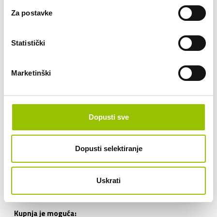
Za postavke
VW
Statistički
VW TIGUAN 2.0 TDI DSG Life Plus
17083/ZG5802KS
Marketinški
AUTOMATSKI MJENJAČ
DIESEL
Dopusti sve
15.702 KM
110 KW
Dopusti selektiranje
43.700,00 €
34.960,00 € + 25% PDV
Uskrati
VEĆ OD:
480,70 € /mj
Kupnja je moguća: