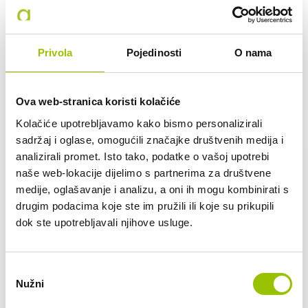
80.620 KM
110 KW
Privola
Pojedinosti
O nama
37.900,00 €
30.320,00 € + 25% PDV
VEĆ OD:
416,90 € /mj
Ova web-stranica koristi kolačiće
Kolačiće upotrebljavamo kako bismo personalizirali
sadržaj i oglase, omogućili značajke društvenih medija i
analizirali promet. Isto tako, podatke o vašoj upotrebi
naše web-lokacije dijelimo s partnerima za društvene
medije, oglašavanje i analizu, a oni ih mogu kombinirati s
drugim podacima koje ste im pružili ili koje su prikupili
dok ste upotrebljavali njihove usluge.
Odabir
Nužni
pristanka