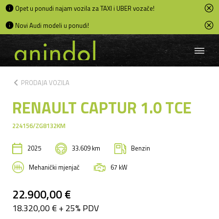
Opet u ponudi najam vozila za TAXI i UBER vozače!
Novi Audi modeli u ponudi!
chevron_left
PRODAJA VOZILA
RENAULT CAPTUR 1.0 TCE
224156/ZG8132KM
2025
33.609 km
Benzin
Mehanički mjenjač
67 kW
22.900,00 €
18.320,00 € + 25% PDV