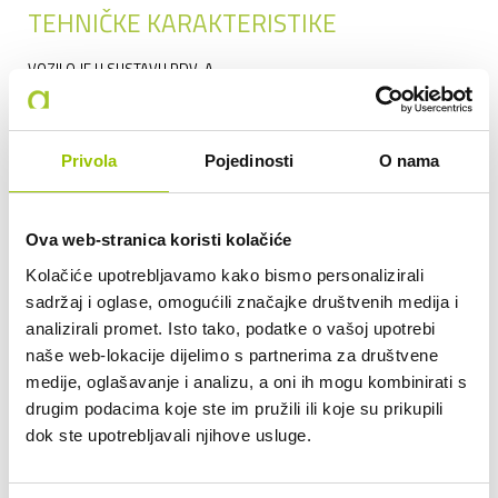
TEHNIČKE KARAKTERISTIKE
VOZILO JE U SUSTAVU PDV-A.
KUPAC NE PLAĆA TAKSU NA PRIJEPIS VOZILA.
PROIZVOĐAČ:
RENAULT
Privola
Pojedinosti
O nama
MODEL:
CAPTUR
GODINA PROIZVODNJE:
2025
RADNI OBUJAM:
999
Ova web-stranica koristi kolačiće
SNAGA (KW):
67
Kolačiće upotrebljavamo kako bismo personalizirali
sadržaj i oglase, omogućili značajke društvenih medija i
MJENJAČ:
MEHANIČKI MJENJAČ
analizirali promet. Isto tako, podatke o vašoj upotrebi
SERVISNA KNJIŽICA:
DA
naše web-lokacije dijelimo s partnerima za društvene
GARAŽIRAN:
DA
medije, oglašavanje i analizu, a oni ih mogu kombinirati s
drugim podacima koje ste im pružili ili koje su prikupili
STANJE:
RABLJENO
dok ste upotrebljavali njihove usluge.
PREGLED I NAJAM (MOGUĆE I S OTKUPOM), MOGUĆ PREMA 