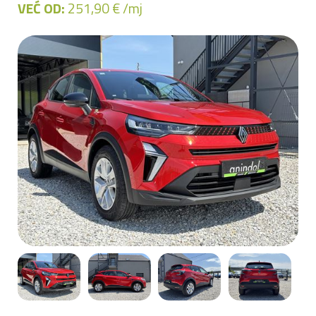
VEĆ OD:
251,90 € /mj