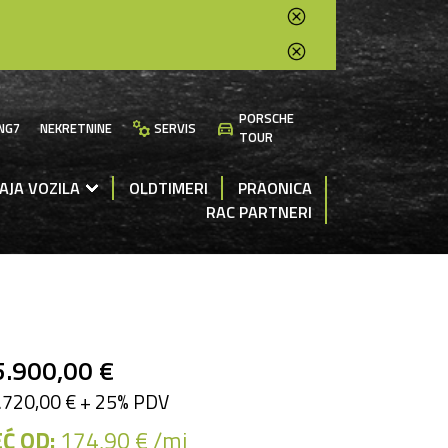
PORSCHE
manufacturing
directions_car
NG7
NEKRETNINE
SERVIS
TOUR
AJA VOZILA
OLDTIMERI
PRAONICA
RAC PARTNERI
5.900,00 €
.720,00 € + 25% PDV
Ć OD:
174,90 € /mj