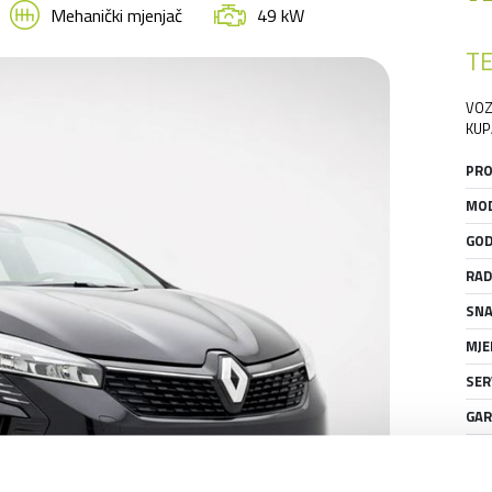
Mehanički mjenjač
49 kW
TE
VOZ
KUP
PRO
MOD
GOD
RAD
SNA
MJE
SER
GAR
STA