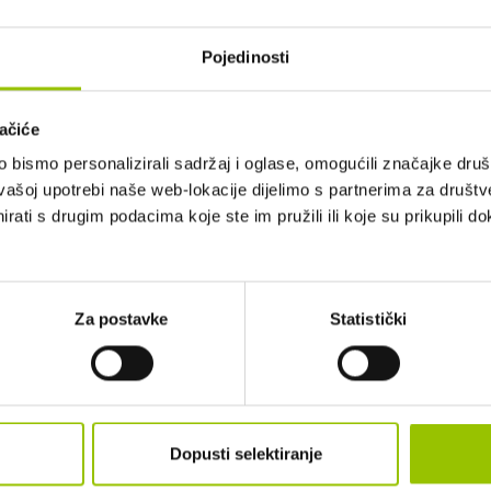
Pojedinosti
ačiće
bismo personalizirali sadržaj i oglase, omogućili značajke društv
 10, ČRNKOVEC
vašoj upotrebi naše web-lokacije dijelimo s partnerima za društv
rati s drugim podacima koje ste im pružili ili koje su prikupili do
UĆ PREMA DOGOVORU. PRODAJA 
GA
Za postavke
Statistički
IZGLED I DIMENZIJE
BOJA:
CRNA
Dopusti selektiranje
BROJ VRATA:
5