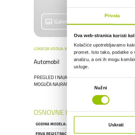
Privola
panorama
Galerija
Ova web-stranica koristi kol
Kolačiće upotrebljavamo kako 
LOKACIJA VOZILA: VELIKA GORICA - SELNICA ŠĆITARJEVSKA
promet. Isto tako, podatke o 
analizu, a oni ih mogu kombini
Automobil
usluge.
PREGLED I NAJAM (MOGUĆE I S OTKUPOM), MOG
Odabir
MOGUĆA NAJRANIJE OD 15.09.2026.
Nužni
pristanka
OSNOVNE INFORMACIJE
GODINA MODELA:
2025
Uskrati
PRVA REGISTRACIJA:
2025