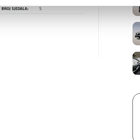
BROJ SJEDALA:
5