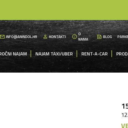
O
mail
person
info
News
INFO@ANINDOL.HR
KONTAKTI
BLOG
PARKI
NAMA
ROČNI NAJAM
NAJAM TAXI/UBER
RENT-A-CAR
PROD
1
12
VE