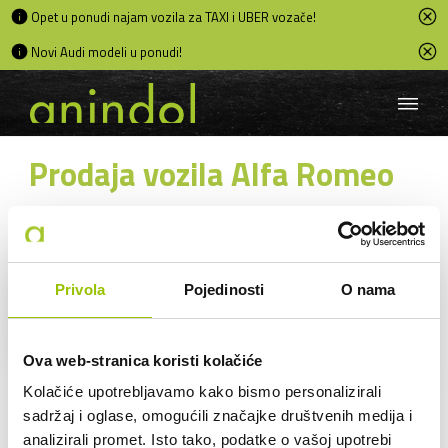
Opet u ponudi najam vozila za TAXI i UBER vozače!
Novi Audi modeli u ponudi!
Prodaja vozila Alfa Romeo
ALFA ROMEO
SVI MJENJAČI
Privola
Pojedinosti
O nama
search
SVI MOTORI
SORTIRAJ
Ova web-stranica koristi kolačiće
Kolačiće upotrebljavamo kako bismo personalizirali
Kupnja je moguća:
sadržaj i oglase, omogućili značajke društvenih medija i
analizirali promet. Isto tako, podatke o vašoj upotrebi