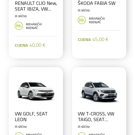
RENAULT CLIO New,
ŠKODA FABIA SW
SEAT IBIZA, VW
ili slično
POLO, OPEL
ili slično
MEHANIČKI
CORSA, DACIA
MJENJAČ
MEHANIČKI
SANDERO
MJENJAČ
45,00 €
CIJENA
40,00 €
CIJENA
VW GOLF, SEAT
VW T-CROSS, VW
LEON
TAIGO, SEAT
ARONA, RENAULT
ili slično
ili slično
CAPTUR, KIA
MEHANIČKI
MEHANIČKI