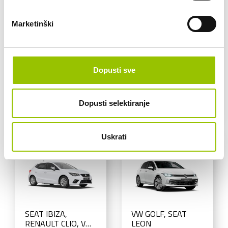
Marketinški
AUDI Q2
VW CARAVELLE
New, RENAULT
ili slično
TRAFIC 9 SJEDALA
ili slično
MEHANIČKI
MJENJAČ
MEHANIČKI
MJENJAČ
Dopusti sve
70,00 €
CIJENA
120,00 €
CIJENA
Dopusti selektiranje
Uskrati
SEAT IBIZA,
VW GOLF, SEAT
RENAULT CLIO, VW
LEON