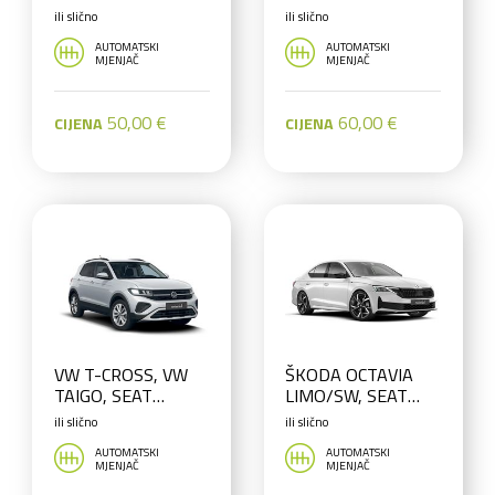
POLO
ili slično
ili slično
AUTOMATSKI
AUTOMATSKI
MJENJAČ
MJENJAČ
50,00 €
60,00 €
CIJENA
CIJENA
VW T-CROSS, VW
ŠKODA OCTAVIA
TAIGO, SEAT
LIMO/SW, SEAT
ARONA
LEON SW
ili slično
ili slično
AUTOMATSKI
AUTOMATSKI
MJENJAČ
MJENJAČ