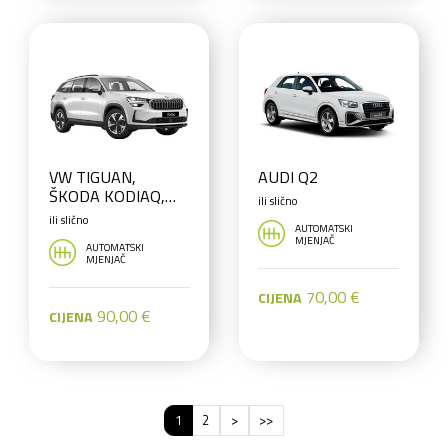
VW TIGUAN,
AUDI Q2
ŠKODA KODIAQ,
ili slično
VW TAYRON 7
ili slično
AUTOMATSKI
SJEDALA ili slično
MJENJAČ
AUTOMATSKI
MJENJAČ
70,00 €
CIJENA
90,00 €
CIJENA
1
2
>
>>