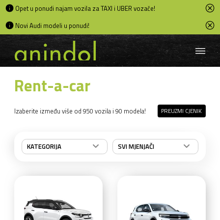
Opet u ponudi najam vozila za TAXI i UBER vozače!
Novi Audi modeli u ponudi!
Rent-a-car
Izaberite između više od 950 vozila i 90 modela!
PREUZMI CJENIK
KATEGORIJA
SVI MJENJAČI