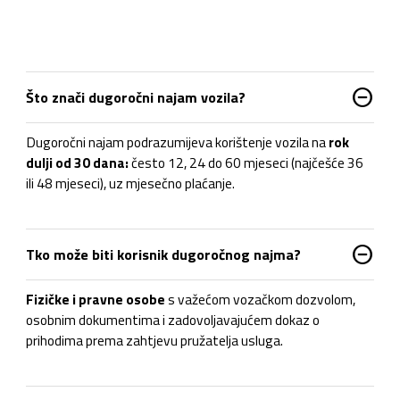
do_not_disturb_on
Što znači dugoročni najam vozila?
Dugoročni najam podrazumijeva korištenje vozila na
rok
dulji od 30 dana
:
često 12, 24 do 60 mjeseci (najčešće 36
ili 48 mjeseci), uz mjesečno plaćanje.
do_not_disturb_on
Tko može biti korisnik dugoročnog najma?
Fizičke i pravne osobe
s važećom vozačkom dozvolom,
osobnim dokumentima i zadovoljavajućem dokaz o
prihodima prema zahtjevu pružatelja usluga.