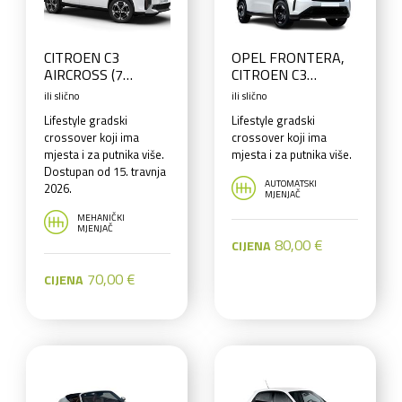
CITROEN C3
OPEL FRONTERA,
AIRCROSS (7
CITROEN C3
sjedala) ili slično
AIRCROSS (7
ili slično
ili slično
sjedala) ili slično
Lifestyle gradski
Lifestyle gradski
crossover koji ima
crossover koji ima
mjesta i za putnika više.
mjesta i za putnika više.
Dostupan od 15. travnja
AUTOMATSKI
2026.
MJENJAČ
MEHANIČKI
MJENJAČ
80,00 €
CIJENA
70,00 €
CIJENA