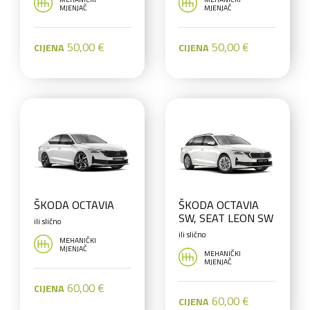
STONIC, DACIA
MJENJAČ
MJENJAČ
DUSTER, ŠKODA
KAMIQ
50,00 €
50,00 €
CIJENA
CIJENA
ŠKODA OCTAVIA
ŠKODA OCTAVIA
SW, SEAT LEON SW
ili slično
ili slično
MEHANIČKI
MJENJAČ
MEHANIČKI
MJENJAČ
60,00 €
CIJENA
60,00 €
CIJENA