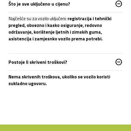
do_not_disturb_on
Što je sve uključeno u cijenu?
Najčešće su za vozilo uključeni:
registracija i tehnički
pregled, obvezno i kasko osiguranje, redovno
održavanje, korištenje ljetnih i zimskih guma,
asistencija i zamjesnko vozilo prema potrebi
.
do_not_disturb_on
Postoje li skriveni troškovi?
N
ema skrivenih troškova
, ukoliko se vozilo koristi
sukladno ugovoru.