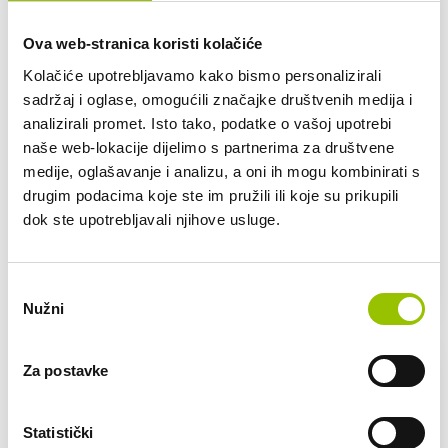
Ova web-stranica koristi kolačiće
Kolačiće upotrebljavamo kako bismo personalizirali
sadržaj i oglase, omogućili značajke društvenih medija i
analizirali promet. Isto tako, podatke o vašoj upotrebi
VW TIGUAN, SEAT
AUDI A3 SEDAN
naše web-lokacije dijelimo s partnerima za društvene
TARRACO 7
ili slično
SJEDALA
medije, oglašavanje i analizu, a oni ih mogu kombinirati s
ili slično
MEHANIČKI
drugim podacima koje ste im pružili ili koje su prikupili
MJENJAČ
MEHANIČKI
MJENJAČ
dok ste upotrebljavali njihove usluge.
70,00 €
CIJENA
80,00 €
CIJENA
Odabir
Nužni
pristanka
Za postavke
Statistički