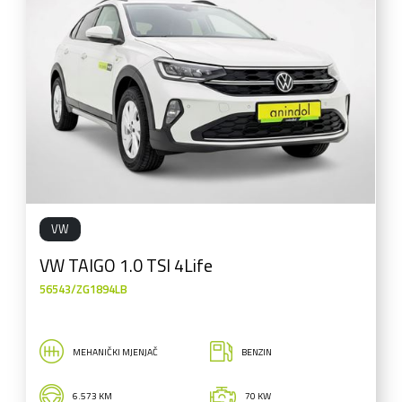
VW
VW TAIGO 1.0 TSI 4Life
56543/ZG1894LB
MEHANIČKI MJENJAČ
BENZIN
6.573 KM
70 KW