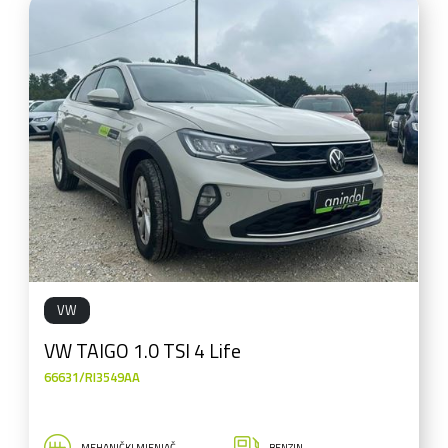
VW
VW TAIGO 1.0 TSI 4 Life
66631/RI3549AA
MEHANIČKI MJENJAČ
BENZIN