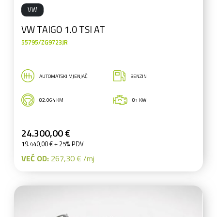
VW
VW TAIGO 1.0 TSI AT
55795/ZG9723JR
AUTOMATSKI MJENJAČ
BENZIN
82.064 KM
81 KW
24.300,00 €
19.440,00 € + 25% PDV
VEĆ OD:
267,30 € /mj