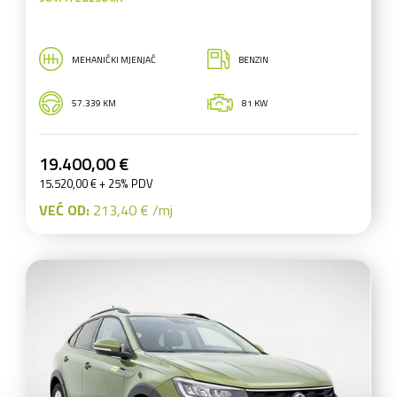
MEHANIČKI MJENJAČ
BENZIN
57.339 KM
81 KW
19.400,00 €
15.520,00 € + 25% PDV
VEĆ OD:
213,40 € /mj