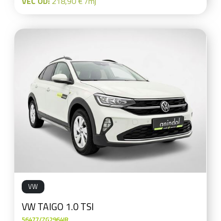
VEĆ OD:
218,90 € /mj
VW
VW TAIGO 1.0 TSI
56477/ZG2964IR