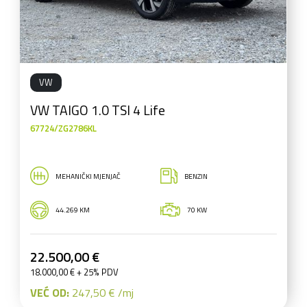
VW
VW TAIGO 1.0 TSI 4 Life
67724/ZG2786KL
MEHANIČKI MJENJAČ
BENZIN
44.269 KM
70 KW
22.500,00 €
18.000,00 € + 25% PDV
VEĆ OD:
247,50 € /mj