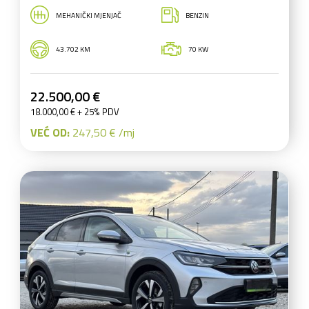
MEHANIČKI MJENJAČ
BENZIN
43.702 KM
70 KW
22.500,00 €
18.000,00 € + 25% PDV
VEĆ OD:
247,50 € /mj