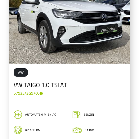
VW
VW TAIGO 1.0 TSI AT
57935/ZG9705JR
AUTOMATSKI MJENJAČ
BENZIN
92.408 KM
81 KW