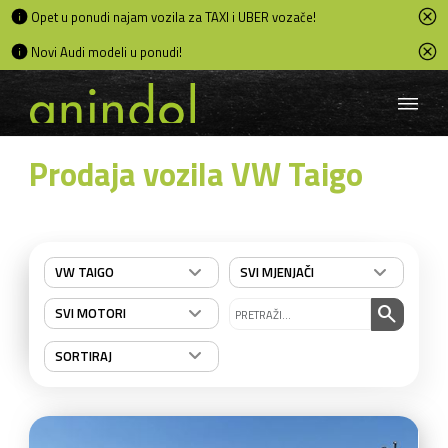
Opet u ponudi najam vozila za TAXI i UBER vozače!
Novi Audi modeli u ponudi!
Prodaja vozila VW Taigo
VW TAIGO
SVI MJENJAČI
search
SVI MOTORI
SORTIRAJ