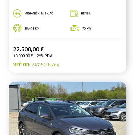
MEHANIČKI MJENJAČ
BENZIN
35.478 KM
70 KW
22.500,00 €
18.000,00 € + 25% PDV
VEĆ OD:
247,50 € /mj