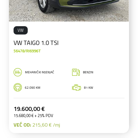
VW
VW TAIGO 1.0 TSI
56478/RI6996T
MEHANIČKI MJENJAČ
BENZIN
62.090 KM
81 KW
19.600,00 €
15.680,00 € + 25% PDV
VEĆ OD:
215,60 € /mj