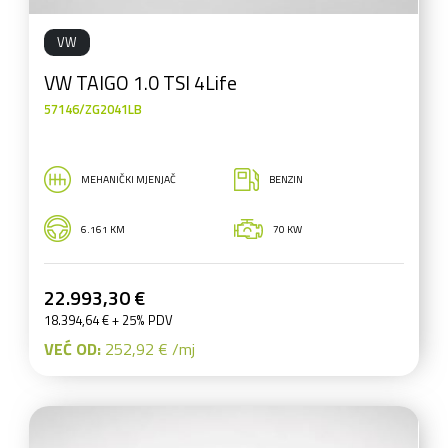
VW
VW TAIGO 1.0 TSI 4Life
57146/ZG2041LB
MEHANIČKI MJENJAČ
BENZIN
6.161 KM
70 KW
22.993,30 €
18.394,64 € + 25% PDV
VEĆ OD:
252,92 € /mj