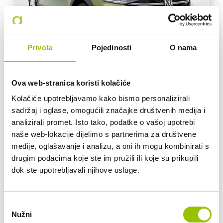
Privola
Pojedinosti
O nama
VW
Ova web-stranica koristi kolačiće
Kolačiće upotrebljavamo kako bismo personalizirali
VW TAIGO 1.0 TSI AT
sadržaj i oglase, omogućili značajke društvenih medija i
58345/RI6345T
analizirali promet. Isto tako, podatke o vašoj upotrebi
naše web-lokacije dijelimo s partnerima za društvene
medije, oglašavanje i analizu, a oni ih mogu kombinirati s
AUTOMATSKI MJENJAČ
BENZIN
drugim podacima koje ste im pružili ili koje su prikupili
dok ste upotrebljavali njihove usluge.
92.624 KM
81 KW
Odabir
25.700,00 €
Nužni
pristanka
20.560,00 € + 25% PDV