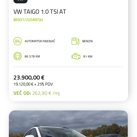
VW TAIGO 1.0 TSI AT
85031/ZG5697JU
AUTOMATSKI MJENJAČ
BENZIN
86.578 KM
81 KW
23.900,00 €
19.120,00 € + 25% PDV
VEĆ OD:
262,90 € /mj