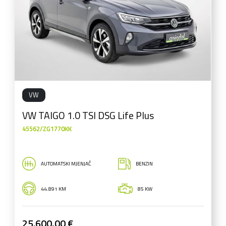
VW
VW TAIGO 1.0 TSI DSG Life Plus
45562/ZG1770KK
AUTOMATSKI MJENJAČ
BENZIN
44.891 KM
85 KW
25.600,00 €