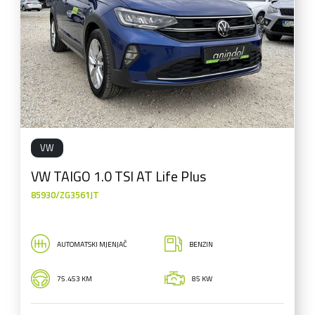
VW
VW TAIGO 1.0 TSI AT Life Plus
85930/ZG3561JT
AUTOMATSKI MJENJAČ
BENZIN
75.453 KM
85 KW