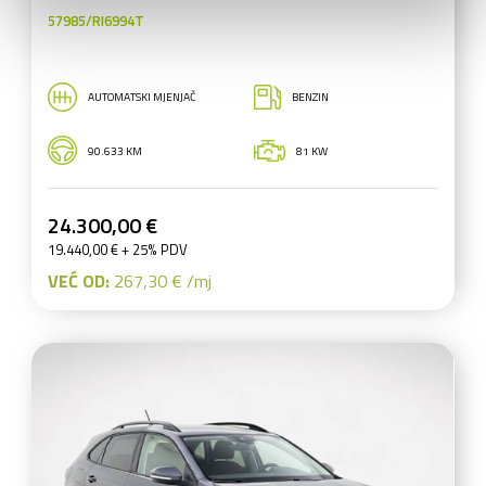
57985/RI6994T
AUTOMATSKI MJENJAČ
BENZIN
90.633 KM
81 KW
24.300,00 €
19.440,00 € + 25% PDV
VEĆ OD:
267,30 € /mj