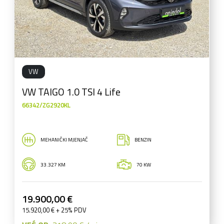
VW
VW TAIGO 1.0 TSI 4 Life
66342/ZG2920KL
MEHANIČKI MJENJAČ
BENZIN
33.327 KM
70 KW
19.900,00 €
15.920,00 € + 25% PDV