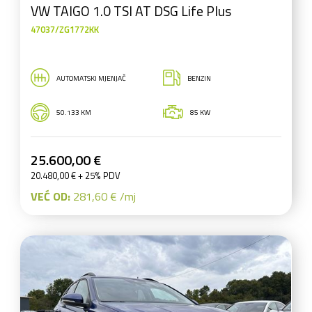
VW TAIGO 1.0 TSI AT DSG Life Plus
47037/ZG1772KK
AUTOMATSKI MJENJAČ
BENZIN
50.133 KM
85 KW
25.600,00 €
20.480,00 € + 25% PDV
VEĆ OD:
281,60 € /mj