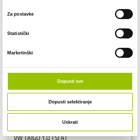
VEĆ OD:
282,70 € /mj
Za postavke
Statistički
Marketinški
Dopusti sve
Dopusti selektiranje
Uskrati
VW
VW TAIGO 1.0 TSI AT