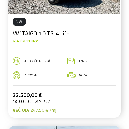
VW
VW TAIGO 1.0 TSI 4 Life
65435/RI9382V
MEHANIČKI MJENJAČ
BENZIN
12.432 KM
70 KW
22.500,00 €
18.000,00 € + 25% PDV
VEĆ OD:
247,50 € /mj