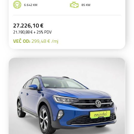
6.642 KM
85 KW
27.226,10 €
21.780,88 € + 25% PDV
VEĆ OD:
299,48 € /mj