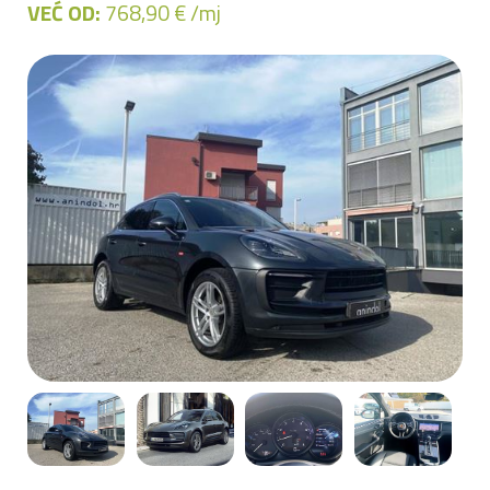
VEĆ OD:
768,90 € /mj