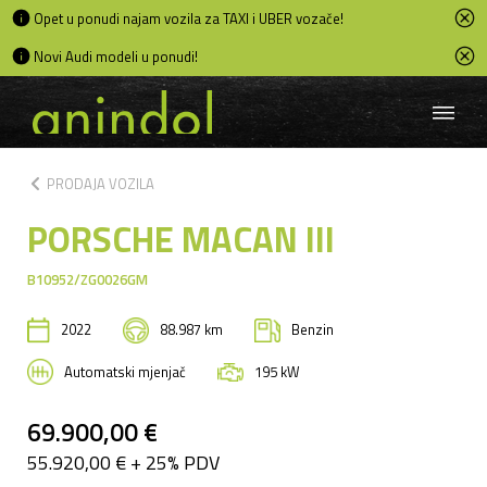
Opet u ponudi najam vozila za TAXI i UBER vozače!
Novi Audi modeli u ponudi!
chevron_left
PRODAJA VOZILA
PORSCHE MACAN III
B10952/ZG0026GM
2022
88.987 km
Benzin
Automatski mjenjač
195 kW
69.900,00 €
55.920,00 € + 25% PDV