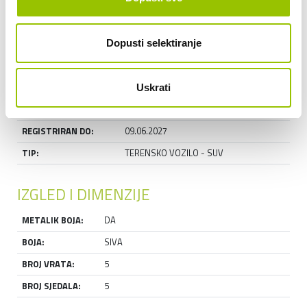
Saznajte sve o mogućnostima financiranja >>>
Dopusti selektiranje
OSNOVNE INFORMACIJE
GODINA MODELA:
2022
Uskrati
PRVA REGISTRACIJA:
2022
REGISTRIRAN DO:
09.06.2027
TIP:
TERENSKO VOZILO - SUV
IZGLED I DIMENZIJE
METALIK BOJA:
DA
BOJA:
SIVA
BROJ VRATA:
5
BROJ SJEDALA:
5