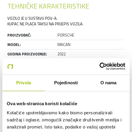
TEHNIČKE KARAKTERISTIKE
VOZILO JE U SUSTAVU PDV-A.
KUPAC NE PLAĆA TAKSU NA PRIJEPIS VOZILA.
PROIZVOĐAČ:
PORSCHE
MODEL:
MACAN
GODINA PROIZVODNJE:
2022
RADNI OBUJAM:
1984
SNAGA (KW):
195
MJENJAČ:
AUTOMATSKI MJENJAČ
Privola
Pojedinosti
O nama
BROJ VLASNIKA:
PRVI
SERVISNA KNJIŽICA:
DA
Ova web-stranica koristi kolačiće
GARAŽIRAN:
DA
Kolačiće upotrebljavamo kako bismo personalizirali
STANJE:
RABLJENO
sadržaj i oglase, omogućili značajke društvenih medija i
analizirali promet. Isto tako, podatke o vašoj upotrebi