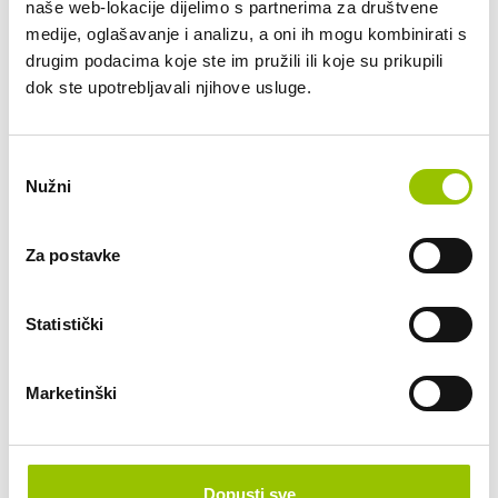
naše web-lokacije dijelimo s partnerima za društvene
Kupljen nov u Hrvatskoj kod ovlaštenog trgovca.1. 
medije, oglašavanje i analizu, a oni ih mogu kombinirati s
vlasnik.Dosta opreme i joŠ:- APPLE CARPLAY- GRIJANJE 
drugim podacima koje ste im pružili ili koje su prikupili
PREDNJIH SJEDALA- METALIK BOJA- KROVNI NOSAČI 
dok ste upotrebljavali njihove usluge.
ALUMINIJ- LED GLAVNA SVIJETLA PDLS PLUS- PANORAMA 
KROVNI SUSTAV- SERVO UPRAVLJANJE PLUS- POJASEVI 
BORDOUX CRVENI- SPORTSKI ZAVRŠECI ISPUŠNIH CIJEVI 
Odabir
SILBER- VEĆI SPREMNIK GORIVA 75 L- UKRASNE LETVICE 
Nužni
pristanka
PROZORA ALUMINIJ- ZATAMNJENA STAKLA 
STRAGA...PREGLED I NAJAM (MOGUĆE I S OTKUPOM), 
MOGUĆ PREMA DOGOVORU. PRODAJA MOGUĆA NAJRANIJE 
Za postavke
OD 15.09.2026.
Statistički
Zanima li Vas ovaj automobil? Pošaljite
nam upit.
Marketinški
POŠALJI UPIT
Dopusti sve