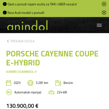
Opet u ponudi najam vozila za TAXI i UBER vozače!
Novi Audi modeli u ponudi!
chevron_left
PRODAJA VOZILA
PORSCHE CAYENNE COUPE
E-HYBRID
A36685/ZGANINDOL-X
2025
3.287 km
Benzin
Automatski mjenjač
224 kW
130.900,00 €