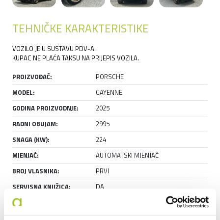
TEHNIČKE KARAKTERISTIKE
VOZILO JE U SUSTAVU PDV-A.
KUPAC NE PLAĆA TAKSU NA PRIJEPIS VOZILA.
PROIZVOĐAČ:
PORSCHE
MODEL:
CAYENNE
GODINA PROIZVODNJE:
2025
RADNI OBUJAM:
2995
SNAGA (KW):
224
MJENJAČ:
AUTOMATSKI MJENJAČ
BROJ VLASNIKA:
PRVI
SERVISNA KNJIŽICA:
DA
GARAŽIRAN:
DA
STANJE:
RABLJENO