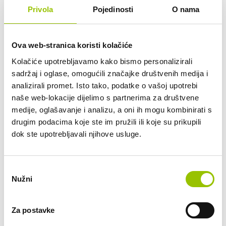
Privola
Pojedinosti
O nama
Kupljen nov u Hrvatskoj kod ovlaštenog trgovca.1. 
vlasnik.PUNO OPREME I DODATNO:- Vanjska boja: Chromite 
Ova web-stranica koristi kolačiće
metalik crna- Boja unutrašnjosti: Kožni interijer u standarnoj 
boji, crna- 2 komforna sjedala i jedno središnje sjedalo 
Kolačiće upotrebljavamo kako bismo personalizirali
straga- Accent paket u Neodyme izvedbi- Adaptivna prednja 
sadržaj i oglase, omogućili značajke društvenih medija i
sportska sjedala električno podesiva u 18 smjerova- 
analizirali promet. Isto tako, podatke o vašoj upotrebi
Adaptivni zračni ovjes uklj. Porsche Active Suspension 
naše web-lokacije dijelimo s partnerima za društvene
Management (PASM)- Asistent potpore za promjenu vozne 
medije, oglašavanje i analizu, a oni ih mogu kombinirati s
trake- BOSE® Surround Sound System- Dekorativni bočni 
drugim podacima koje ste im pružili ili koje su prikupili
logo 'PORSCHE' u Neodyme- Exclusive Order Control Code- 
dok ste upotrebljavali njihove usluge.
Grijanje prednjih i stražnjih sjedala- Grijano vjetrobransko 
staklo- Head-Up prikaz- LED projekcija 'PORSCHE' loga (iz 
vrata)- Multifunkcionalni grijani upravljač s ručicama za 
Odabir
promjenu brzina- ParkAssist sustav potpore s daljinskim 
Nužni
pristanka
upravljanjem- Porsche grb utisnut u naslonima za glavu 
prednjih sjedala- Porsche InnoDrive uključujući aktivno 
Za postavke
održavanje vozila unutar trake- Porsche Rear Seat 
Entertainment- Priprema za Porsche Rear Seat 