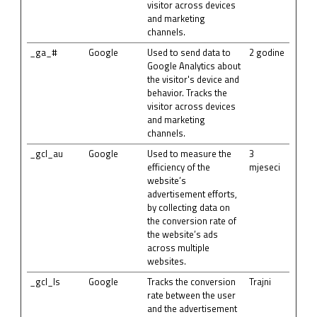
visitor across devices
and marketing
channels.
_ga_#
Google
Used to send data to
2 godine
Google Analytics about
the visitor's device and
behavior. Tracks the
visitor across devices
and marketing
channels.
_gcl_au
Google
Used to measure the
3
efficiency of the
mjeseci
website’s
advertisement efforts,
by collecting data on
the conversion rate of
the website’s ads
across multiple
websites.
_gcl_ls
Google
Tracks the conversion
Trajni
rate between the user
and the advertisement