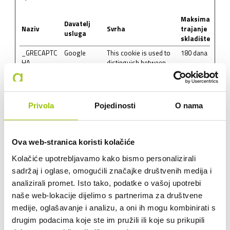
Maksimalno
Davatelj
Naziv
Svrha
trajanje
usluga
skladištenja
_GRECAPTC
Google
This cookie is used to
180 dana
HA
distinguish between
humans and bots. This
is beneficial for the
website, in order to
make valid reports on
Privola
Pojedinosti
O nama
the use of their
website.
ASPSESSIO
www.anindol
Preserves users states
Sesijski
Ova web-stranica koristi kolačiće
NID#
.hr
across page requests.
Kolačiće upotrebljavamo kako bismo personalizirali
CookieCons
Cookiebot
Stores the user's
1 godina
ent
cookie consent state
sadržaj i oglase, omogućili značajke društvenih medija i
for the current domain
analizirali promet. Isto tako, podatke o vašoj upotrebi
rc::a
Google
This cookie is used to
Trajni
naše web-lokacije dijelimo s partnerima za društvene
distinguish between
medije, oglašavanje i analizu, a oni ih mogu kombinirati s
humans and bots. This
drugim podacima koje ste im pružili ili koje su prikupili
is beneficial for the