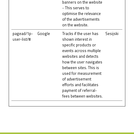
banners on the website
- This serves to
optimise the relevance
of the advertisements
on the website.
pagead/1p-
Google
Tracks if the user has
Sesijski
user-list/#
shown interest in
specific products or
events across multiple
websites and detects
how the user navigates
between sites. This is
used for measurement
of advertisement
efforts and facilitates
payment of referral-
fees between websites.