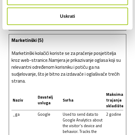
test_cookie
Google
Used to check if the
1 dan
user's browser
Uskrati
supports cookies.
Marketinški (5)
Marketinški kolačići koriste se za praćenje posjetitelja
kroz web-stranice.Namjera je prikazivanje oglasa koji su
relevantni određenom korisniku i potiču ga na
sudjelovanje, što je bitno za izdavače i oglašivače trećih
strana.
Maksimalno
Davatelj
Naziv
Svrha
trajanje
usluga
skladištenja
_ga
Google
Used to send data to
2 godine
Google Analytics about
the visitor's device and
behavior. Tracks the