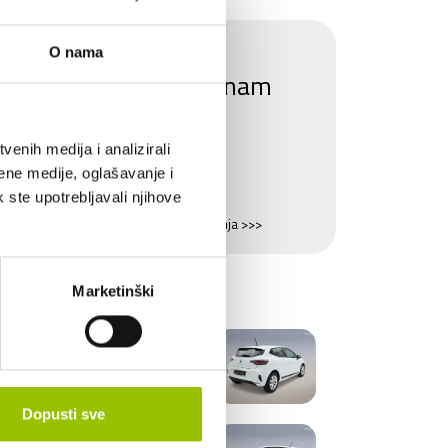
Zanima li Vas ovaj
O nama
automobil? Pošaljite nam
upit.
enih medija i analizirali
POŠALJI UPIT
ene medije, oglašavanje i
k ste upotrebljavali njihove
Saznajte sve o mogućnostima financiranja >>>
LERIJA
Marketinški
Dopusti sve