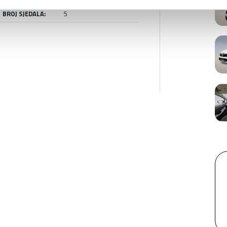
BROJ SJEDALA:
5