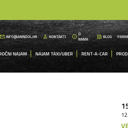
O
mail
person
info
News
INFO@ANINDOL.HR
KONTAKTI
BLOG
PARKI
NAMA
ROČNI NAJAM
NAJAM TAXI/UBER
RENT-A-CAR
PROD
1
12
VE