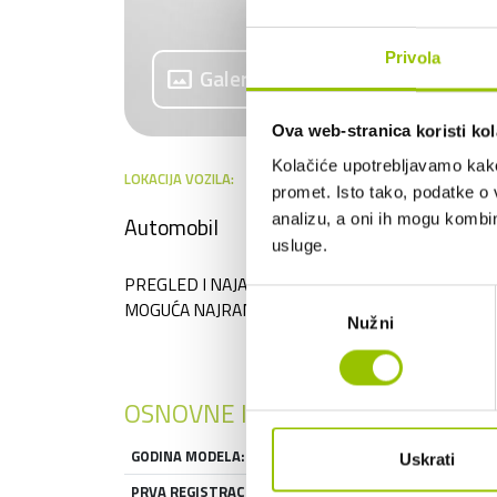
Privola
panorama
Galerija
Ova web-stranica koristi kol
Kolačiće upotrebljavamo kako 
LOKACIJA VOZILA:
promet. Isto tako, podatke o 
analizu, a oni ih mogu kombini
Automobil
usluge.
PREGLED I NAJAM (MOGUĆE I S OTKUPOM), MOG
Odabir
MOGUĆA NAJRANIJE OD 15.09.2026.
Nužni
pristanka
OSNOVNE INFORMACIJE
GODINA MODELA:
2025
Uskrati
PRVA REGISTRACIJA:
2025