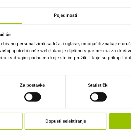
Pojedinosti
ačiće
bismo personalizirali sadržaj i oglase, omogućili značajke društv
vašoj upotrebi naše web-lokacije dijelimo s partnerima za društv
rati s drugim podacima koje ste im pružili ili koje su prikupili do
UĆ PREMA DOGOVORU. PRODAJA 
GA
Za postavke
Statistički
IZGLED I DIMENZIJE
BOJA:
BIJELA
Dopusti selektiranje
BROJ VRATA:
5