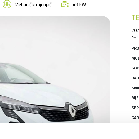
Mehanički mjenjač
49 kW
TE
VOZ
KUP
PRO
MOD
GOD
RAD
SNA
MJE
SER
GAR
STA