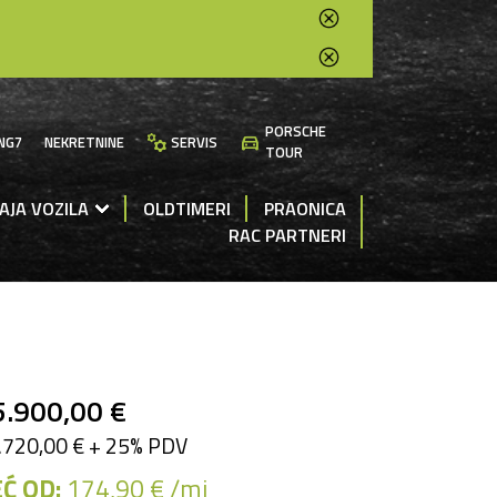
PORSCHE
manufacturing
directions_car
NG7
NEKRETNINE
SERVIS
TOUR
AJA VOZILA
OLDTIMERI
PRAONICA
RAC PARTNERI
5.900,00 €
.720,00 € + 25% PDV
Ć OD:
174,90 € /mj