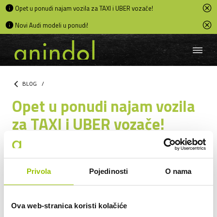
Opet u ponudi najam vozila za TAXI i UBER vozače!
Novi Audi modeli u ponudi!
BLOG
/
Opet u ponudi najam vozila
za TAXI i UBER vozače!
25.01.2026
Odaberite vozilo već danas!
Privola
Pojedinosti
O nama
Ova web-stranica koristi kolačiće