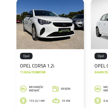
Opel
Opel
OPEL CORSA 1.2i
OPEL 
112624/ZG9807KB
62409/Z
MEHANIČKI
ME
BENZIN
MJENJAČ
MJE
133.241 KM
55 KW
6.