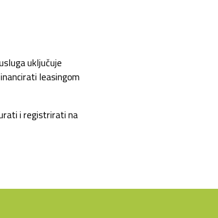
usluga uključuje
 financirati leasingom
ati i registrirati na