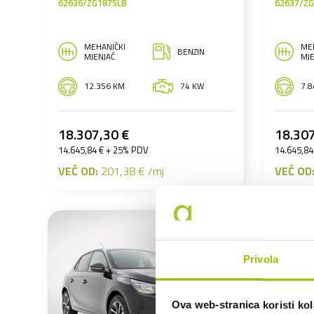
62636/ZG1875LB
62637/Z
MEHANIČKI
ME
BENZIN
MJENJAČ
MJE
12.356 KM
74 KW
7.
18.307,30 €
18.307
14.645,84 € + 25% PDV
14.645,84
VEĆ OD:
201,38 € /mj
VEĆ OD
Privola
Ova web-stranica koristi kol