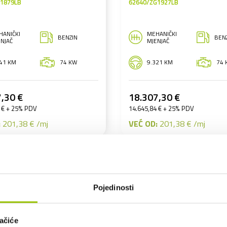
G1879LB
62640/ZG1927LB
HANIČKI
MEHANIČKI
BENZIN
BEN
NJAČ
MJENJAČ
841 KM
74 KW
9.321 KM
74 
,30 €
18.307,30 €
 € + 25% PDV
14.645,84 € + 25% PDV
:
201,38 € /mj
VEĆ OD:
201,38 € /mj
Pojedinosti
ačiće