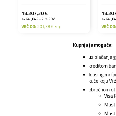
18.307,30 €
18.307
14.645,84 € + 25% PDV
14.645,84
VEĆ OD:
201,38 € /mj
VEĆ OD
Kupnja je moguća:
uz plaćanje 
kreditom ban
leasingom (pr
kuće koju Vi ž
obročnom otp
Visa 
Maste
Maste