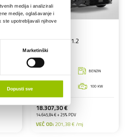
enih medija i analizirali
ene medije, oglašavanje i
k ste upotrebljavali njihove
Opel
OPEL CORSA 1.2
61667/ZG1958LB
Marketinški
MEHANIČKI
ZIN
BENZIN
MJENJAČ
KW
10.105 KM
100 KW
Dopusti sve
18.307,30 €
14.645,84 € + 25% PDV
VEĆ OD:
201,38 € /mj