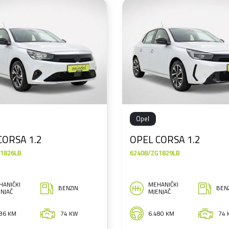
Opel
CORSA 1.2
OPEL CORSA 1.2
G1826LB
62408/ZG1829LB
HANIČKI
MEHANIČKI
BENZIN
BEN
NJAČ
MJENJAČ
486 KM
74 KW
6.480 KM
74 