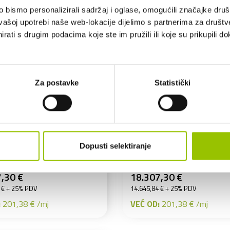
bismo personalizirali sadržaj i oglase, omogućili značajke društv
vašoj upotrebi naše web-lokacije dijelimo s partnerima za društv
rati s drugim podacima koje ste im pružili ili koje su prikupili do
Opel
CORSA 1.2
OPEL CORSA 1.2
G1893LB
62403/ZG1928LB
Za postavke
Statistički
HANIČKI
MEHANIČKI
BENZIN
BEN
NJAČ
MJENJAČ
211 KM
74 KW
8.530 KM
74 
Dopusti selektiranje
,30 €
18.307,30 €
 € + 25% PDV
14.645,84 € + 25% PDV
:
201,38 € /mj
VEĆ OD:
201,38 € /mj