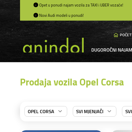
Opet u ponudi najam vozila za TAXI i UBER vozače!
Novi Audi modeli u ponudi!
home
POČET
DUGOROČNI NAJA
Prodaja vozila Opel Corsa
OPEL CORSA
SVI MJENJAČI
SV