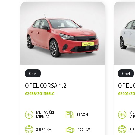
Opel
Opel
OPEL CORSA 1.2
OPEL 
62638/ZG1598LC
62405/ZG
MEHANIČKI
ME
BENZIN
MJENJAČ
MJE
2.571 KM
100 KW
7.