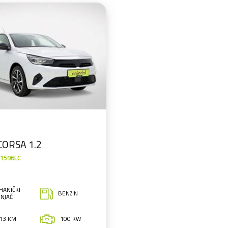
CORSA 1.2
1596LC
HANIČKI
BENZIN
NJAČ
713 KM
100 KW