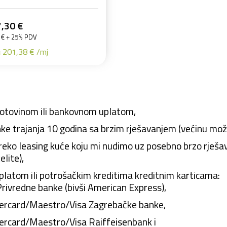
,30 €
 € + 25% PDV
:
201,38 € /mj
gotovinom ili bankovnom uplatom,
ke trajanja 10 godina sa brzim rješavanjem (većinu može
eko leasing kuće koju mi nudimo uz posebno brzo rješava
elite),
latom ili potrošačkim kreditima kreditnim karticama:
Privredne banke (bivši American Express),
rcard/Maestro/Visa Zagrebačke banke,
rcard/Maestro/Visa Raiffeisenbank i