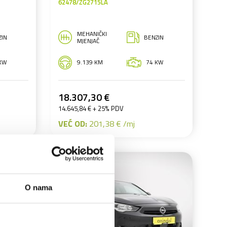
62478/ZG2715LA
MEHANIČKI
ZIN
BENZIN
MJENJAČ
KW
9.139 KM
74 KW
18.307,30 €
14.645,84 € + 25% PDV
VEĆ OD:
201,38 € /mj
O nama