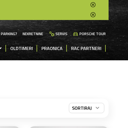
manufacturing
directions_car
PARKING7
NEKRETNINE
SERVIS
PORSCHE TOUR
OLDTIMERI
PRAONICA
RAC PARTNERI
SORTIRAJ