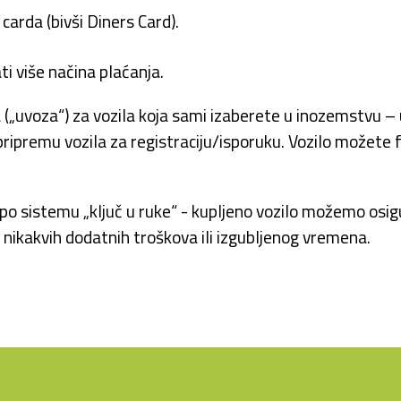
carda (bivši Diners Card).
i više načina plaćanja.
(„uvoza“) za vozila koja sami izaberete u inozemstvu – 
i pripremu vozila za registraciju/isporuku. Vozilo možete
o sistemu „ključ u ruke“ - kupljeno vozilo možemo osigur
nikakvih dodatnih troškova ili izgubljenog vremena.