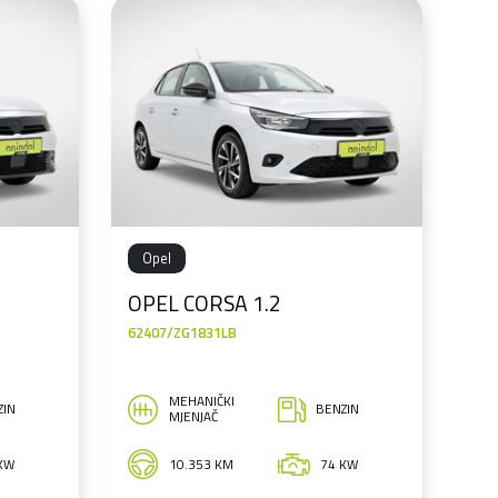
Opel
OPEL CORSA 1.2
62407/ZG1831LB
MEHANIČKI
ZIN
BENZIN
MJENJAČ
KW
10.353 KM
74 KW