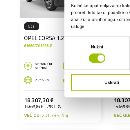
Kolačiće upotrebljavamo kako 
promet. Isto tako, podatke o 
analizu, a oni ih mogu kombini
Opel
Opel
usluge.
OPEL CORSA 1.2
OPEL 
Odabir
61668/ZG1895LB
61670/Z
Nužni
pristanka
MEHANIČKI
ME
BENZIN
MJENJAČ
MJE
2.716 KM
74 KW
7.
Uskrati
18.307,30 €
18.307
14.645,84 € + 25% PDV
14.645,84
VEĆ OD:
201,38 € /mj
VEĆ OD