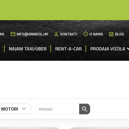
mail
person
info
News
NA
INFO@ANINDOL.HR
KONTAKTI
O NAMA
BLOG
M
NAJAM TAXI/UBER
RENT-A-CAR
PRODAJA VOZILA
search
I MOTORI