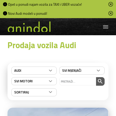
Opet u ponudi najam vozila za TAXI i UBER vozače!
Novi Audi modeli u ponudi!
Prodaja vozila Audi
AUDI
SVI MJENJAČI
search
SVI MOTORI
SORTIRAJ