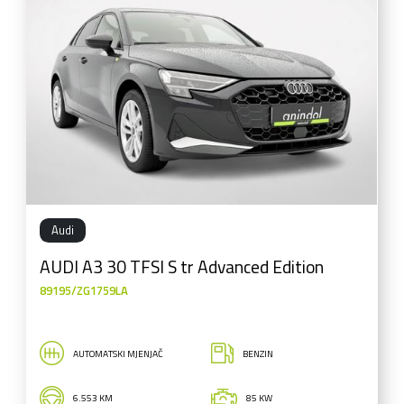
Audi
AUDI A3 30 TFSI S tr Advanced Edition
89195/ZG1759LA
AUTOMATSKI MJENJAČ
BENZIN
6.553 KM
85 KW