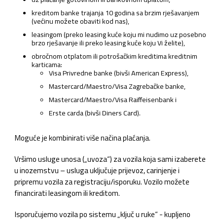
kreditom banke trajanja 10 godina sa brzim rješavanjem
(većinu možete obaviti kod nas),
leasingom (preko leasing kuće koju mi nudimo uz posebno
brzo rješavanje ili preko leasing kuće koju Vi želite),
obročnom otplatom ili potrošačkim kreditima kreditnim
karticama:
Visa Privredne banke (bivši American Express),
Mastercard/Maestro/Visa Zagrebačke banke,
Mastercard/Maestro/Visa Raiffeisenbank i
Erste carda (bivši Diners Card).
Moguće je kombinirati više načina plaćanja.
Vršimo usluge unosa („uvoza“) za vozila koja sami izaberete
u inozemstvu – usluga uključuje prijevoz, carinjenje i
pripremu vozila za registraciju/isporuku. Vozilo možete
financirati leasingom ili kreditom.
Isporučujemo vozila po sistemu „ključ u ruke“ - kupljeno