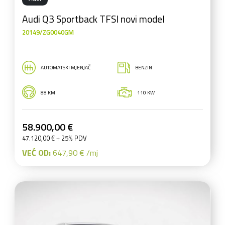
Audi Q3 Sportback TFSI novi model
20149/ZG0040GM
AUTOMATSKI MJENJAČ
BENZIN
88 KM
110 KW
58.900,00 €
47.120,00 € + 25% PDV
VEĆ OD:
647,90 € /mj