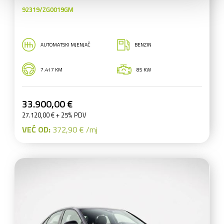
92319/ZG0019GM
AUTOMATSKI MJENJAČ
BENZIN
7.417 KM
85 KW
33.900,00 €
27.120,00 € + 25% PDV
VEĆ OD:
372,90 € /mj