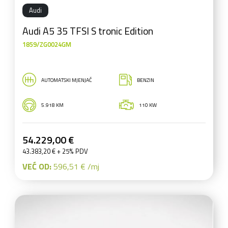
Audi
Audi A5 35 TFSI S tronic Edition
1859/ZG0024GM
AUTOMATSKI MJENJAČ
BENZIN
5.918 KM
110 KW
54.229,00 €
43.383,20 € + 25% PDV
VEĆ OD:
596,51 € /mj