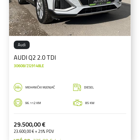
Audi
AUDI Q2 2.0 TDI
30608/ZG9148LE
MEHANIČKI MJENJAČ
DIESEL
96.112 KM
85 KW
29.500,00 €
23.600,00 € + 25% PDV