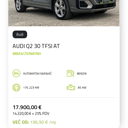
Audi
AUDI Q2 30 TFSI AT
66634/ZG9467KH
AUTOMATSKI MJENJAČ
BENZIN
176.223 KM
85 KW
17.900,00 €
14.320,00 € + 25% PDV
VEĆ OD:
196,90 € /mj