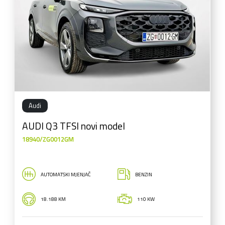
Audi
AUDI Q3 TFSI novi model
18940/ZG0012GM
AUTOMATSKI MJENJAČ
BENZIN
18.188 KM
110 KW