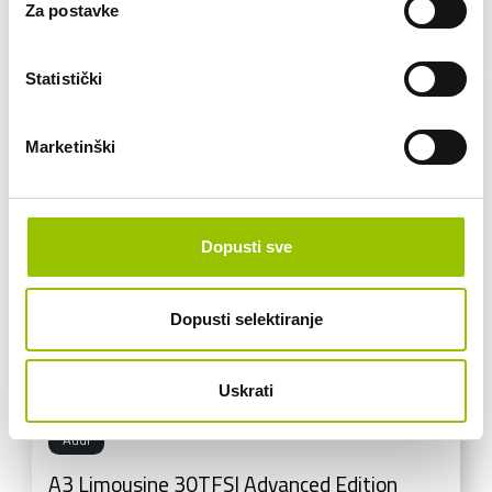
Za postavke
VEĆ OD:
420,20 € /mj
Statistički
Marketinški
Dopusti sve
Dopusti selektiranje
Uskrati
Audi
A3 Limousine 30TFSI Advanced Edition