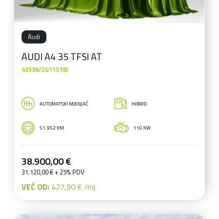
Audi
AUDI A4 35 TFSI AT
43538/ZG1151IB
AUTOMATSKI MJENJAČ
HIBRID
51.952 KM
110 KW
38.900,00 €
31.120,00 € + 25% PDV
VEĆ OD:
427,90 € /mj