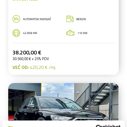
AUTOMATSKI MJENJAČ
BENZIN
42.858 KM
110 KW
38.200,00 €
30.560,00 € + 25% PDV
VEĆ OD:
420,20 € /mj