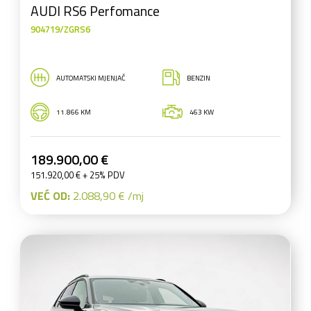
AUDI RS6 Perfomance
904719/ZGRS6
AUTOMATSKI MJENJAČ
BENZIN
11.866 KM
463 KW
189.900,00 €
151.920,00 € + 25% PDV
VEĆ OD:
2.088,90 € /mj