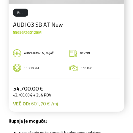
Audi
AUDI Q3 SB AT New
55656/ZG012GM
AUTOMATSKI MJENJAČ
BENZIN
13.210 KM
110 KW
54.700,00 €
43.760,00 € + 25% PDV
VEĆ OD:
601,70 € /mj
Kupnja je moguća:
uz plaćanje gotovinom ili bankovnom uplatom,