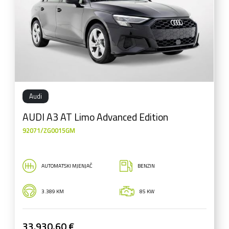
Audi
AUDI A3 AT Limo Advanced Edition
92071/ZG0015GM
AUTOMATSKI MJENJAČ
BENZIN
3.389 KM
85 KW
33.930,60 €