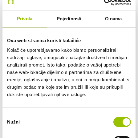
Privola
Pojedinosti
O nama
Ova web-stranica koristi kolačiće
Kolačiće upotrebljavamo kako bismo personalizirali
Audi
sadržaj i oglase, omogućili značajke društvenih medija i
AUDI Q3 35 TFSI AT Edition
analizirali promet. Isto tako, podatke o vašoj upotrebi
49635/ZG9068KK
naše web-lokacije dijelimo s partnerima za društvene
medije, oglašavanje i analizu, a oni ih mogu kombinirati s
drugim podacima koje ste im pružili ili koje su prikupili
AUTOMATSKI MJENJAČ
BENZIN
dok ste upotrebljavali njihove usluge.
21.796 KM
110 KW
Odabir
Nužni
pristanka
38.200,00 €
30.560,00 € + 25% PDV