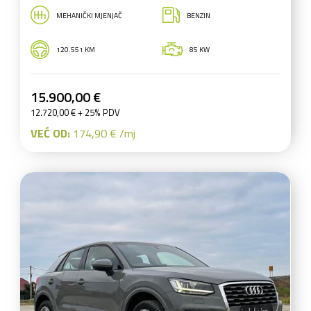
MEHANIČKI MJENJAČ
BENZIN
120.551 KM
85 KW
15.900,00 €
12.720,00 € + 25% PDV
VEĆ OD:
174,90 € /mj