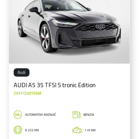
Audi
AUDI A5 35 TFSI S tronic Edition
2331/ZG015GM
AUTOMATSKI MJENJAČ
BENZIN
9.222 KM
110 KW