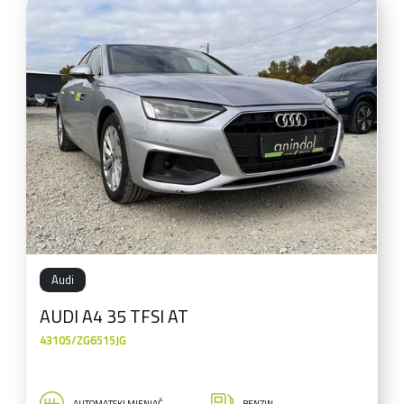
Audi
AUDI A4 35 TFSI AT
43105/ZG6515JG
AUTOMATSKI MJENJAČ
BENZIN