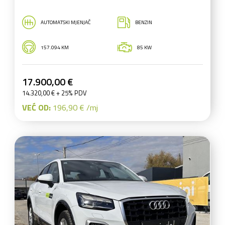
AUTOMATSKI MJENJAČ
BENZIN
157.094 KM
85 KW
17.900,00 €
14.320,00 € + 25% PDV
VEĆ OD:
196,90 € /mj