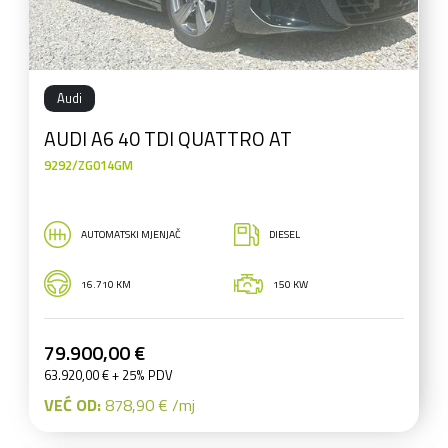
Audi
AUDI A6 40 TDI QUATTRO AT
9292/ZG014GM
AUTOMATSKI MJENJAČ
DIESEL
16.710 KM
150 KW
79.900,00 €
63.920,00 € + 25% PDV
VEĆ OD:
878,90 € /mj