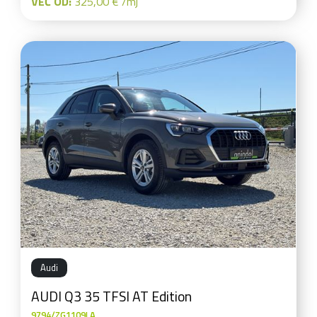
VEĆ OD:
325,00 € /mj
Audi
AUDI Q3 35 TFSI AT Edition
9794/ZG1109LA