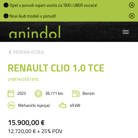
Opet u ponudi najam vozila za TAXI i UBER vozače!
Novi Audi modeli u ponudi!
chevron_left
PRODAJA VOZILA
RENAULT CLIO 1.0 TCE
216574/ZG5737IZ
2025
36.771 km
Benzin
Mehanički mjenjač
49 kW
15.900,00 €
12.720,00 € + 25% PDV