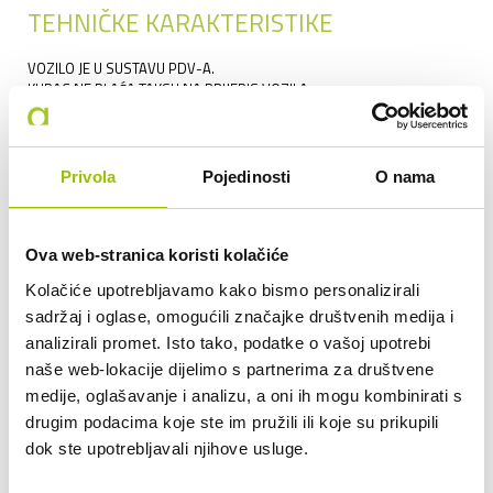
TEHNIČKE KARAKTERISTIKE
VOZILO JE U SUSTAVU PDV-A.
KUPAC NE PLAĆA TAKSU NA PRIJEPIS VOZILA.
PROIZVOĐAČ:
RENAULT
MODEL:
CLIO
Privola
Pojedinosti
O nama
GODINA PROIZVODNJE:
2025
RADNI OBUJAM:
999
Ova web-stranica koristi kolačiće
SNAGA (KW):
49
Kolačiće upotrebljavamo kako bismo personalizirali
MJENJAČ:
MEHANIČKI MJENJAČ
sadržaj i oglase, omogućili značajke društvenih medija i
SERVISNA KNJIŽICA:
DA
analizirali promet. Isto tako, podatke o vašoj upotrebi
naše web-lokacije dijelimo s partnerima za društvene
GARAŽIRAN:
DA
medije, oglašavanje i analizu, a oni ih mogu kombinirati s
STANJE:
RABLJENO
drugim podacima koje ste im pružili ili koje su prikupili
dok ste upotrebljavali njihove usluge.
PREGLED I NAJAM (MOGUĆE I S OTKUPOM), MOGUĆ PREMA 