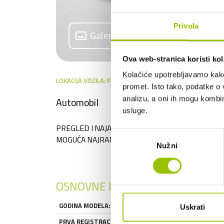
Privola
panorama
Galerija
Ova web-stranica koristi kol
Kolačiće upotrebljavamo kako 
LOKACIJA VOZILA: PARKING A
promet. Isto tako, podatke o 
analizu, a oni ih mogu kombini
Automobil
usluge.
PREGLED I NAJAM (MOGUĆE I S OTKUPOM), MOG
Odabir
MOGUĆA NAJRANIJE OD 15.09.2026.
Nužni
pristanka
OSNOVNE INFORMACIJE
GODINA MODELA:
2025
Uskrati
PRVA REGISTRACIJA:
2025