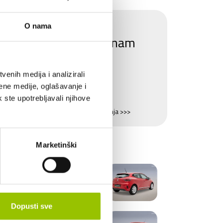
Zanima li Vas ovaj
O nama
automobil? Pošaljite nam
upit.
enih medija i analizirali
POŠALJI UPIT
ene medije, oglašavanje i
k ste upotrebljavali njihove
Saznajte sve o mogućnostima financiranja >>>
LERIJA
Marketinški
Dopusti sve