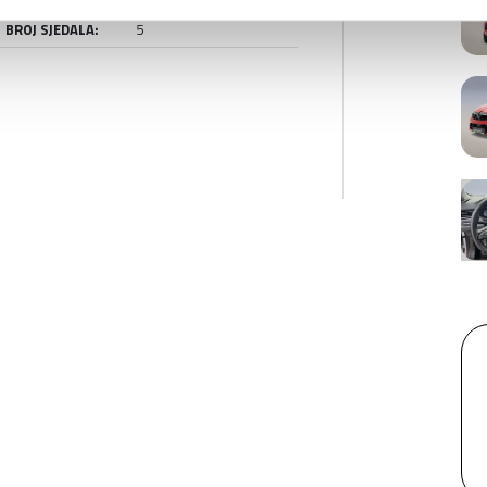
BROJ SJEDALA:
5