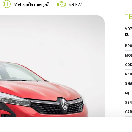
Mehanički mjenjač
49 kW
TE
VOZ
KUP
PRO
MOD
GOD
RAD
SNA
MJE
SER
GAR
STA