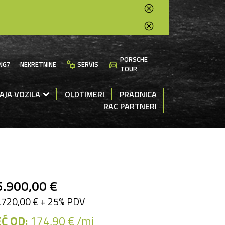
PORSCHE
manufacturing
directions_car
NG7
NEKRETNINE
SERVIS
TOUR
AJA VOZILA
OLDTIMERI
PRAONICA
RAC PARTNERI
5.900,00 €
.720,00 € + 25% PDV
Ć OD:
174,90 € /mj