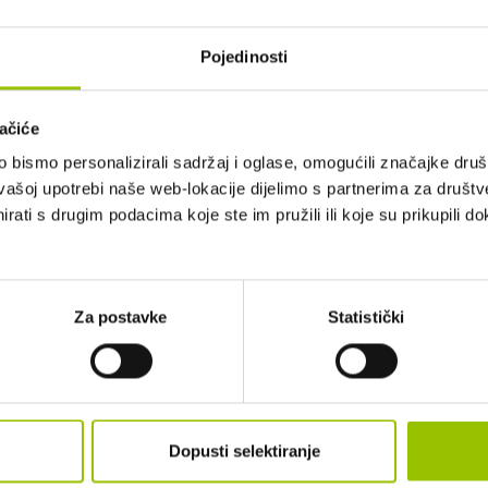
Pojedinosti
ačiće
bismo personalizirali sadržaj i oglase, omogućili značajke društv
vašoj upotrebi naše web-lokacije dijelimo s partnerima za društv
rati s drugim podacima koje ste im pružili ili koje su prikupili do
UĆ PREMA DOGOVORU. PRODAJA 
GA
Za postavke
Statistički
IZGLED I DIMENZIJE
BOJA:
CRVENA
Dopusti selektiranje
BROJ VRATA:
5