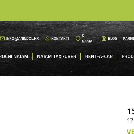
O
mail
person
info
News
INFO@ANINDOL.HR
KONTAKTI
BLOG
PARKI
NAMA
ROČNI NAJAM
NAJAM TAXI/UBER
RENT-A-CAR
PROD
1
12
VE