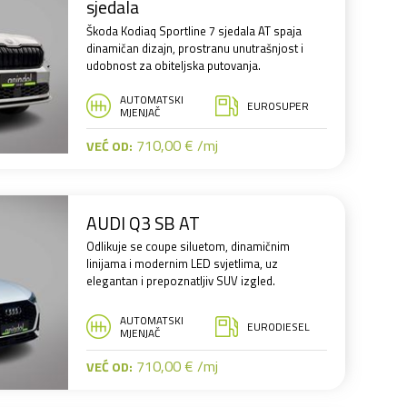
sjedala
Škoda Kodiaq Sportline 7 sjedala AT spaja
dinamičan dizajn, prostranu unutrašnjost i
udobnost za obiteljska putovanja.
AUTOMATSKI
EUROSUPER
MJENJAČ
710,00 € /mj
VEĆ OD:
AUDI Q3 SB AT
Odlikuje se coupe siluetom, dinamičnim
linijama i modernim LED svjetlima, uz
elegantan i prepoznatljiv SUV izgled.
AUTOMATSKI
EURODIESEL
MJENJAČ
710,00 € /mj
VEĆ OD: