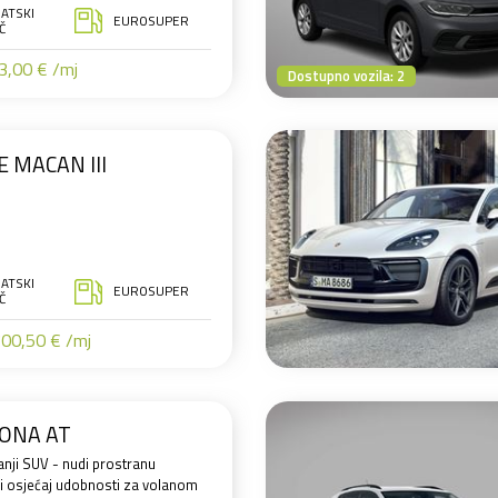
ATSKI
EUROSUPER
Č
,00 € /mj
Dostupno vozila: 2
 MACAN III
ATSKI
EUROSUPER
Č
00,50 € /mj
ONA AT
anji SUV - nudi prostranu
 i osjećaj udobnosti za volanom