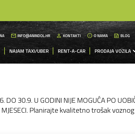
mail
person
info
News
NA
INFO@ANINDOL.HR
KONTAKTI
O NAMA
BLOG
M
NAJAM TAXI/UBER
RENT-A-CAR
PRODAJA VOZILA
DO 30.9. U GODINI NIJE MOGUĆA PO UOBIČA
ECI. Planirajte kvalitetno trošak voznog pa