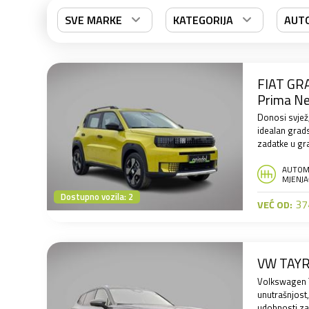
SVE MARKE
KATEGORIJA
AUT
FIAT GRAN
Prima N
Donosi svjež
idealan grads
zadatke u gra
AUTOM
MJENJA
Dostupno vozila: 2
374
VEĆ OD:
VW TAYRO
Volkswagen T
unutrašnjost,
udobnosti za