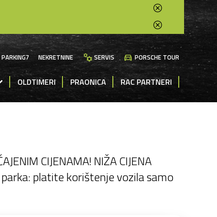
manufacturing
directions_car
PARKING7
NEKRETNINE
SERVIS
PORSCHE TOUR
OLDTIMERI
PRAONICA
RAC PARTNERI
JENIM CIJENAMA! NIŽA CIJENA
rka: platite korištenje vozila samo