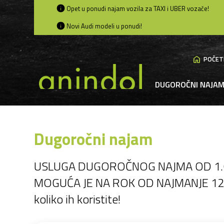
Opet u ponudi najam vozila za TAXI i UBER vozače!
Novi Audi modeli u ponudi!
home
POČET
DUGOROČNI NAJA
Dugoročni najam
USLUGA DUGOROČNOG NAJMA OD 1.6. 
MOGUĆA JE NA ROK OD NAJMANJE 12 MJES
koliko ih koristite!