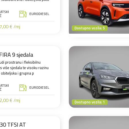
ATSKI
EURODIESEL
Č
,00 € /mj
Dostupno vozila: 5
IRA 9 sjedala
udi prostranu i fleksibilnu
s više sjedala te visoku razinu
obiteljska i grupna p
ATSKI
EURODIESEL
Č
,00 € /mj
Dostupno vozila: 1
30 TFSI AT