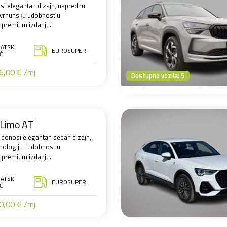
si elegantan dizajn, naprednu
i vrhunsku udobnost u
premium izdanju.
ATSKI
EUROSUPER
Č
,00 € /mj
Dostupno vozila: 5
Limo AT
 donosi elegantan sedan dizajn,
nologiju i udobnost u
premium izdanju.
ATSKI
EUROSUPER
Č
,00 € /mj