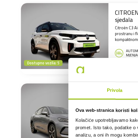
CITROEN
sjedala
Citroën C3 Ai
prostranu i f
kompaktnom S
AUTOM
MJENJA
Dostupno vozila: 5
398
VEĆ OD:
Privola
BYD SEA
Vrhunski opr
onima koje v
Ova web-stranica koristi kol
Kolačiće upotrebljavamo kako 
AUTOM
promet. Isto tako, podatke o 
MJENJA
analizu, a oni ih mogu kombini