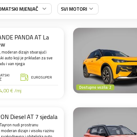
OMATSKI MJENJAČ
SVI MOTORI
DE PANDA AT La
ew
, moderan dizajn stvarajući
ki auto koji je prikladan za sve
du i van njega
ATSKI
EUROSUPER
Č
Dostupno vozila: 2
,00 € /mj
N Diesel AT 7 sjedala
ayron nudi prostranu
 moderan dizajn i visoku razinu
 svakodnevna i obiteljska puto