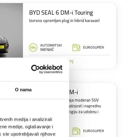
BYD SEAL 6 DM-i Touring
Izvrsno opremljen plug in hibrid karavan!
AUTOMATSKI
EUROSUPER
MJENJAČ
569,00 € /mj
VEĆ OD:
O nama
BYD Sealion 5 DM-i
BYD Sealion 5 DM-i spaja moderan SUV
dizajn, prostranu unutrašnjost i naprednu
plug-in hibridnu tehnologiju za udobnu i
učinkovitu vožnju.
enih medija i analizirali
ene medije, oglašavanje i
AUTOMATSKI
EUROSUPER
MJENJAČ
k ste upotrebljavali njihove