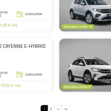
ATSKI
EUROSUPER
Č
,00 € /mj
Dostupno vozila: 19
E CAYENNE E-HYBRID
ATSKI
EUROSUPER
Č
70,50 € /mj
Dostupno vozila: 9
1
2
>
>>