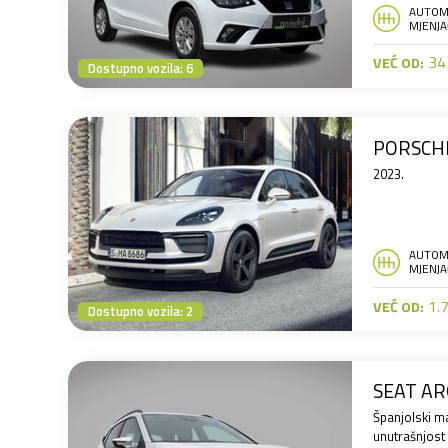
AUTOM
MJENJA
343
VEĆ OD:
Dostupno vozila: 6
PORSCHE
2023.
AUTOM
MJENJA
1.7
VEĆ OD:
Dostupno vozila: 2
SEAT AR
Španjolski m
unutrašnjost