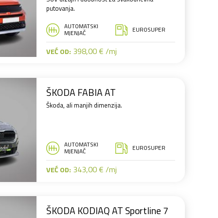
putovanja.
AUTOMATSKI
EUROSUPER
MJENJAČ
398,00 € /mj
VEĆ OD:
ŠKODA FABIA AT
Škoda, ali manjih dimenzija.
AUTOMATSKI
EUROSUPER
MJENJAČ
343,00 € /mj
VEĆ OD:
ŠKODA KODIAQ AT Sportline 7