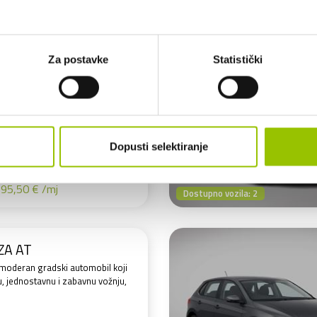
,00 € /mj
Dostupno vozila: 1
Za postavke
Statistički
S6 PERFOMANCE
i karavan koji spaja luksuz i
an za svaki dan, ali spreman
e čim se doda gas.
Dopusti selektiranje
ATSKI
EUROSUPER
Č
95,50 € /mj
Dostupno vozila: 2
ZA AT
moderan gradski automobil koji
, jednostavnu i zabavnu vožnju,