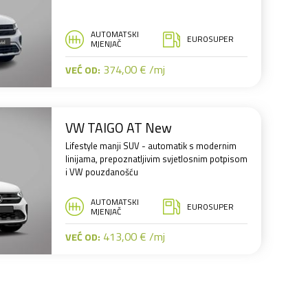
AUTOMATSKI
EUROSUPER
MJENJAČ
374,00 € /mj
VEĆ OD:
VW TAIGO AT New
Lifestyle manji SUV - automatik s modernim
linijama, prepoznatljivim svjetlosnim potpisom
i VW pouzdanošću
AUTOMATSKI
EUROSUPER
MJENJAČ
413,00 € /mj
VEĆ OD: