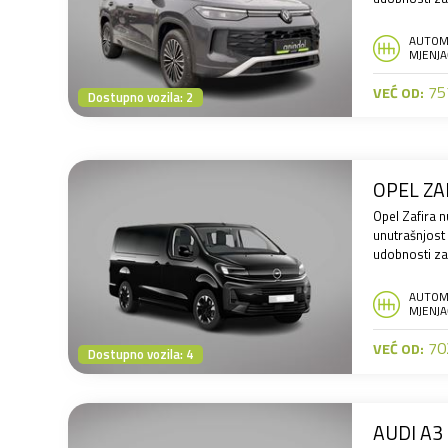
AUTOM
MJENJA
757
VEĆ OD:
Dostupno vozila: 2
OPEL ZAF
Opel Zafira n
unutrašnjost 
udobnosti za 
AUTOM
MJENJA
702
VEĆ OD:
Dostupno vozila: 4
AUDI A3 