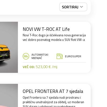
SORTIRAJ
NOVI VW T-ROC AT Life
Novi T-Roc dugo je iščekivana nova generacija
već dobro poznatog modela u SUV floti VW-a
AUTOMATSKI
EUROSUPER
MJENJAČ
523,00 € /mj
VEĆ OD:
OPEL FRONTERA AT 7 sjedala
Opel Frontera sa 7 sjedala nudi prostranu i
praktičnu unutrašnjost za obitelj, uz moderan
SUV dizajn i udobnost za svakodnevna