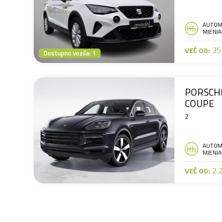
AUTOM
MJENJA
351
VEĆ OD:
Dostupno vozila: 1
PORSCH
COUPE
2
AUTOM
MJENJA
2.2
VEĆ OD: