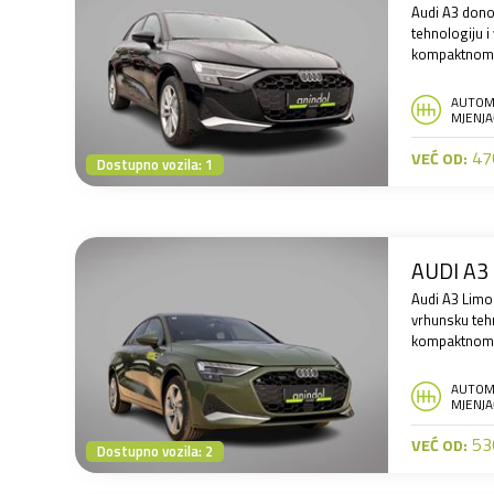
Audi A3 dono
tehnologiju 
kompaktnom 
AUTOM
MJENJA
476
VEĆ OD:
Dostupno vozila: 1
AUDI A3 
Audi A3 Limo
vrhunsku teh
kompaktnom 
AUTOM
MJENJA
530
VEĆ OD:
Dostupno vozila: 2