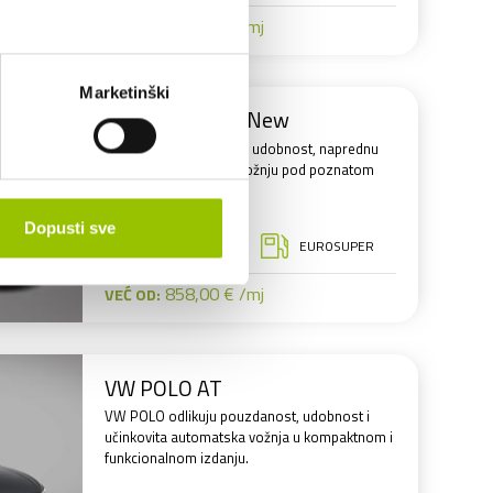
445,00 € /mj
VEĆ OD:
Marketinški
AUDI Q3 SB AT New
Luksuzan SUV koji nudi udobnost, naprednu
tehnologiju i sigurnu vožnju pod poznatom
Audi značkom
Dopusti sve
AUTOMATSKI
EUROSUPER
MJENJAČ
858,00 € /mj
VEĆ OD:
VW POLO AT
VW POLO odlikuju pouzdanost, udobnost i
učinkovita automatska vožnja u kompaktnom i
funkcionalnom izdanju.