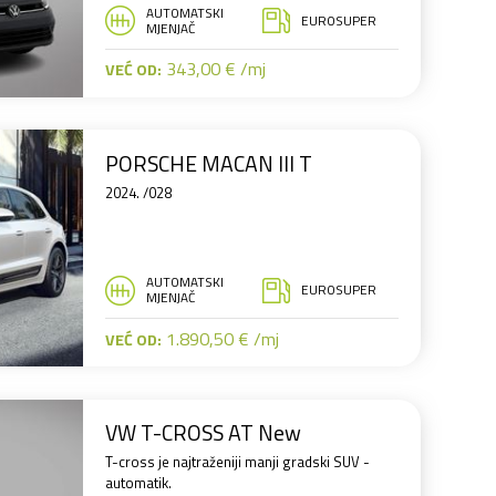
AUTOMATSKI
EUROSUPER
MJENJAČ
343,00 € /mj
VEĆ OD:
PORSCHE MACAN III T
2024. /028
AUTOMATSKI
EUROSUPER
MJENJAČ
1.890,50 € /mj
VEĆ OD:
VW T-CROSS AT New
T-cross je najtraženiji manji gradski SUV -
automatik.