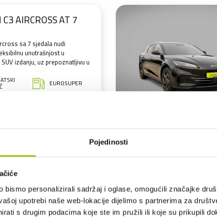
 C3 AIRCROSS AT 7
rcross sa 7 sjedala nudi
leksibilnu unutrašnjost u
UV izdanju, uz prepoznatljivu u
ATSKI
EUROSUPER
Č
Dostupno vozila: 2
,00 € /mj
Pojedinosti
L 5 DM-i
emljena limuzina, namijenjena
ole probati nešto novo!
ačiće
bismo personalizirali sadržaj i oglase, omogućili značajke društv
ATSKI
vašoj upotrebi naše web-lokacije dijelimo s partnerima za društv
EUROSUPER
Č
rati s drugim podacima koje ste im pružili ili koje su prikupili do