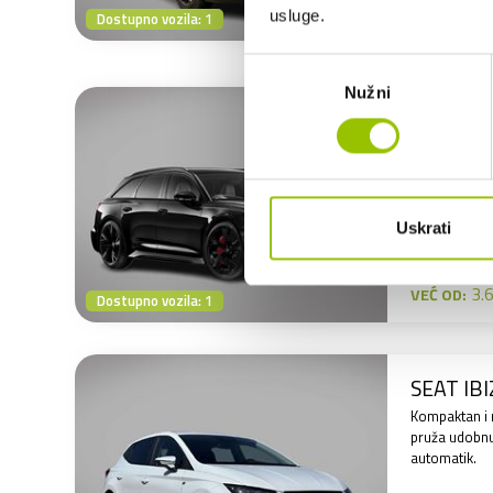
491
VEĆ OD:
usluge.
Dostupno vozila: 1
Odabir
Nužni
pristanka
AUDI R
2025. Sportsk
snagu – udob
pokazati zub
Uskrati
AUTOM
MJENJA
3.6
VEĆ OD:
Dostupno vozila: 1
SEAT IBI
Kompaktan i 
pruža udobnu
automatik.