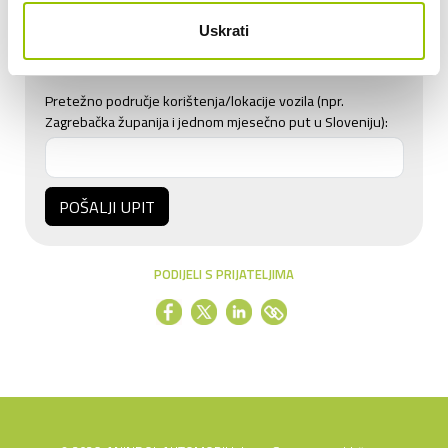
do 4.000 km
Uskrati
do 5.000 km
od 5.000 km
Pretežno područje korištenja/lokacije vozila (npr.
Zagrebačka županija i jednom mjesečno put u Sloveniju):
POŠALJI UPIT
PODIJELI S PRIJATELJIMA