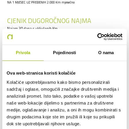
NA 1 MJESEC UZ PREĐENIH 2.000 Km mjesečno
CJENIK DUGOROČNOG NAJMA
Najam 30 dana s uključenih Km
do 2.000
910,00 €
+ PDV
do 2.500
956,00 €
+ PDV
Privola
Pojedinosti
O nama
do 3.000
1.001,00 €
+ PDV
do 3.500
1.047,00 €
+ PDV
Ova web-stranica koristi kolačiće
do 4.000
1.092,00 €
+ PDV
Kolačiće upotrebljavamo kako bismo personalizirali
do 5.000
1.138,00 €
+ PDV
sadržaj i oglase, omogućili značajke društvenih medija i
preko 5.000
0,23 €
+ PDV
po svakom Km preko 5.000 Km
analizirali promet. Isto tako, podatke o vašoj upotrebi
naše web-lokacije dijelimo s partnerima za društvene
Uključeni su troškovi: najam, osiguranje putnika, kasko osiguranje
medije, oglašavanje i analizu, a oni ih mogu kombinirati s
vozila sa učešćem 500,00 €, održavanje: svi servisi i eventualni
popravci, ljetne gume i zamjena, registracija vozila, tehnički pregled
drugim podacima koje ste im pružili ili koje su prikupili
vozila, periodični pregled vozila, protupožarni aparat s atestima,
dok ste upotrebljavali njihove usluge.
obvezna oprema vozila, RTV pretplata, mobilno i/ili tvorničko jamstvo.