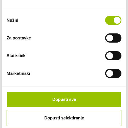
Nisu uključeni troškovi: PDV.
Odabir
Nužni
pristanka
Zanima li Vas ovaj automobil? Pošaljite
nam upit.
Za postavke
Datum preuzimanja vozila:
Statistički
Željeni rok najma (12 do 48 mjeseci):
Marketinški
Planirana mjesečna kilometraža:
do 800 km
Dopusti sve
do 2.000 km
do 2.500 km
do 3.000 km
Dopusti selektiranje
do 3.500 km