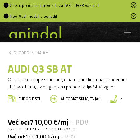
Opet u ponudi najam vozila za TAXI i UBER vozače!
Novi Audi modeli u ponudi!
chevron_left
DUGOROČNI NAJAM
AUDI Q3 SB AT
Odlikuje se coupe siluetom, dinamičnim linijama i modernim
LED svjetlima, uz elegantan i prepoznatljiv SUV izgled.
EURODIESEL
AUTOMATSKI MJENJAČ
5
Već od:
710,00 €/mj
+ PDV
NA 4 GODINE UZ PREĐENIH 10.000 KM/GOD
Već od:
1.001,00 €/mj
+ PDV