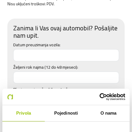
Nisu uključeni troškovi: PDV.
Zanima li Vas ovaj automobil? Pošaljite
nam upit.
Datum preuzimanja vozila:
Željeni rok najma (12 do 48 mjeseci):
Planirana mjesečna kilometraža:
do 800 km
do 2.000 km
do 2.500 km
Privola
Pojedinosti
O nama
do 3.000 km
do 3.500 km