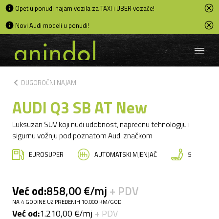
Opet u ponudi najam vozila za TAXI i UBER vozače!
Novi Audi modeli u ponudi!
chevron_left
DUGOROČNI NAJAM
AUDI Q3 SB AT New
Luksuzan SUV koji nudi udobnost, naprednu tehnologiju i
sigurnu vožnju pod poznatom Audi značkom
EUROSUPER
AUTOMATSKI MJENJAČ
5
Već od:
858,00 €/mj
+ PDV
NA 4 GODINE UZ PREĐENIH 10.000 KM/GOD
Već od:
1.210,00 €/mj
+ PDV