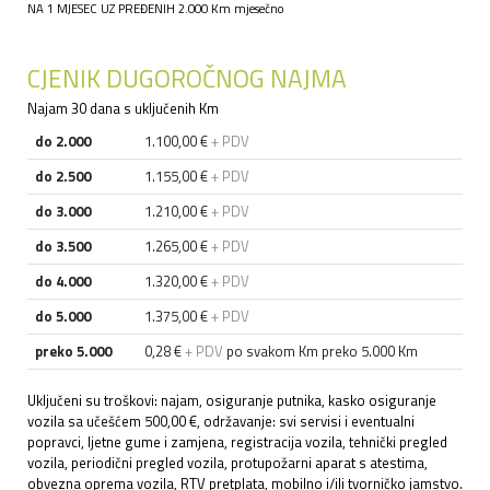
NA 1 MJESEC UZ PREĐENIH 2.000 Km mjesečno
CJENIK DUGOROČNOG NAJMA
Najam 30 dana s uključenih Km
do 2.000
1.100,00 €
+ PDV
do 2.500
1.155,00 €
+ PDV
do 3.000
1.210,00 €
+ PDV
do 3.500
1.265,00 €
+ PDV
do 4.000
1.320,00 €
+ PDV
do 5.000
1.375,00 €
+ PDV
preko 5.000
0,28 €
+ PDV
po svakom Km preko 5.000 Km
Uključeni su troškovi: najam, osiguranje putnika, kasko osiguranje
vozila sa učešćem 500,00 €, održavanje: svi servisi i eventualni
popravci, ljetne gume i zamjena, registracija vozila, tehnički pregled
vozila, periodični pregled vozila, protupožarni aparat s atestima,
obvezna oprema vozila, RTV pretplata, mobilno i/ili tvorničko jamstvo.