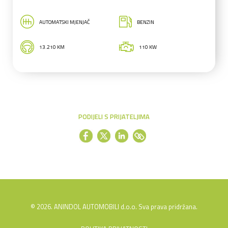
AUTOMATSKI MJENJAČ
BENZIN
13.210 KM
110 KW
PODIJELI S PRIJATELJIMA
© 2026. ANINDOL AUTOMOBILI d.o.o. Sva prava pridržana.