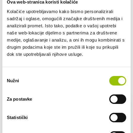
Ova web-stranica koristi kolačiće
do 4.000 km
do 5.000 km
Kolačiće upotrebljavamo kako bismo personalizirali
sadržaj i oglase, omogućili značajke društvenih medija i
od 5.000 km
analizirali promet. Isto tako, podatke o vašoj upotrebi
Pretežno područje korištenja/lokacije vozila (npr.
naše web-lokacije dijelimo s partnerima za društvene
Zagrebačka županija i jednom mjesečno put u Sloveniju):
medije, oglašavanje i analizu, a oni ih mogu kombinirati s
drugim podacima koje ste im pružili ili koje su prikupili
dok ste upotrebljavali njihove usluge.
POŠALJI UPIT
Odabir
Nužni
pristanka
VOZILA U PONUDI
Za postavke
Statistički