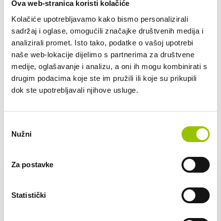
Ova web-stranica koristi kolačiće
do 4.000 km
do 5.000 km
Kolačiće upotrebljavamo kako bismo personalizirali
sadržaj i oglase, omogućili značajke društvenih medija i
od 5.000 km
analizirali promet. Isto tako, podatke o vašoj upotrebi
Pretežno područje korištenja/lokacije vozila (npr.
naše web-lokacije dijelimo s partnerima za društvene
Zagrebačka županija i jednom mjesečno put u Sloveniju):
medije, oglašavanje i analizu, a oni ih mogu kombinirati s
drugim podacima koje ste im pružili ili koje su prikupili
dok ste upotrebljavali njihove usluge.
POŠALJI UPIT
Odabir
Nužni
pristanka
VOZILA U PONUDI
Za postavke
Statistički