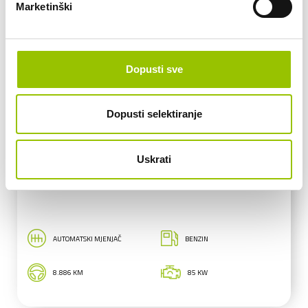
Marketinški
Dopusti sve
Dopusti selektiranje
VW
Uskrati
NOVI VW T-ROC Life AT
AUTOMATSKI MJENJAČ
BENZIN
8.886 KM
85 KW