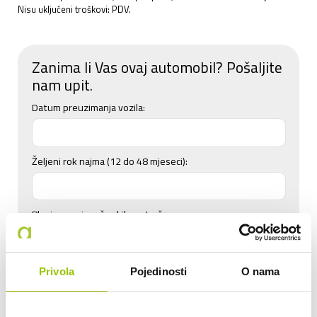
Nisu uključeni troškovi: PDV.
Zanima li Vas ovaj automobil? Pošaljite
nam upit.
Datum preuzimanja vozila:
Željeni rok najma (12 do 48 mjeseci):
Planirana mjesečna kilometraža:
do 800 km
do 2.000 km
do 2.500 km
Privola
Pojedinosti
O nama
do 3.000 km
do 3.500 km