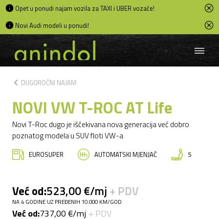
Opet u ponudi najam vozila za TAXI i UBER vozače!
Novi Audi modeli u ponudi!
chevron_left
DUGOROČNI NAJAM
NOVI VW T-ROC AT Life
Novi T-Roc dugo je iščekivana nova generacija već dobro
poznatog modela u SUV floti VW-a
EUROSUPER
AUTOMATSKI MJENJAČ
5
Već od:
523,00 €/mj
+ PDV
NA 4 GODINE UZ PREĐENIH 10.000 KM/GOD
Već od:
737,00 €/mj
+ PDV