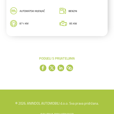
AUTOMATSKI MJENJAČ
BENZIN
871 KM
85 KW
PODIJELI S PRIJATELJIMA
© 2026. ANINDOL AUTOMOBILI d.o.o. Sva prava pridržana.