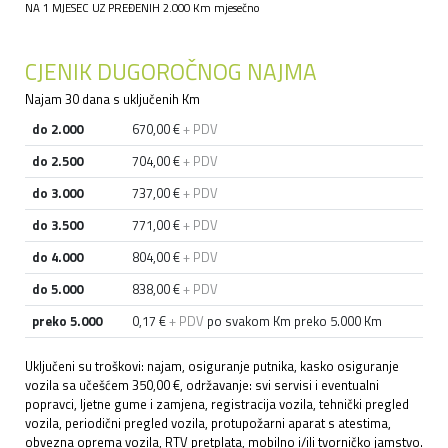
NA 1 MJESEC UZ PREĐENIH 2.000 Km mjesečno
CJENIK DUGOROČNOG NAJMA
Najam 30 dana s uključenih Km
do 2.000
670,00 €
+ PDV
do 2.500
704,00 €
+ PDV
do 3.000
737,00 €
+ PDV
do 3.500
771,00 €
+ PDV
do 4.000
804,00 €
+ PDV
do 5.000
838,00 €
+ PDV
preko 5.000
0,17 €
+ PDV
po svakom Km preko 5.000 Km
Uključeni su troškovi: najam, osiguranje putnika, kasko osiguranje
vozila sa učešćem 350,00 €, održavanje: svi servisi i eventualni
popravci, ljetne gume i zamjena, registracija vozila, tehnički pregled
vozila, periodični pregled vozila, protupožarni aparat s atestima,
obvezna oprema vozila, RTV pretplata, mobilno i/ili tvorničko jamstvo.