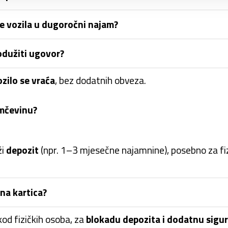
ke vozila u dugoročni najam?
odužiti ugovor?
ozilo se vraća
, bez dodatnih obveza.
amčevinu?
ži
depozit
(npr. 1–3 mjesečne najamnine), posebno za fi
tna kartica?
od fizičkih osoba, za
blokadu depozita i dodatnu sigu