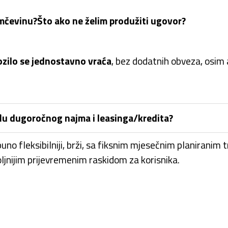
amčevinu?
Što ako ne želim produžiti ugovor?
ozilo se jednostavno vraća
, bez dodatnih obveza, osim a
eđu dugoročnog najma i leasinga/kredita?
uno fleksibilniji, brži, sa fiksnim mjesečnim planiranim 
oljnijim prijevremenim raskidom za korisnika.