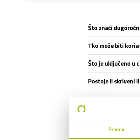
Što znači dugoročni
Tko može biti kori
Što je uključeno u
Postoje li skriveni
Koliko pređenih ki
Je li moguće ranije 
Privola
Što ako se auto pok