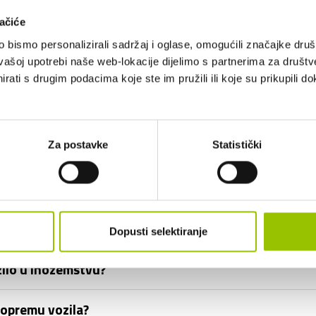
ačiće
a?
bismo personalizirali sadržaj i oglase, omogućili značajke društv
vašoj upotrebi naše web-lokacije dijelimo s partnerima za društv
zilo po isteku dugoročnog najma?
rati s drugim podacima koje ste im pružili ili koje su prikupili do
iti i drugi članovi obitelji?
prometni prekršaj ili parkirnu kaznu?
Za postavke
Statistički
ročnog najma uključen PDV?
Dopusti selektiranje
ozilo u inozemstvu?
i opremu vozila?