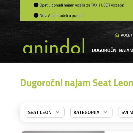
Opet u ponudi najam vozila za TAXI i UBER vozače!
Novi Audi modeli u ponudi!
home
POČET
DUGOROČNI NAJA
Dugoročni najam Seat Leon
SEAT LEON
KATEGORIJA
SVI M