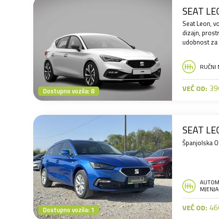
SEAT LE
Seat Leon, vo
dizajn, prost
udobnost za
RUČNI 
390
VEĆ OD:
Dostupno vozila: 8
SEAT LE
Španjolska Oc
AUTOM
MJENJA
460
VEĆ OD:
Dostupno vozila: 1