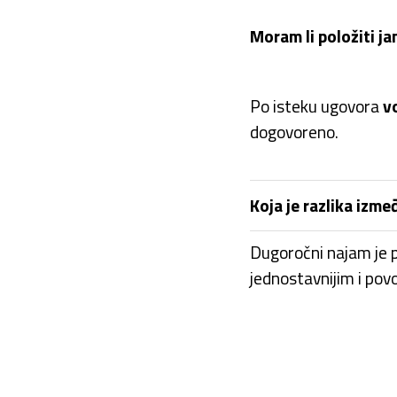
Moram li položiti j
Po isteku ugovora
v
dogovoreno.
Koja je razlika izm
Dugoročni najam je p
jednostavnijim i pov