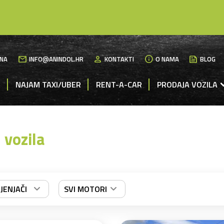
mail
person
info
News
NA
INFO@ANINDOL.HR
KONTAKTI
O NAMA
BLOG
M
NAJAM TAXI/UBER
RENT-A-CAR
PRODAJA VOZILA
 vozila
JENJAČI
SVI MOTORI