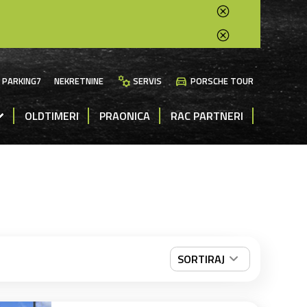
manufacturing
directions_car
PARKING7
NEKRETNINE
SERVIS
PORSCHE TOUR
OLDTIMERI
PRAONICA
RAC PARTNERI
SORTIRAJ