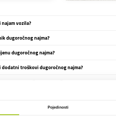
 najam vozila?
snik dugoročnog najma?
 cijenu dugoročnog najma?
 ili dodatni troškovi dugoročnog najma?
lometara je uključeno dugoročnim najmom?
vratiti vozilo iz dugoročnog najma?
Pojedinosti
vari tijekom uporabe?