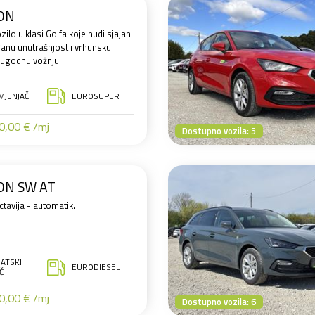
ON
zilo u klasi Golfa koje nudi sjajan
ranu unutrašnjost i vrhunsku
 ugodnu vožnju
MJENJAČ
EUROSUPER
,00 € /mj
Dostupno vozila: 5
ON SW AT
tavija - automatik.
ATSKI
EURODIESEL
Č
,00 € /mj
Dostupno vozila: 6