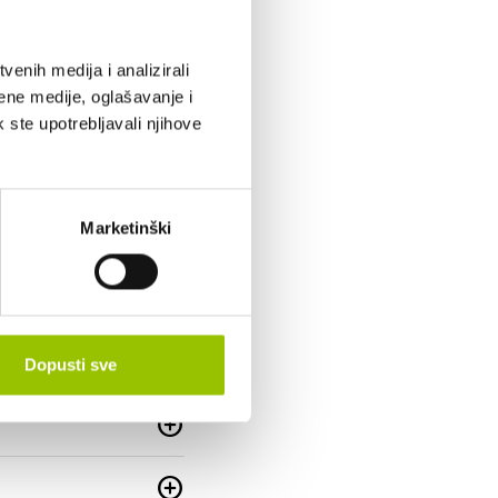
add_circle
enih medija i analizirali
ene medije, oglašavanje i
add_circle
k ste upotrebljavali njihove
add_circle
add_circle
Marketinški
add_circle
add_circle
Dopusti sve
add_circle
add_circle