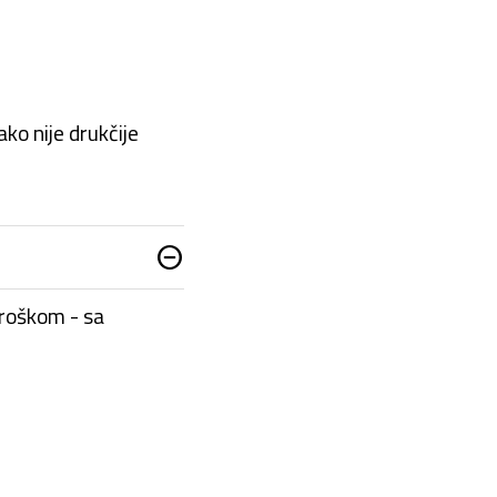
ko nije drukčije
do_not_disturb_on
troškom - sa