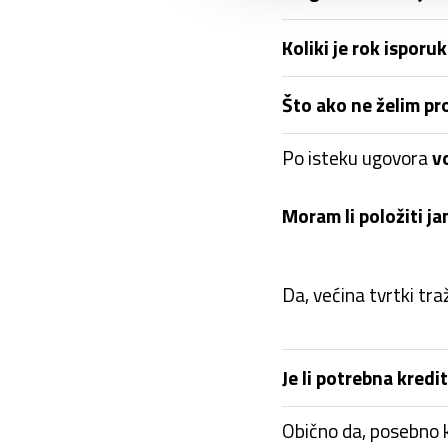
Koliki je rok isporu
Što ako ne želim pr
Po isteku ugovora
v
Moram li položiti j
Da, većina tvrtki tra
Je li potrebna kredi
Obično da, posebno k