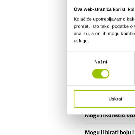
Ova web-stranica koristi kol
Tko je vlasnik vozil
Kolačiće upotrebljavamo kako 
promet. Isto tako, podatke o 
Mogu li otkupiti vo
analizu, a oni ih mogu kombini
usluge.
Mogu li vozilo korist
Odabir
Što ako prouzročim 
Nužni
pristanka
Tko plaća gorivo?
Je li u cijenu dugo
Uskrati
Mogu li koristiti v
Mogu li birati boju 