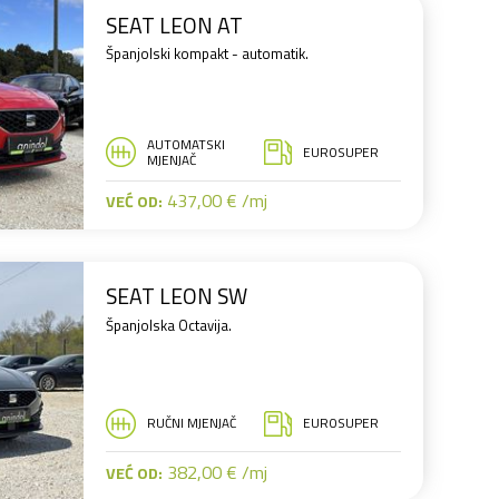
SEAT LEON AT
Španjolski kompakt - automatik.
AUTOMATSKI
EUROSUPER
MJENJAČ
437,00 € /mj
VEĆ OD:
SEAT LEON SW
Španjolska Octavija.
RUČNI MJENJAČ
EUROSUPER
382,00 € /mj
VEĆ OD: