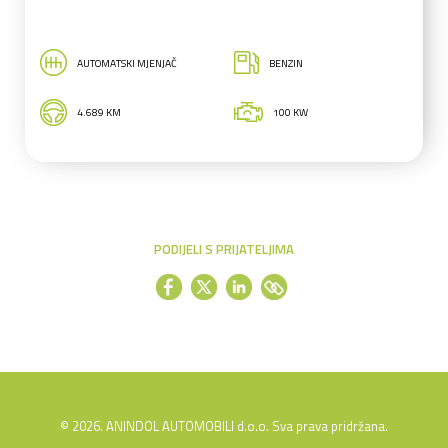
AUTOMATSKI MJENJAČ
BENZIN
4.689 KM
100 KW
PODIJELI S PRIJATELJIMA
© 2026. ANINDOL AUTOMOBILI d.o.o. Sva prava pridržana.