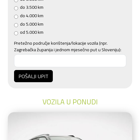
do 3.500 km
do 4.000 km
do 5.000 km
od 5.000 km
Pretežno područje korištenja/lokacije vozila (npr.
Zagrebačka županija i jednom mjesečno put u Sloveniju):
POŠALJI UPIT
VOZILA U PONUDI