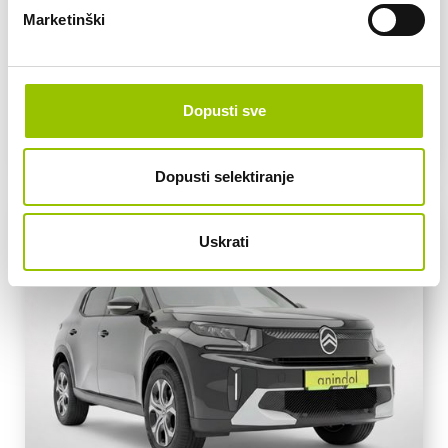
Marketinški
AUTOMATSKI MJENJAČ
HIBRID
Dopusti sve
3.541 KM
100 KW
Dopusti selektiranje
Uskrati