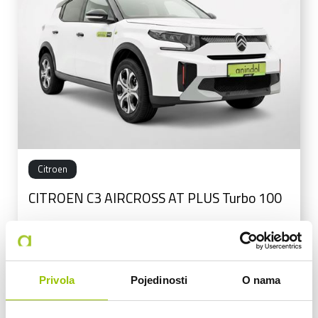
Citroen
CITROEN C3 AIRCROSS AT PLUS Turbo 100
MEHANIČKI MJENJAČ
BENZIN
Privola
Pojedinosti
O nama
2.259 KM
74 KW