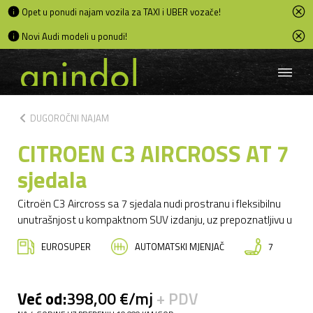
Opet u ponudi najam vozila za TAXI i UBER vozače!
Novi Audi modeli u ponudi!
chevron_left
DUGOROČNI NAJAM
CITROEN C3 AIRCROSS AT 7
sjedala
Citroën C3 Aircross sa 7 sjedala nudi prostranu i fleksibilnu
unutrašnjost u kompaktnom SUV izdanju, uz prepoznatljivu u
EUROSUPER
AUTOMATSKI MJENJAČ
7
Već od:
398,00 €/mj
+ PDV