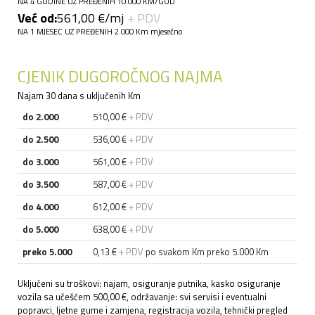
NA 4 GODINE UZ PREĐENIH 10.000 KM/GOD
Već od:
561,00 €/mj
+ PDV
NA 1 MJESEC UZ PREĐENIH 2.000 Km mjesečno
CJENIK DUGOROČNOG NAJMA
Najam 30 dana s uključenih Km
do 2.000
510,00 €
+ PDV
do 2.500
536,00 €
+ PDV
do 3.000
561,00 €
+ PDV
do 3.500
587,00 €
+ PDV
do 4.000
612,00 €
+ PDV
do 5.000
638,00 €
+ PDV
preko 5.000
0,13 €
+ PDV
po svakom Km preko 5.000 Km
Uključeni su troškovi: najam, osiguranje putnika, kasko osiguranje
vozila sa učešćem 500,00 €, održavanje: svi servisi i eventualni
popravci, ljetne gume i zamjena, registracija vozila, tehnički pregled