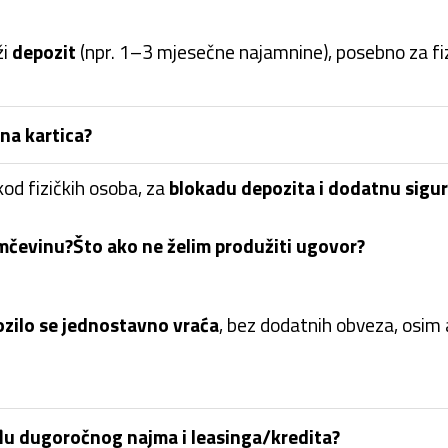
ži
depozit
(npr. 1–3 mjesečne najamnine), posebno za fi
tna kartica?
od fizičkih osoba, za
blokadu depozita i dodatnu sigu
amčevinu?
Što ako ne želim produžiti ugovor?
ozilo se jednostavno vraća
, bez dodatnih obveza, osim a
eđu dugoročnog najma i leasinga/kredita?