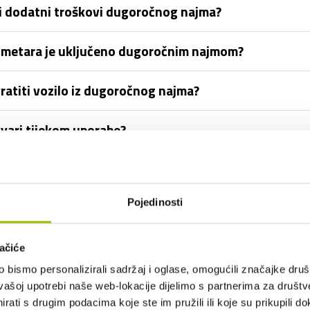
 ili dodatni troškovi dugoročnog najma?
lometara je uključeno dugoročnim najmom?
vratiti vozilo iz dugoročnog najma?
vari tijekom uporabe?
a?
Pojedinosti
zilo po isteku dugoročnog najma?
iti i drugi članovi obitelji?
ačiće
bismo personalizirali sadržaj i oglase, omogućili značajke društv
prometni prekršaj ili parkirnu kaznu?
vašoj upotrebi naše web-lokacije dijelimo s partnerima za društv
rati s drugim podacima koje ste im pružili ili koje su prikupili do