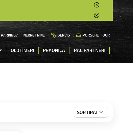
manufacturing
directions_car
PARKING7
NEKRETNINE
SERVIS
PORSCHE TOUR
OLDTIMERI
PRAONICA
RAC PARTNERI
SORTIRAJ