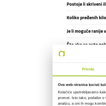
Postoje li skriveni
Koliko pređenih ki
Je li moguće ranije 
Što ako se auto pok
Tko je vlasnik vozil
Privola
Mogu li otkupiti vo
Mogu li vozilo korist
Ova web-stranica koristi kol
Kolačiće upotrebljavamo kako 
Što ako prouzročim 
promet. Isto tako, podatke o 
analizu, a oni ih mogu kombini