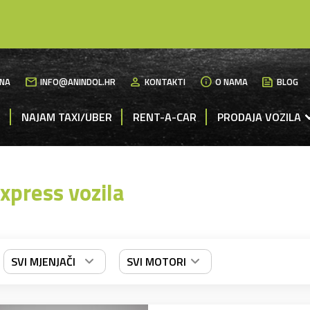
mail
person
info
News
NA
INFO@ANINDOL.HR
KONTAKTI
O NAMA
BLOG
M
NAJAM TAXI/UBER
RENT-A-CAR
PRODAJA VOZILA
xpress vozila
SVI MJENJAČI
SVI MOTORI