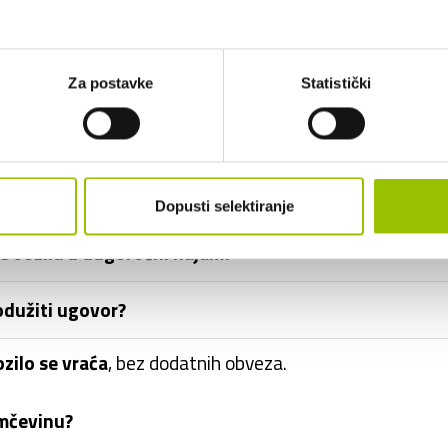
ročnog najma uključen PDV?
Za postavke
Statistički
ozilo u inozemstvu?
i opremu vozila?
Dopusti selektiranje
ke vozila u dugoročni najam?
odužiti ugovor?
ozilo se vraća
, bez dodatnih obveza.
amčevinu?