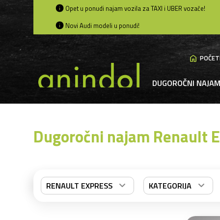
Opet u ponudi najam vozila za TAXI i UBER vozače!
Novi Audi modeli u ponudi!
home
POČET
DUGOROČNI NAJA
Dugoročni najam Renault E
RENAULT EXPRESS
KATEGORIJA