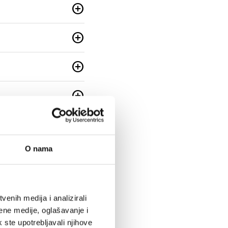
add_circle
add_circle
add_circle
add_circle
add_circle
O nama
add_circle
add_circle
enih medija i analizirali
add_circle
ene medije, oglašavanje i
k ste upotrebljavali njihove