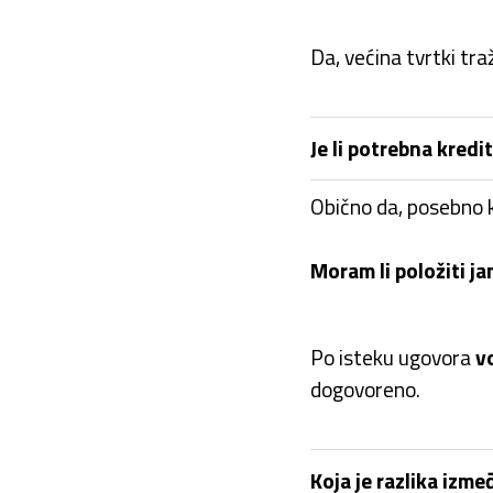
Da, većina tvrtki tra
Je li potrebna kredi
Obično da, posebno k
Moram li položiti j
Po isteku ugovora
v
dogovoreno.
Koja je razlika izm