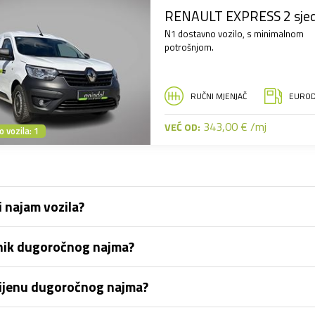
RENAULT EXPRESS 2 sjed
N1 dostavno vozilo, s minimalnom
potrošnjom.
RUČNI MJENJAČ
EUROD
343,00 € /mj
VEĆ OD:
 vozila: 1
 najam vozila?
snik dugoročnog najma?
 cijenu dugoročnog najma?