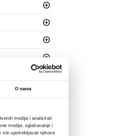
add_circle
add_circle
add_circle
add_circle
add_circle
O nama
add_circle
add_circle
enih medija i analizirali
add_circle
ene medije, oglašavanje i
k ste upotrebljavali njihove