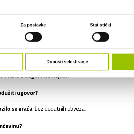
ročnog najma uključen PDV?
Za postavke
Statistički
ozilo u inozemstvu?
i opremu vozila?
Dopusti selektiranje
ke vozila u dugoročni najam?
odužiti ugovor?
ozilo se vraća
, bez dodatnih obveza.
amčevinu?