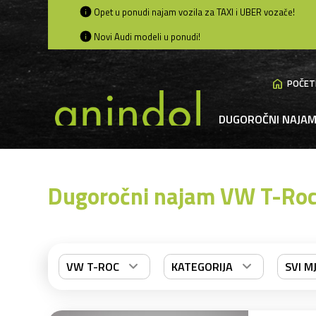
Opet u ponudi najam vozila za TAXI i UBER vozače!
Novi Audi modeli u ponudi!
home
POČET
DUGOROČNI NAJA
Dugoročni najam VW T-Roc 
VW T-ROC
KATEGORIJA
SVI M