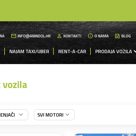
mail
person
info
News
NA
INFO@ANINDOL.HR
KONTAKTI
O NAMA
BLOG
M
NAJAM TAXI/UBER
RENT-A-CAR
PRODAJA VOZILA
vozila
JENJAČI
SVI MOTORI