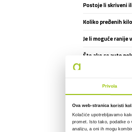
Postoje li skriveni
Koliko pređenih ki
Je li moguće ranije 
Što ako se auto pok
Tko je vlasnik vozil
Privola
Mogu li otkupiti vo
Mogu li vozilo korist
Ova web-stranica koristi kol
Kolačiće upotrebljavamo kako 
Što ako prouzročim 
promet. Isto tako, podatke o 
analizu, a oni ih mogu kombini