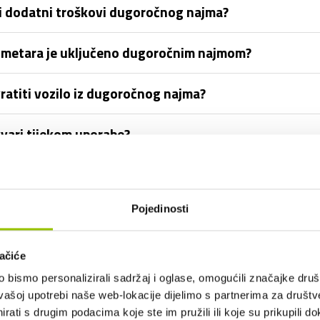
 ili dodatni troškovi dugoročnog najma?
lometara je uključeno dugoročnim najmom?
vratiti vozilo iz dugoročnog najma?
vari tijekom uporabe?
a?
Pojedinosti
zilo po isteku dugoročnog najma?
iti i drugi članovi obitelji?
ačiće
bismo personalizirali sadržaj i oglase, omogućili značajke društv
prometni prekršaj ili parkirnu kaznu?
vašoj upotrebi naše web-lokacije dijelimo s partnerima za društv
rati s drugim podacima koje ste im pružili ili koje su prikupili do