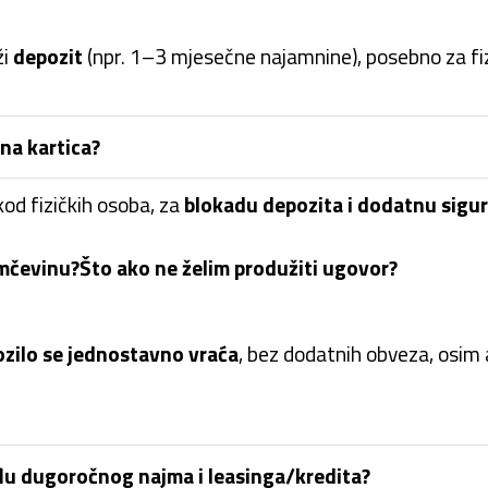
ži
depozit
(npr. 1–3 mjesečne najamnine), posebno za fi
tna kartica?
od fizičkih osoba, za
blokadu depozita i dodatnu sigu
amčevinu?
Što ako ne želim produžiti ugovor?
ozilo se jednostavno vraća
, bez dodatnih obveza, osim a
eđu dugoročnog najma i leasinga/kredita?