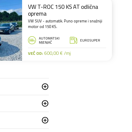
VW T-ROC 150 KS AT odlična
oprema
VW SUV - automatik. Puno opreme i snažniji
motor od 150 KS.
AUTOMATSKI
EUROSUPER
MJENJAČ
600,00 € /mj
VEĆ OD:
add_circle
add_circle
add_circle