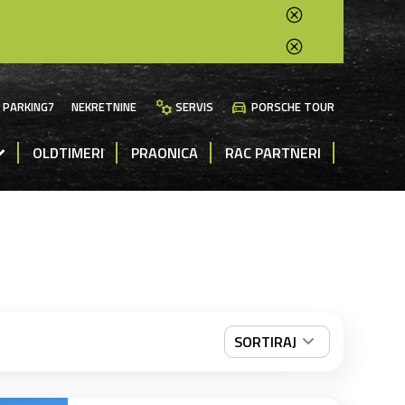
manufacturing
directions_car
PARKING7
NEKRETNINE
SERVIS
PORSCHE TOUR
OLDTIMERI
PRAONICA
RAC PARTNERI
SORTIRAJ