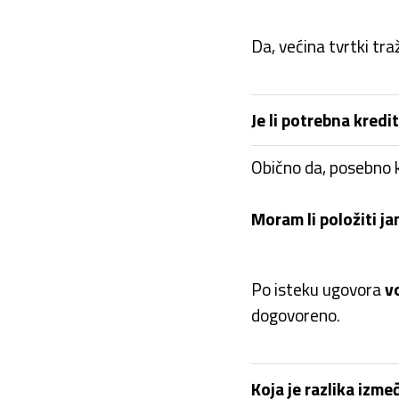
Da, većina tvrtki tra
Je li potrebna kredi
Obično da, posebno k
Moram li položiti j
Po isteku ugovora
v
dogovoreno.
Koja je razlika izm