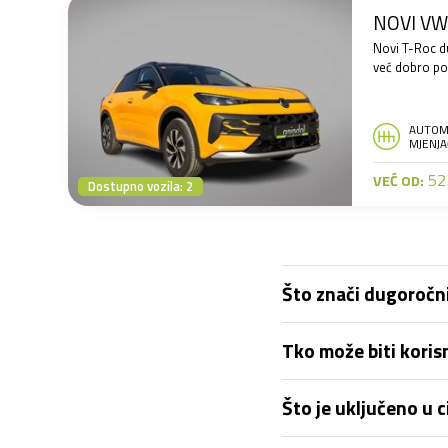
NOVI VW 
Novi T-Roc d
već dobro po
AUTOM
MJENJA
523
VEĆ OD:
Dostupno vozila: 2
Što znači dugoročni
Tko može biti kori
Što je uključeno u