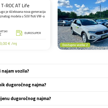
T-ROC AT Life
ugo je iščekivana nova generacija
znatog modela u SUV floti VW-a
ATSKI
EUROSUPER
Č
,00 € /mj
Dostupno vozila: 2
 najam vozila?
snik dugoročnog najma?
 cijenu dugoročnog najma?