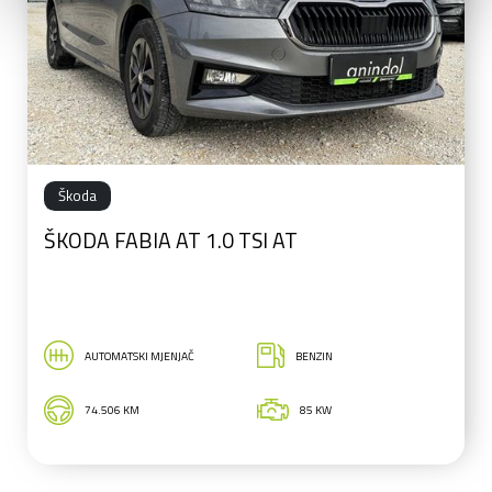
Škoda
ŠKODA FABIA AT 1.0 TSI AT
AUTOMATSKI MJENJAČ
BENZIN
74.506 KM
85 KW