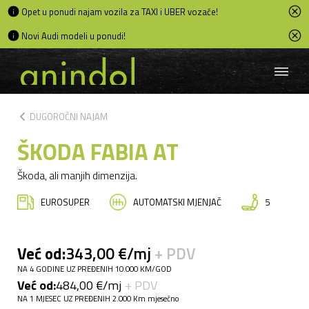
Opet u ponudi najam vozila za TAXI i UBER vozače!
Novi Audi modeli u ponudi!
chevron_left
DUGOROČNI NAJAM
ŠKODA FABIA AT
Škoda, ali manjih dimenzija.
EUROSUPER
AUTOMATSKI MJENJAČ
5
Već od:
343,00 €/mj
+ PDV
NA 4 GODINE UZ PREĐENIH 10.000 KM/GOD
Već od:
484,00 €/mj
+ PDV
NA 1 MJESEC UZ PREĐENIH 2.000 Km mjesečno