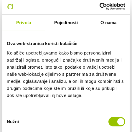
Zanima li Vas ovaj automobil? Pošaljite
Privola
Pojedinosti
O nama
nam upit.
Datum preuzimanja vozila:
Ova web-stranica koristi kolačiće
Kolačiće upotrebljavamo kako bismo personalizirali
Željeni rok najma (12 do 48 mjeseci):
sadržaj i oglase, omogućili značajke društvenih medija i
analizirali promet. Isto tako, podatke o vašoj upotrebi
naše web-lokacije dijelimo s partnerima za društvene
medije, oglašavanje i analizu, a oni ih mogu kombinirati s
Planirana mjesečna kilometraža:
drugim podacima koje ste im pružili ili koje su prikupili
do 800 km
dok ste upotrebljavali njihove usluge.
do 2.000 km
do 2.500 km
do 3.000 km
Odabir
do 3.500 km
Nužni
pristanka
do 4.000 km