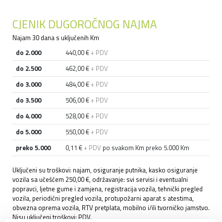
CJENIK DUGOROČNOG NAJMA
Najam 30 dana s uključenih Km
do 2.000
440,00 €
+ PDV
do 2.500
462,00 €
+ PDV
do 3.000
484,00 €
+ PDV
do 3.500
506,00 €
+ PDV
do 4.000
528,00 €
+ PDV
do 5.000
550,00 €
+ PDV
preko 5.000
0,11 €
+ PDV
po svakom Km preko 5.000 Km
Uključeni su troškovi: najam, osiguranje putnika, kasko osiguranje
vozila sa učešćem 250,00 €, održavanje: svi servisi i eventualni
popravci, ljetne gume i zamjena, registracija vozila, tehnički pregled
vozila, periodični pregled vozila, protupožarni aparat s atestima,
obvezna oprema vozila, RTV pretplata, mobilno i/ili tvorničko jamstvo.
Nisu uključeni troškovi: PDV.