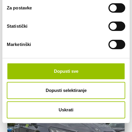
do 5.000 km
Za postavke
od 5.000 km
Pretežno područje korištenja/lokacije vozila (npr.
Statistički
Zagrebačka županija i jednom mjesečno put u Sloveniju):
Marketinški
POŠALJI UPIT
Dopusti sve
VOZILA U PONUDI
Dopusti selektiranje
Uskrati