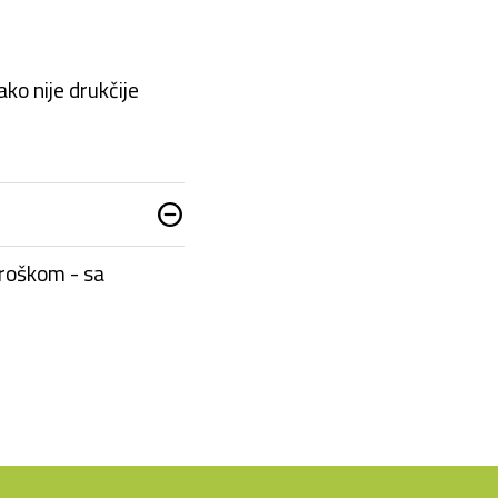
ko nije drukčije
do_not_disturb_on
troškom - sa