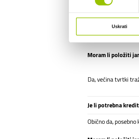
Koliki je rok isporu
Što ako ne želim pr
Uskrati
Po isteku ugovora
v
Moram li položiti j
Da, većina tvrtki tra
Je li potrebna kredi
Obično da, posebno k