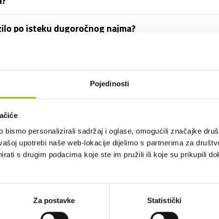
a?
zilo po isteku dugoročnog najma?
iti i drugi članovi obitelji?
prometni prekršaj ili parkirnu kaznu?
Pojedinosti
ačiće
bismo personalizirali sadržaj i oglase, omogućili značajke društv
ročnog najma uključen PDV?
vašoj upotrebi naše web-lokacije dijelimo s partnerima za društv
rati s drugim podacima koje ste im pružili ili koje su prikupili do
ozilo u inozemstvu?
i opremu vozila?
Za postavke
Statistički