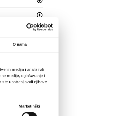
add_circle
add_circle
add_circle
add_circle
O nama
add_circle
enih medija i analizirali
add_circle
ene medije, oglašavanje i
k ste upotrebljavali njihove
add_circle
add_circle
Marketinški