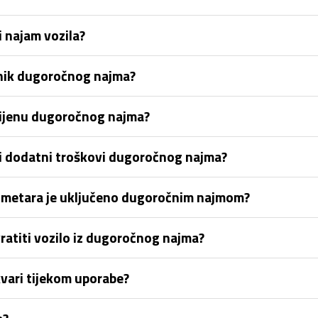
 najam vozila?
snik dugoročnog najma?
 cijenu dugoročnog najma?
 ili dodatni troškovi dugoročnog najma?
lometara je uključeno dugoročnim najmom?
vratiti vozilo iz dugoročnog najma?
vari tijekom uporabe?