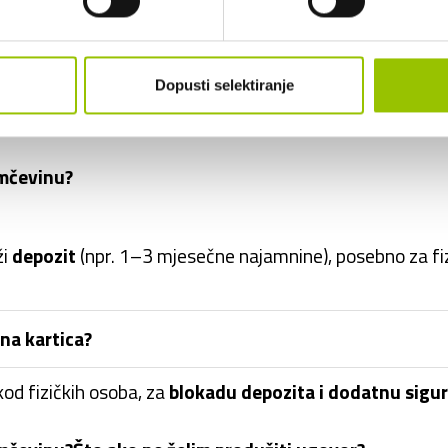
ke vozila u dugoročni najam?
odužiti ugovor?
Dopusti selektiranje
ozilo se vraća
, bez dodatnih obveza.
amčevinu?
ži
depozit
(npr. 1–3 mjesečne najamnine), posebno za fi
tna kartica?
od fizičkih osoba, za
blokadu depozita i dodatnu sigu