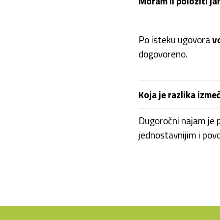
Moram li položiti j
Po isteku ugovora
v
dogovoreno.
Koja je razlika izm
Dugoročni najam je p
jednostavnijim i pov