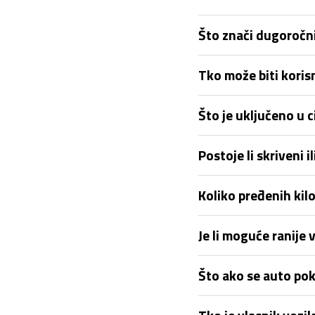
Što znači dugoročni
Tko može biti kori
Što je uključeno u
Postoje li skriveni
Koliko pređenih ki
Je li moguće ranije 
Što ako se auto pok