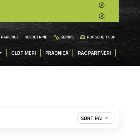
manufacturing
directions_car
PARKING7
NEKRETNINE
SERVIS
PORSCHE TOUR
OLDTIMERI
PRAONICA
RAC PARTNERI
SORTIRAJ