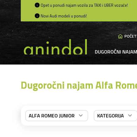
Opet u ponudi najam vozila za TAXI i UBER vozače!
Novi Audi modeli u ponudi!
home
POČET
DUGOROČNI NAJA
Dugoročni najam Alfa Rome
ALFA ROMEO JUNIOR
KATEGORIJA