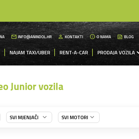
mail
person
info
News
NA
INFO@ANINDOL.HR
KONTAKTI
O NAMA
BLOG
M
NAJAM TAXI/UBER
RENT-A-CAR
PRODAJA VOZILA
o Junior vozila
SVI MJENJAČI
SVI MOTORI