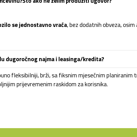
amčevinu?
Što ako ne želim produžiti ugovor?
ozilo se jednostavno vraća
, bez dodatnih obveza, osim a
eđu dugoročnog najma i leasinga/kredita?
uno fleksibilniji, brži, sa fiksnim mjesečnim planiranim 
oljnijim prijevremenim raskidom za korisnika.