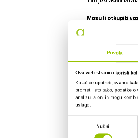
Tko je vlasnik vozil
Mogu li otkupiti vo
Mogu li vozilo korist
Što ako prouzročim 
Privola
Tko plaća gorivo?
Ova web-stranica koristi kol
Kolačiće upotrebljavamo kako 
Je li u cijenu dugo
promet. Isto tako, podatke o 
analizu, a oni ih mogu kombini
Mogu li koristiti v
usluge.
Odabir
Mogu li birati boju 
Nužni
pristanka