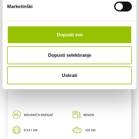
Marketinški
Dopusti sve
Dopusti selektiranje
Opel
Uskrati
OPEL MOKKA GS Line 1,2
MEHANIČKI MJENJAČ
BENZIN
8.631 KM
100 KW