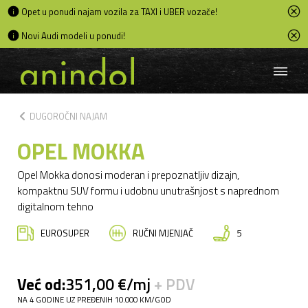
Opet u ponudi najam vozila za TAXI i UBER vozače!
Novi Audi modeli u ponudi!
chevron_left
DUGOROČNI NAJAM
OPEL MOKKA
Opel Mokka donosi moderan i prepoznatljiv dizajn,
kompaktnu SUV formu i udobnu unutrašnjost s naprednom
digitalnom tehno
EUROSUPER
RUČNI MJENJAČ
5
Već od:
351,00 €/mj
+ PDV
NA 4 GODINE UZ PREĐENIH 10.000 KM/GOD