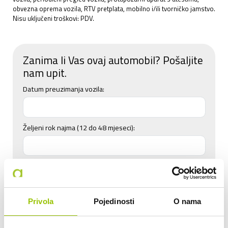
obvezna oprema vozila, RTV pretplata, mobilno i/ili tvorničko jamstvo.
Nisu uključeni troškovi: PDV.
Zanima li Vas ovaj automobil? Pošaljite
nam upit.
Datum preuzimanja vozila:
Željeni rok najma (12 do 48 mjeseci):
Planirana mjesečna kilometraža:
do 800 km
do 2.000 km
Privola
Pojedinosti
O nama
do 2.500 km
do 3.000 km