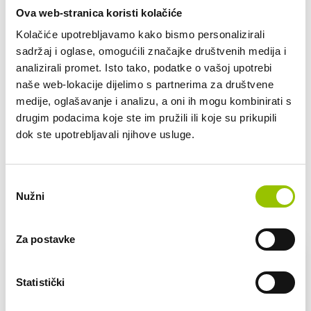
do 3.500 km
Ova web-stranica koristi kolačiće
do 4.000 km
Kolačiće upotrebljavamo kako bismo personalizirali
do 5.000 km
sadržaj i oglase, omogućili značajke društvenih medija i
od 5.000 km
analizirali promet. Isto tako, podatke o vašoj upotrebi
naše web-lokacije dijelimo s partnerima za društvene
Pretežno područje korištenja/lokacije vozila (npr.
Zagrebačka županija i jednom mjesečno put u Sloveniju):
medije, oglašavanje i analizu, a oni ih mogu kombinirati s
drugim podacima koje ste im pružili ili koje su prikupili
dok ste upotrebljavali njihove usluge.
POŠALJI UPIT
Odabir
Nužni
pristanka
VOZILA U PONUDI
Za postavke
Statistički