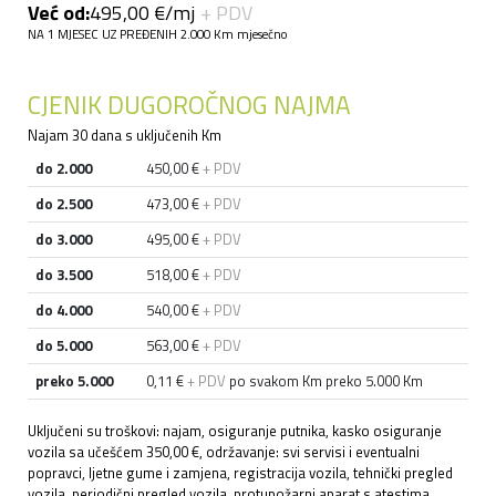
Već od:
495,00 €/mj
+ PDV
NA 1 MJESEC UZ PREĐENIH 2.000 Km mjesečno
CJENIK DUGOROČNOG NAJMA
Najam 30 dana s uključenih Km
do 2.000
450,00 €
+ PDV
do 2.500
473,00 €
+ PDV
do 3.000
495,00 €
+ PDV
do 3.500
518,00 €
+ PDV
do 4.000
540,00 €
+ PDV
do 5.000
563,00 €
+ PDV
preko 5.000
0,11 €
+ PDV
po svakom Km preko 5.000 Km
Uključeni su troškovi: najam, osiguranje putnika, kasko osiguranje
vozila sa učešćem 350,00 €, održavanje: svi servisi i eventualni
popravci, ljetne gume i zamjena, registracija vozila, tehnički pregled
vozila, periodični pregled vozila, protupožarni aparat s atestima,