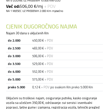
NA 4 GODINE UZ PREĐENIH 10.000 KM/GOD
Već od:
506,00 €/mj
+ PDV
NA 1 MJESEC UZ PREĐENIH 2.000 Km mjesečno
CJENIK DUGOROČNOG NAJMA
Najam 30 dana s uključenih Km
do 2.000
450,00 €
+ PDV
do 2.500
483,00 €
+ PDV
do 3.000
506,00 €
+ PDV
do 3.500
529,00 €
+ PDV
do 4.000
552,00 €
+ PDV
do 5.000
575,00 €
+ PDV
preko 5.000
0,12 €
+ PDV
po svakom Km preko 5.000 Km
Uključeni su troškovi: najam, osiguranje putnika, kasko osiguranje
vozila sa učešćem 350,00 €, održavanje: svi servisi i eventualni
popravci, ljetne gume i zamjena, registracija vozila, tehnički pregled