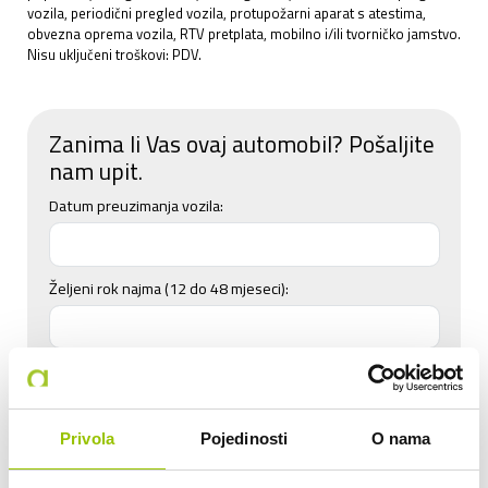
vozila, periodični pregled vozila, protupožarni aparat s atestima,
obvezna oprema vozila, RTV pretplata, mobilno i/ili tvorničko jamstvo.
Nisu uključeni troškovi: PDV.
Zanima li Vas ovaj automobil? Pošaljite
nam upit.
Datum preuzimanja vozila:
Željeni rok najma (12 do 48 mjeseci):
Planirana mjesečna kilometraža:
do 800 km
do 2.000 km
Privola
Pojedinosti
O nama
do 2.500 km
do 3.000 km