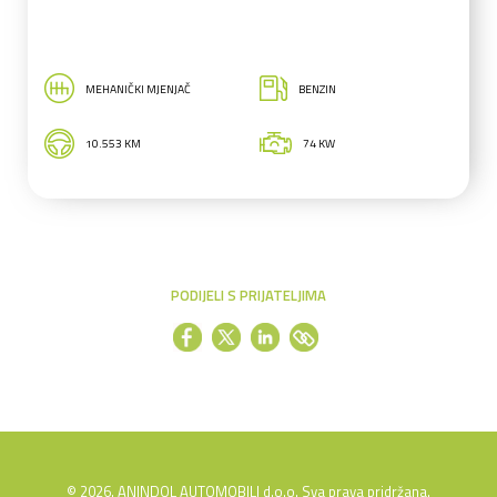
MEHANIČKI MJENJAČ
BENZIN
10.553 KM
74 KW
PODIJELI S PRIJATELJIMA
© 2026. ANINDOL AUTOMOBILI d.o.o. Sva prava pridržana.