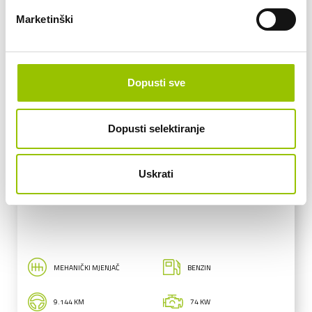
Marketinški
Dopusti sve
Dopusti selektiranje
Citroen
Uskrati
CITROËN C3 AIRCROSS PLUS Turbo 100
MEHANIČKI MJENJAČ
BENZIN
9.144 KM
74 KW