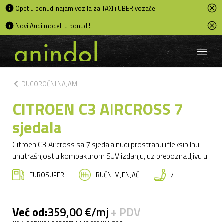
Opet u ponudi najam vozila za TAXI i UBER vozače!
Novi Audi modeli u ponudi!
chevron_left
DUGOROČNI NAJAM
CITROEN C3 AIRCROSS 7
sjedala
Citroën C3 Aircross sa 7 sjedala nudi prostranu i fleksibilnu
unutrašnjost u kompaktnom SUV izdanju, uz prepoznatljivu u
EUROSUPER
RUČNI MJENJAČ
7
Već od:
359,00 €/mj
+ PDV