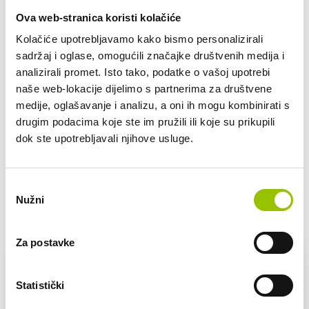
do 3.500 km
Ova web-stranica koristi kolačiće
do 4.000 km
Kolačiće upotrebljavamo kako bismo personalizirali
do 5.000 km
sadržaj i oglase, omogućili značajke društvenih medija i
od 5.000 km
analizirali promet. Isto tako, podatke o vašoj upotrebi
naše web-lokacije dijelimo s partnerima za društvene
Pretežno područje korištenja/lokacije vozila (npr.
medije, oglašavanje i analizu, a oni ih mogu kombinirati s
Zagrebačka županija i jednom mjesečno put u Sloveniju):
drugim podacima koje ste im pružili ili koje su prikupili
dok ste upotrebljavali njihove usluge.
POŠALJI UPIT
Odabir
Nužni
pristanka
VOZILA U PONUDI
Za postavke
Statistički