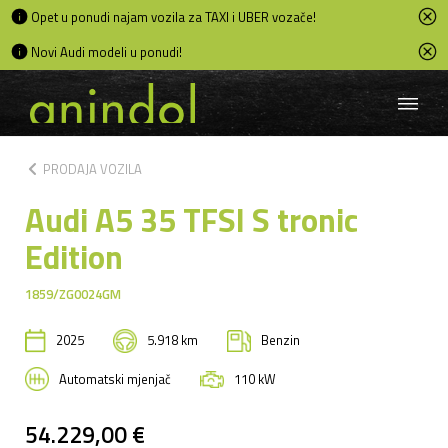
Opet u ponudi najam vozila za TAXI i UBER vozače!
Novi Audi modeli u ponudi!
chevron_left
PRODAJA VOZILA
Audi A5 35 TFSI S tronic
Edition
1859/ZG0024GM
2025
5.918 km
Benzin
Automatski mjenjač
110 kW
54.229,00 €