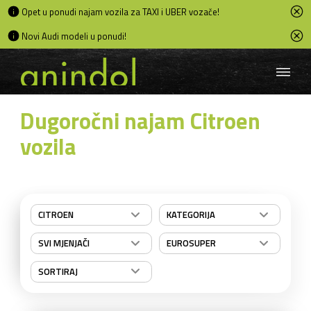
Opet u ponudi najam vozila za TAXI i UBER vozače!
Novi Audi modeli u ponudi!
Dugoročni najam Citroen
vozila
CITROEN
KATEGORIJA
SVI MJENJAČI
EUROSUPER
SORTIRAJ