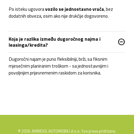
Po isteku ugovora
vozilo se jednostavno vraća
, bez
dodatnih obveza, osim ako nije drukčije dogovoreno.
Koja je razlika između dugoročnog najma i
do_not_disturb_on
leasinga/kredita?
Dugoročni najam je puno fleksibilniji, brži, sa fiksnim
mjesečnim planiranim troškom - sa jednostavnijim i
povoljnijim prijevremenim raskidom za korisnika.
© 2026. ANINDOL AUTOMOBILI d.o.o. Sva prava pridržana.