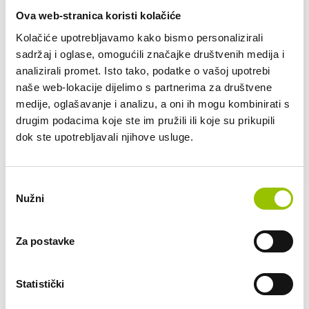
Dostupno vozila: 1
Ova web-stranica koristi kolačiće
Kolačiće upotrebljavamo kako bismo personalizirali
CITROEN C3 AIRCROSS New
sadržaj i oglase, omogućili značajke društvenih medija i
Citroen C3 Aircross je pristupačan izbor za moderan izgled i
analizirali promet. Isto tako, podatke o vašoj upotrebi
povišenu poziciju sjedenja
naše web-lokacije dijelimo s partnerima za društvene
medije, oglašavanje i analizu, a oni ih mogu kombinirati s
RUČNI MJENJAČ
EUROSUPER
drugim podacima koje ste im pružili ili koje su prikupili
dok ste upotrebljavali njihove usluge.
328,00 € /mj
VEĆ OD:
Odabir
Nužni
pristanka
add_circle
Za postavke
Što znači dugoročni najam vozila?
add_circle
Tko može biti korisnik dugoročnog najma?
Statistički