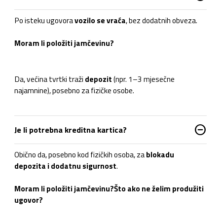
Po isteku ugovora
vozilo se vraća
, bez dodatnih obveza.
Moram li položiti jamčevinu?
Da, većina tvrtki traži
depozit
(npr. 1–3 mjesečne
najamnine), posebno za fizičke osobe.
do_not_disturb_on
Je li potrebna kreditna kartica?
Obično da, posebno kod fizičkih osoba, za
blokadu
depozita i dodatnu sigurnost
.
Moram li položiti jamčevinu?
Što ako ne želim produžiti
ugovor?