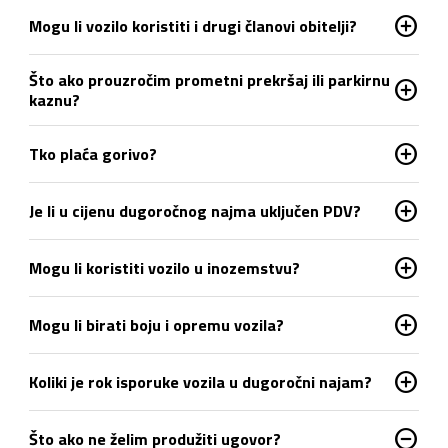
add_circle
Mogu li vozilo koristiti i drugi članovi obitelji?
Što ako prouzročim prometni prekršaj ili parkirnu
add_circle
kaznu?
add_circle
Tko plaća gorivo?
add_circle
Je li u cijenu dugoročnog najma uključen PDV?
add_circle
Mogu li koristiti vozilo u inozemstvu?
add_circle
Mogu li birati boju i opremu vozila?
add_circle
Koliki je rok isporuke vozila u dugoročni najam?
do_not_disturb_on
Što ako ne želim produžiti ugovor?