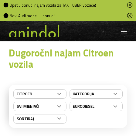
Opet u ponudi najam vozila za TAXI i UBER vozače!
Novi Audi modeli u ponudi!
Dugoročni najam Citroen
vozila
CITROEN
KATEGORIJA
SVI MJENJAČI
EURODIESEL
SORTIRAJ