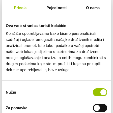
Privola
Pojedinosti
O nama
add_circle
Tko je vlasnik vozila?
Ova web-stranica koristi kolačiće
Mogu li otkupiti vozilo po isteku dugoročnog
add_circle
najma?
Kolačiće upotrebljavamo kako bismo personalizirali
sadržaj i oglase, omogućili značajke društvenih medija i
add_circle
Mogu li vozilo koristiti i drugi članovi obitelji?
analizirali promet. Isto tako, podatke o vašoj upotrebi
naše web-lokacije dijelimo s partnerima za društvene
medije, oglašavanje i analizu, a oni ih mogu kombinirati s
Što ako prouzročim prometni prekršaj ili parkirnu
add_circle
drugim podacima koje ste im pružili ili koje su prikupili
kaznu?
dok ste upotrebljavali njihove usluge.
add_circle
Tko plaća gorivo?
Odabir
add_circle
Je li u cijenu dugoročnog najma uključen PDV?
Nužni
pristanka
add_circle
Mogu li koristiti vozilo u inozemstvu?
Za postavke