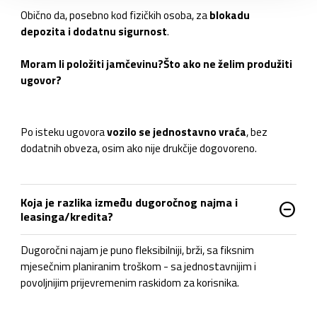
Obično da, posebno kod fizičkih osoba, za
blokadu
depozita i dodatnu sigurnost
.
Moram li položiti jamčevinu?
Što ako ne želim produžiti
ugovor?
Po isteku ugovora
vozilo se jednostavno vraća
, bez
dodatnih obveza, osim ako nije drukčije dogovoreno.
Koja je razlika između dugoročnog najma i
do_not_disturb_on
leasinga/kredita?
Dugoročni najam je puno fleksibilniji, brži, sa fiksnim
mjesečnim planiranim troškom - sa jednostavnijim i
povoljnijim prijevremenim raskidom za korisnika.