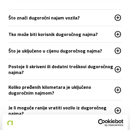
add_circle
Što znači dugoročni najam vozila?
add_circle
Tko može biti korisnik dugoročnog najma?
add_circle
Što je uključeno u cijenu dugoročnog najma?
Postoje li skriveni ili dodatni troškovi dugoročnog
add_circle
najma?
Koliko pređenih kilometara je uključeno
add_circle
dugoročnim najmom?
Je li moguće ranije vratiti vozilo iz dugoročnog
add_circle
najma?
add_circle
Što ako se auto pokvari tijekom uporabe?