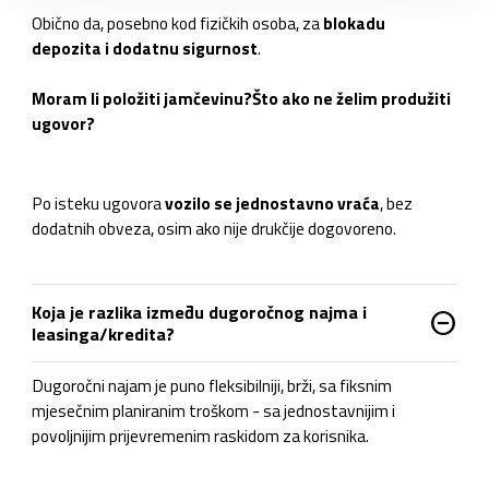
Obično da, posebno kod fizičkih osoba, za
blokadu
depozita i dodatnu sigurnost
.
Moram li položiti jamčevinu?
Što ako ne želim produžiti
ugovor?
Po isteku ugovora
vozilo se jednostavno vraća
, bez
dodatnih obveza, osim ako nije drukčije dogovoreno.
Koja je razlika između dugoročnog najma i
do_not_disturb_on
leasinga/kredita?
Dugoročni najam je puno fleksibilniji, brži, sa fiksnim
mjesečnim planiranim troškom - sa jednostavnijim i
povoljnijim prijevremenim raskidom za korisnika.