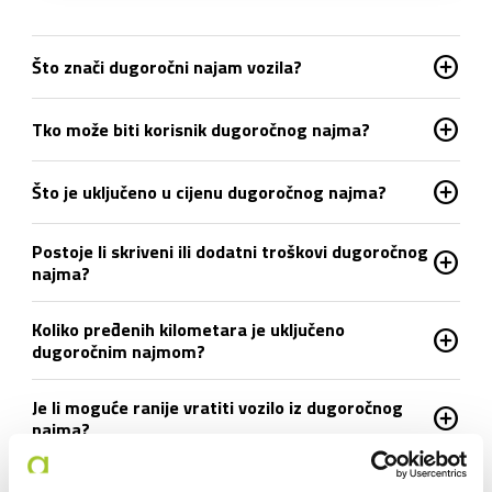
add_circle
Što znači dugoročni najam vozila?
add_circle
Tko može biti korisnik dugoročnog najma?
add_circle
Što je uključeno u cijenu dugoročnog najma?
Postoje li skriveni ili dodatni troškovi dugoročnog
add_circle
najma?
Koliko pređenih kilometara je uključeno
add_circle
dugoročnim najmom?
Je li moguće ranije vratiti vozilo iz dugoročnog
add_circle
najma?
add_circle
Što ako se auto pokvari tijekom uporabe?