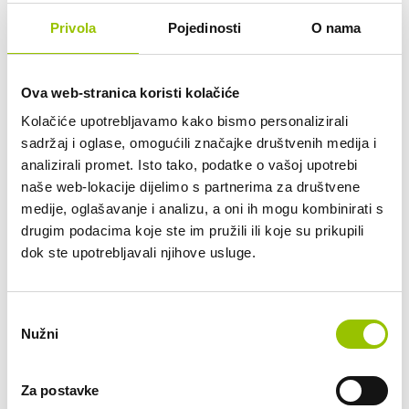
Privola
Pojedinosti
O nama
add_circle
Tko je vlasnik vozila?
Ova web-stranica koristi kolačiće
Mogu li otkupiti vozilo po isteku dugoročnog
add_circle
najma?
Kolačiće upotrebljavamo kako bismo personalizirali
sadržaj i oglase, omogućili značajke društvenih medija i
add_circle
Mogu li vozilo koristiti i drugi članovi obitelji?
analizirali promet. Isto tako, podatke o vašoj upotrebi
naše web-lokacije dijelimo s partnerima za društvene
medije, oglašavanje i analizu, a oni ih mogu kombinirati s
Što ako prouzročim prometni prekršaj ili parkirnu
add_circle
drugim podacima koje ste im pružili ili koje su prikupili
kaznu?
dok ste upotrebljavali njihove usluge.
add_circle
Tko plaća gorivo?
Odabir
add_circle
Je li u cijenu dugoročnog najma uključen PDV?
Nužni
pristanka
add_circle
Mogu li koristiti vozilo u inozemstvu?
Za postavke