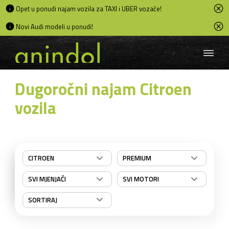
Opet u ponudi najam vozila za TAXI i UBER vozače!
Novi Audi modeli u ponudi!
Dugoročni najam Citroen
vozila
CITROEN
PREMIUM
SVI MJENJAČI
SVI MOTORI
SORTIRAJ