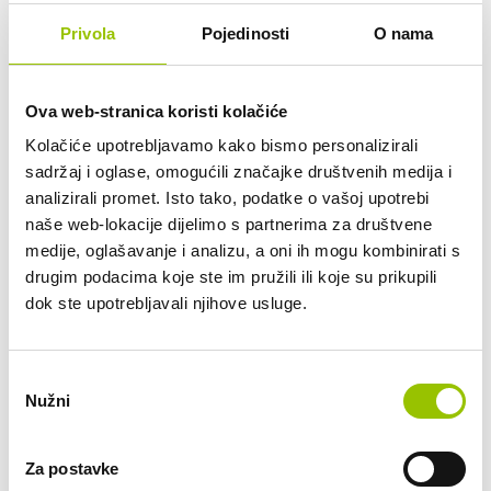
Privola
Pojedinosti
O nama
add_circle
Tko je vlasnik vozila?
Ova web-stranica koristi kolačiće
Mogu li otkupiti vozilo po isteku dugoročnog
add_circle
najma?
Kolačiće upotrebljavamo kako bismo personalizirali
sadržaj i oglase, omogućili značajke društvenih medija i
add_circle
Mogu li vozilo koristiti i drugi članovi obitelji?
analizirali promet. Isto tako, podatke o vašoj upotrebi
naše web-lokacije dijelimo s partnerima za društvene
medije, oglašavanje i analizu, a oni ih mogu kombinirati s
Što ako prouzročim prometni prekršaj ili parkirnu
add_circle
drugim podacima koje ste im pružili ili koje su prikupili
kaznu?
dok ste upotrebljavali njihove usluge.
add_circle
Tko plaća gorivo?
Odabir
add_circle
Je li u cijenu dugoročnog najma uključen PDV?
Nužni
pristanka
add_circle
Mogu li koristiti vozilo u inozemstvu?
Za postavke