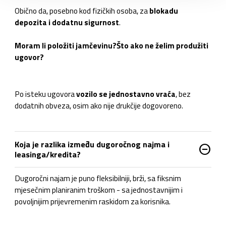
Obično da, posebno kod fizičkih osoba, za
blokadu
depozita i dodatnu sigurnost
.
Moram li položiti jamčevinu?
Što ako ne želim produžiti
ugovor?
Po isteku ugovora
vozilo se jednostavno vraća
, bez
dodatnih obveza, osim ako nije drukčije dogovoreno.
Koja je razlika između dugoročnog najma i
do_not_disturb_on
leasinga/kredita?
Dugoročni najam je puno fleksibilniji, brži, sa fiksnim
mjesečnim planiranim troškom - sa jednostavnijim i
povoljnijim prijevremenim raskidom za korisnika.