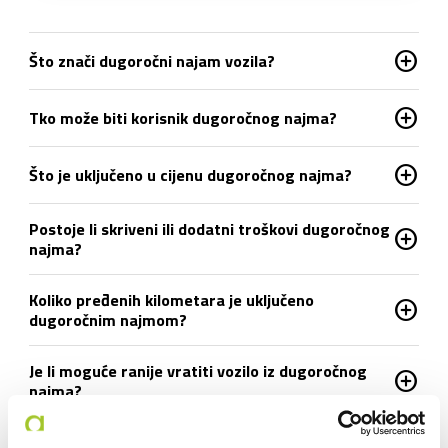
add_circle
Što znači dugoročni najam vozila?
add_circle
Tko može biti korisnik dugoročnog najma?
add_circle
Što je uključeno u cijenu dugoročnog najma?
Postoje li skriveni ili dodatni troškovi dugoročnog
add_circle
najma?
Koliko pređenih kilometara je uključeno
add_circle
dugoročnim najmom?
Je li moguće ranije vratiti vozilo iz dugoročnog
add_circle
najma?
add_circle
Što ako se auto pokvari tijekom uporabe?