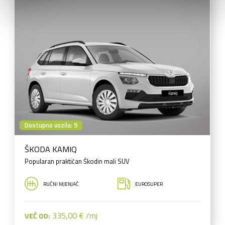
Dostupno vozila: 9
ŠKODA KAMIQ
Popularan praktičan Škodin mali SUV
RUČNI MJENJAČ
EUROSUPER
335,00 € /mj
VEĆ OD: