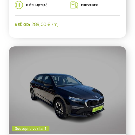
RUČNI MJENJAČ
EUROSUPER
289,00 € /mj
VEĆ OD:
Dostupno vozila: 1