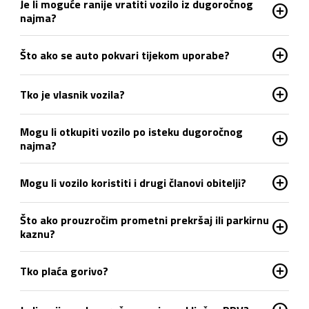
Je li moguće ranije vratiti vozilo iz dugoročnog
add_circle
najma?
add_circle
Što ako se auto pokvari tijekom uporabe?
add_circle
Tko je vlasnik vozila?
Mogu li otkupiti vozilo po isteku dugoročnog
add_circle
najma?
add_circle
Mogu li vozilo koristiti i drugi članovi obitelji?
Što ako prouzročim prometni prekršaj ili parkirnu
add_circle
kaznu?
add_circle
Tko plaća gorivo?