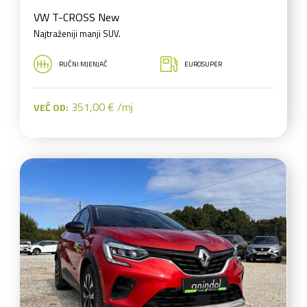
VW T-CROSS New
Najtraženiji manji SUV.
RUČNI MJENJAČ
EUROSUPER
351,00 € /mj
VEĆ OD: