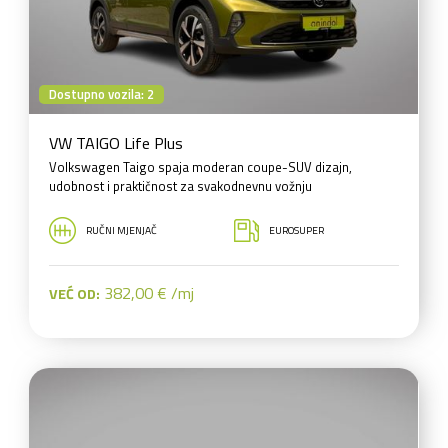
Dostupno vozila: 2
VW TAIGO Life Plus
Volkswagen Taigo spaja moderan coupe-SUV dizajn,
udobnost i praktičnost za svakodnevnu vožnju
RUČNI MJENJAČ
EUROSUPER
382,00 € /mj
VEĆ OD: