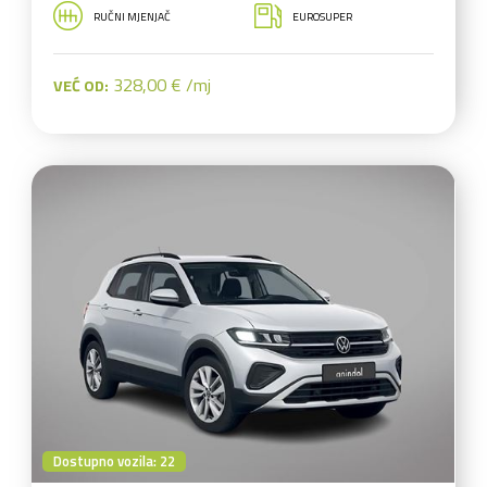
RUČNI MJENJAČ
EUROSUPER
328,00 € /mj
VEĆ OD:
Dostupno vozila: 22