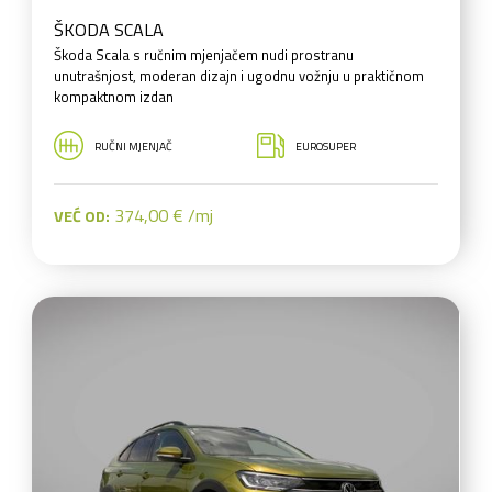
ŠKODA SCALA
Škoda Scala s ručnim mjenjačem nudi prostranu
unutrašnjost, moderan dizajn i ugodnu vožnju u praktičnom
kompaktnom izdan
RUČNI MJENJAČ
EUROSUPER
374,00 € /mj
VEĆ OD: