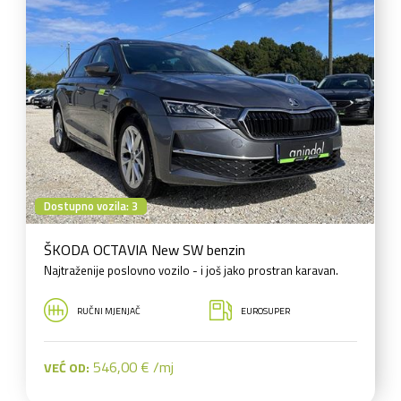
Dostupno vozila: 3
ŠKODA OCTAVIA New SW benzin
Najtraženije poslovno vozilo - i još jako prostran karavan.
RUČNI MJENJAČ
EUROSUPER
546,00 € /mj
VEĆ OD: