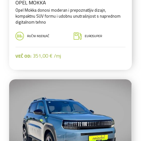
OPEL MOKKA
Opel Mokka donosi moderan i prepoznatljiv dizajn,
kompaktnu SUV formu i udobnu unutrašnjost s naprednom
digitalnom tehno
RUČNI MJENJAČ
EUROSUPER
351,00 € /mj
VEĆ OD: