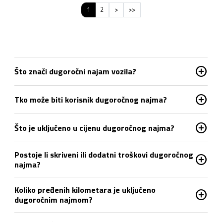
1
2
>
>>
add_circle
Što znači dugoročni najam vozila?
add_circle
Tko može biti korisnik dugoročnog najma?
add_circle
Što je uključeno u cijenu dugoročnog najma?
Postoje li skriveni ili dodatni troškovi dugoročnog
add_circle
najma?
Koliko pređenih kilometara je uključeno
add_circle
dugoročnim najmom?