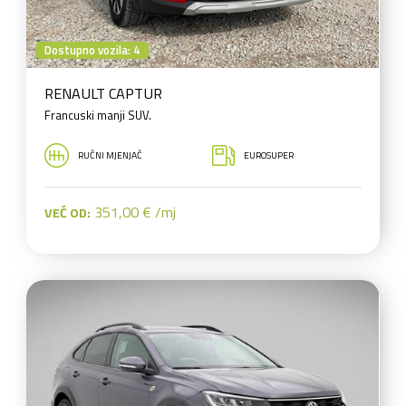
Dostupno vozila: 4
RENAULT CAPTUR
Francuski manji SUV.
RUČNI MJENJAČ
EUROSUPER
351,00 € /mj
VEĆ OD: