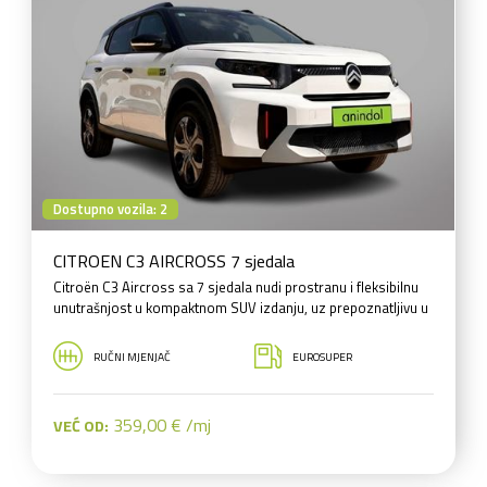
Dostupno vozila: 2
CITROEN C3 AIRCROSS 7 sjedala
Citroën C3 Aircross sa 7 sjedala nudi prostranu i fleksibilnu
unutrašnjost u kompaktnom SUV izdanju, uz prepoznatljivu u
RUČNI MJENJAČ
EUROSUPER
359,00 € /mj
VEĆ OD: