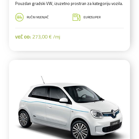
Pouzdan gradski VW, izuzetno prostran za kategoriju vozila.
RUČNI MJENJAČ
EUROSUPER
273,00 € /mj
VEĆ OD: