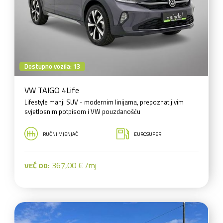
Dostupno vozila: 13
VW TAIGO 4Life
Lifestyle manji SUV - modernim linijama, prepoznatljivim
svjetlosnim potpisom i VW pouzdanošću
RUČNI MJENJAČ
EUROSUPER
367,00 € /mj
VEĆ OD: