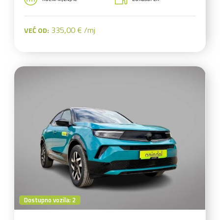
335,00 € /mj
VEĆ OD:
Dostupno vozila: 2