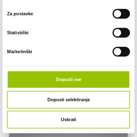
Za postavke
Statistički
Dostupno vozila: 1
Marketinški
CITROEN C3 AIRCROSS New
Citroen C3 Aircross je pristupačan izbor za moderan izgled i
povišenu poziciju sjedenja
Dopusti sve
RUČNI MJENJAČ
EUROSUPER
Dopusti selektiranje
328,00 € /mj
VEĆ OD:
Uskrati