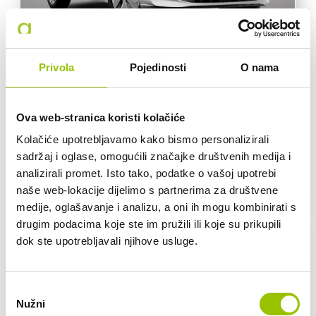
Dostupno vozila: 6
Privola
Pojedinosti
O nama
VW GOLF 8 New
Golf je lider svoje klase, nudi kvalitetu, vrhunsku udobnost i
pouzdane performanse koje zadovoljavaju već 50 godina
Ova web-stranica koristi kolačiće
RUČNI MJENJAČ
EUROSUPER
Kolačiće upotrebljavamo kako bismo personalizirali
sadržaj i oglase, omogućili značajke društvenih medija i
analizirali promet. Isto tako, podatke o vašoj upotrebi
429,00 € /mj
VEĆ OD:
naše web-lokacije dijelimo s partnerima za društvene
medije, oglašavanje i analizu, a oni ih mogu kombinirati s
drugim podacima koje ste im pružili ili koje su prikupili
dok ste upotrebljavali njihove usluge.
Odabir
Nužni
pristanka