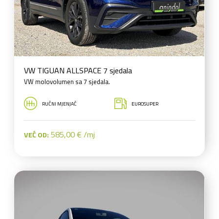
VW TIGUAN ALLSPACE 7 sjedala
VW molovolumen sa 7 sjedala.
RUČNI MJENJAČ
EUROSUPER
585,00 € /mj
VEĆ OD: