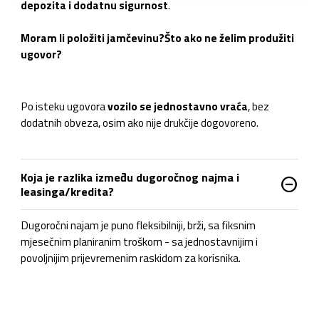
depozita i dodatnu sigurnost
.
Moram li položiti jamčevinu?
Što ako ne želim produžiti
ugovor?
Po isteku ugovora
vozilo se jednostavno vraća
, bez
dodatnih obveza, osim ako nije drukčije dogovoreno.
Koja je razlika između dugoročnog najma i
do_not_disturb_on
leasinga/kredita?
Dugoročni najam je puno fleksibilniji, brži, sa fiksnim
mjesečnim planiranim troškom - sa jednostavnijim i
povoljnijim prijevremenim raskidom za korisnika.