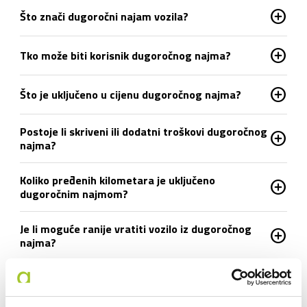
add_circle
Što znači dugoročni najam vozila?
add_circle
Tko može biti korisnik dugoročnog najma?
add_circle
Što je uključeno u cijenu dugoročnog najma?
Postoje li skriveni ili dodatni troškovi dugoročnog
add_circle
najma?
Koliko pređenih kilometara je uključeno
add_circle
dugoročnim najmom?
Je li moguće ranije vratiti vozilo iz dugoročnog
add_circle
najma?
add_circle
Što ako se auto pokvari tijekom uporabe?