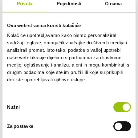
add_circle
Privola
Pojedinosti
O nama
Tko je vlasnik vozila?
Mogu li otkupiti vozilo po isteku dugoročnog
add_circle
Ova web-stranica koristi kolačiće
najma?
Kolačiće upotrebljavamo kako bismo personalizirali
add_circle
sadržaj i oglase, omogućili značajke društvenih medija i
Mogu li vozilo koristiti i drugi članovi obitelji?
analizirali promet. Isto tako, podatke o vašoj upotrebi
naše web-lokacije dijelimo s partnerima za društvene
Što ako prouzročim prometni prekršaj ili parkirnu
add_circle
medije, oglašavanje i analizu, a oni ih mogu kombinirati s
kaznu?
drugim podacima koje ste im pružili ili koje su prikupili
dok ste upotrebljavali njihove usluge.
add_circle
Tko plaća gorivo?
add_circle
Je li u cijenu dugoročnog najma uključen PDV?
Odabir
Nužni
pristanka
add_circle
Mogu li koristiti vozilo u inozemstvu?
Za postavke
add_circle
Mogu li birati boju i opremu vozila?