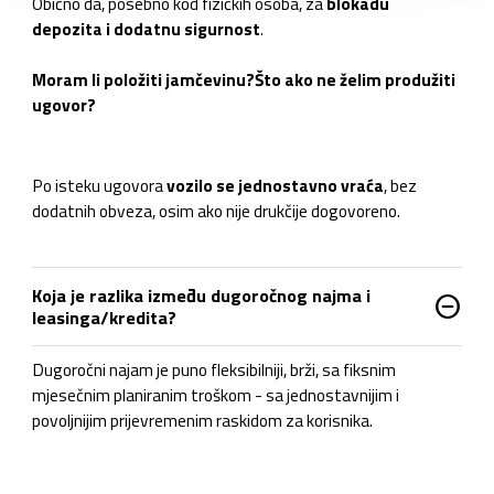
Obično da, posebno kod fizičkih osoba, za
blokadu
depozita i dodatnu sigurnost
.
Moram li položiti jamčevinu?
Što ako ne želim produžiti
ugovor?
Po isteku ugovora
vozilo se jednostavno vraća
, bez
dodatnih obveza, osim ako nije drukčije dogovoreno.
Koja je razlika između dugoročnog najma i
do_not_disturb_on
leasinga/kredita?
Dugoročni najam je puno fleksibilniji, brži, sa fiksnim
mjesečnim planiranim troškom - sa jednostavnijim i
povoljnijim prijevremenim raskidom za korisnika.