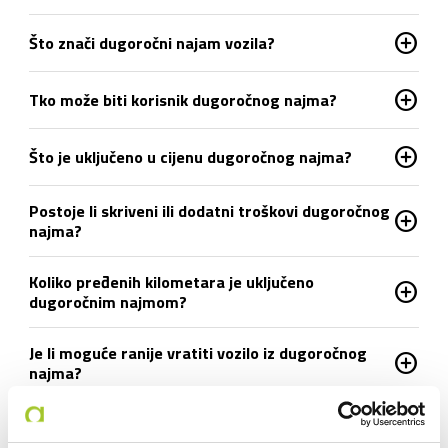
add_circle
Što znači dugoročni najam vozila?
add_circle
Tko može biti korisnik dugoročnog najma?
add_circle
Što je uključeno u cijenu dugoročnog najma?
Postoje li skriveni ili dodatni troškovi dugoročnog
add_circle
najma?
Koliko pređenih kilometara je uključeno
add_circle
dugoročnim najmom?
Je li moguće ranije vratiti vozilo iz dugoročnog
add_circle
najma?
add_circle
Što ako se auto pokvari tijekom uporabe?