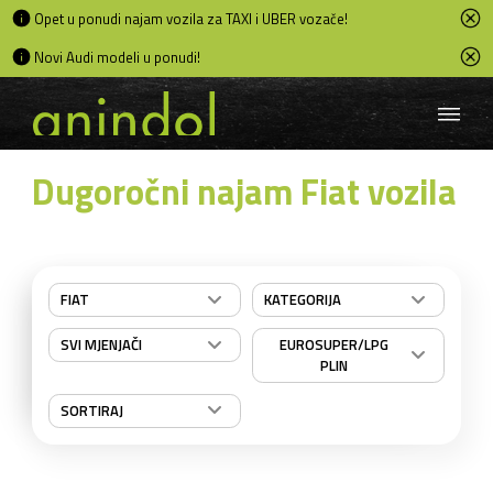
Opet u ponudi najam vozila za TAXI i UBER vozače!
Novi Audi modeli u ponudi!
Dugoročni najam Fiat vozila
FIAT
KATEGORIJA
SVI MJENJAČI
EUROSUPER/LPG
PLIN
SORTIRAJ