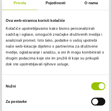
add_circle
Privola
Pojedinosti
O nama
Tko je vlasnik vozila?
Mogu li otkupiti vozilo po isteku dugoročnog
add_circle
Ova web-stranica koristi kolačiće
najma?
Kolačiće upotrebljavamo kako bismo personalizirali
add_circle
sadržaj i oglase, omogućili značajke društvenih medija i
Mogu li vozilo koristiti i drugi članovi obitelji?
analizirali promet. Isto tako, podatke o vašoj upotrebi
naše web-lokacije dijelimo s partnerima za društvene
Što ako prouzročim prometni prekršaj ili parkirnu
add_circle
medije, oglašavanje i analizu, a oni ih mogu kombinirati s
kaznu?
drugim podacima koje ste im pružili ili koje su prikupili
dok ste upotrebljavali njihove usluge.
add_circle
Tko plaća gorivo?
add_circle
Je li u cijenu dugoročnog najma uključen PDV?
Odabir
Nužni
pristanka
add_circle
Mogu li koristiti vozilo u inozemstvu?
Za postavke
add_circle
Mogu li birati boju i opremu vozila?