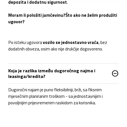
depozita i dodatnu sigurnost
.
Moram li položiti jamčevinu?
Što ako ne želim produžiti
ugovor?
Po isteku ugovora
vozilo se jednostavno vraća
, bez
dodatnih obveza, osim ako nije drukčije dogovoreno.
Koja je razlika između dugoročnog najma i
do_not_disturb_on
leasinga/kredita?
Dugoročni najam je puno fleksibilniji, brži, sa fiksnim
mjesečnim planiranim troškom - sa jednostavnijim i
povoljnijim prijevremenim raskidom za korisnika.