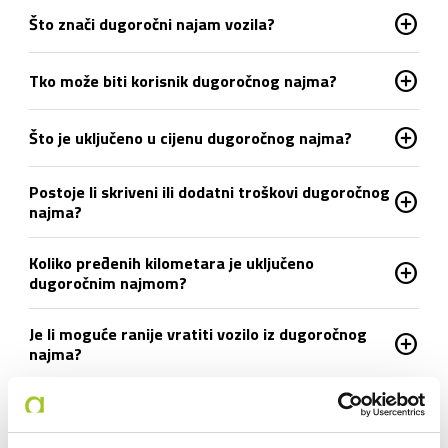
add_circle
Što znači dugoročni najam vozila?
add_circle
Tko može biti korisnik dugoročnog najma?
add_circle
Što je uključeno u cijenu dugoročnog najma?
Postoje li skriveni ili dodatni troškovi dugoročnog
add_circle
najma?
Koliko pređenih kilometara je uključeno
add_circle
dugoročnim najmom?
Je li moguće ranije vratiti vozilo iz dugoročnog
add_circle
najma?
add_circle
Što ako se auto pokvari tijekom uporabe?