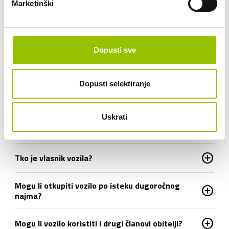
Marketinški
Postoje li skriveni ili dodatni troškovi dugoročnog
add_circle
najma?
Dopusti sve
Koliko pređenih kilometara je uključeno
add_circle
dugoročnim najmom?
Dopusti selektiranje
Je li moguće ranije vratiti vozilo iz dugoročnog
add_circle
najma?
Uskrati
add_circle
Što ako se auto pokvari tijekom uporabe?
add_circle
Tko je vlasnik vozila?
Mogu li otkupiti vozilo po isteku dugoročnog
add_circle
najma?
add_circle
Mogu li vozilo koristiti i drugi članovi obitelji?