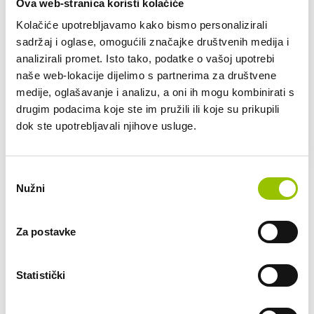
Dostupno vozila: 2
Ova web-stranica koristi kolačiće
Kolačiće upotrebljavamo kako bismo personalizirali
FIAT 500
sadržaj i oglase, omogućili značajke društvenih medija i
Talijanski gradski šminker.
analizirali promet. Isto tako, podatke o vašoj upotrebi
naše web-lokacije dijelimo s partnerima za društvene
RUČNI MJENJAČ
EUROSUPER
medije, oglašavanje i analizu, a oni ih mogu kombinirati s
drugim podacima koje ste im pružili ili koje su prikupili
dok ste upotrebljavali njihove usluge.
273,00 € /mj
VEĆ OD:
Odabir
Nužni
pristanka
add_circle
Što znači dugoročni najam vozila?
Za postavke
add_circle
Tko može biti korisnik dugoročnog najma?
Statistički
add_circle
Što je uključeno u cijenu dugoročnog najma?