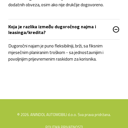
dodatnih obveza, osim ako nije drukčije dogovoreno.
Koja je razlika između dugoročnog najma i
do_not_disturb_on
leasinga/kredita?
Dugoročni najam je puno fleksibilniji, brži, sa fiksnim
mjesečnim planiranim troškom - sa jednostavnijim i
povoljnijim prijevremenim raskidom za korisnika.
© 2026. ANINDOL AUTOMOBILI d.o.o. Sva prava pridržana.
POLITIKA PRIVATNOSTI