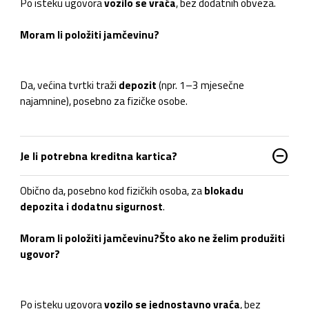
Po isteku ugovora
vozilo se vraća
, bez dodatnih obveza.
Moram li položiti jamčevinu?
Da, većina tvrtki traži
depozit
(npr. 1–3 mjesečne
najamnine), posebno za fizičke osobe.
do_not_disturb_on
Je li potrebna kreditna kartica?
Obično da, posebno kod fizičkih osoba, za
blokadu
depozita i dodatnu sigurnost
.
Moram li položiti jamčevinu?
Što ako ne želim produžiti
ugovor?
Po isteku ugovora
vozilo se jednostavno vraća
, bez