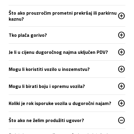
Što ako prouzročim prometni prekršaj ili parkirnu
add_circle
kaznu?
add_circle
Tko plaća gorivo?
add_circle
Je li u cijenu dugoročnog najma uključen PDV?
add_circle
Mogu li koristiti vozilo u inozemstvu?
add_circle
Mogu li birati boju i opremu vozila?
add_circle
Koliki je rok isporuke vozila u dugoročni najam?
do_not_disturb_on
Što ako ne želim produžiti ugovor?