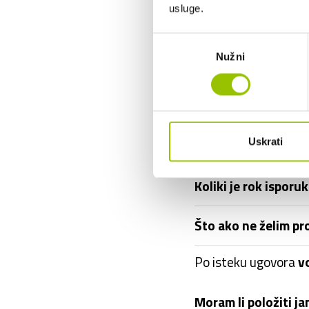
usluge.
Tko plaća gorivo?
Odabir
Nužni
pristanka
Je li u cijenu dugo
Mogu li koristiti v
Uskrati
Mogu li birati boju 
Koliki je rok isporu
Što ako ne želim pr
Po isteku ugovora
v
Moram li položiti j