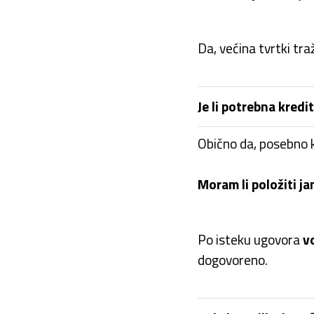
Da, većina tvrtki tra
Je li potrebna kredi
Obično da, posebno k
Moram li položiti j
Po isteku ugovora
v
dogovoreno.