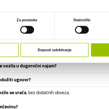
Za postavke
Statistički
ročnog najma uključen PDV?
ozilo u inozemstvu?
Dopusti selektiranje
i opremu vozila?
ke vozila u dugoročni najam?
odužiti ugovor?
ozilo se vraća
, bez dodatnih obveza.
amčevinu?