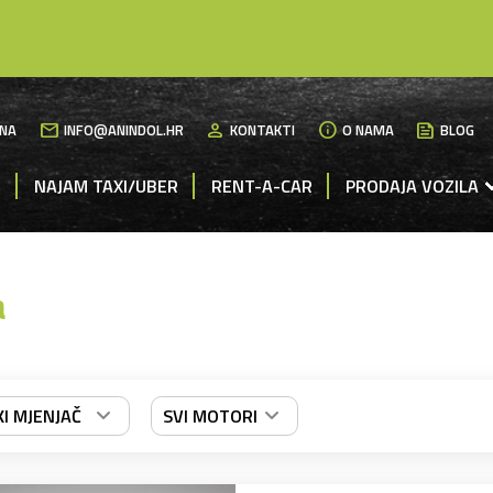
mail
person
info
News
NA
INFO@ANINDOL.HR
KONTAKTI
O NAMA
BLOG
M
NAJAM TAXI/UBER
RENT-A-CAR
PRODAJA VOZILA
a
I MJENJAČ
SVI MOTORI