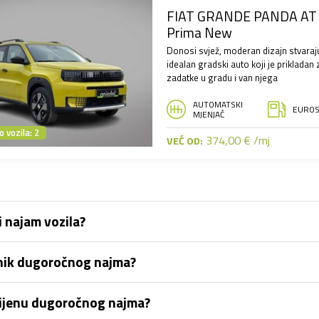
FIAT GRANDE PANDA AT La
Prima New
Donosi svjež, moderan dizajn stvaraj
idealan gradski auto koji je prikladan 
zadatke u gradu i van njega
AUTOMATSKI
EURO
MJENJAČ
 vozila: 2
374,00 € /mj
VEĆ OD:
 najam vozila?
snik dugoročnog najma?
 cijenu dugoročnog najma?