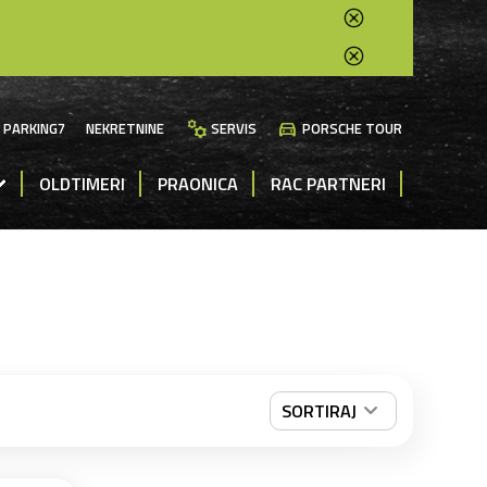
manufacturing
directions_car
PARKING7
NEKRETNINE
SERVIS
PORSCHE TOUR
OLDTIMERI
PRAONICA
RAC PARTNERI
SORTIRAJ