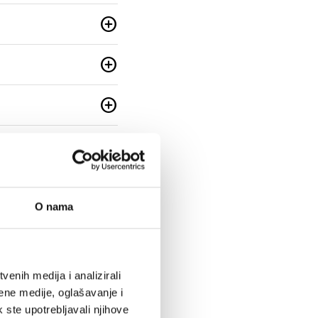
add_circle
add_circle
add_circle
add_circle
add_circle
O nama
add_circle
add_circle
enih medija i analizirali
ene medije, oglašavanje i
add_circle
k ste upotrebljavali njihove