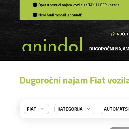
Opet u ponudi najam vozila za TAXI i UBER vozače!
Novi Audi modeli u ponudi!
home
POČET
DUGOROČNI NAJA
Dugoročni najam Fiat vozil
FIAT
KATEGORIJA
AUTOMATSK