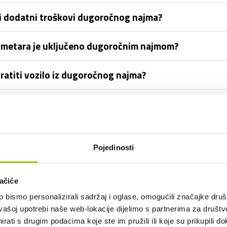
 ili dodatni troškovi dugoročnog najma?
lometara je uključeno dugoročnim najmom?
vratiti vozilo iz dugoročnog najma?
vari tijekom uporabe?
a?
Pojedinosti
zilo po isteku dugoročnog najma?
ačiće
iti i drugi članovi obitelji?
bismo personalizirali sadržaj i oglase, omogućili značajke društv
vašoj upotrebi naše web-lokacije dijelimo s partnerima za društv
prometni prekršaj ili parkirnu kaznu?
rati s drugim podacima koje ste im pružili ili koje su prikupili do