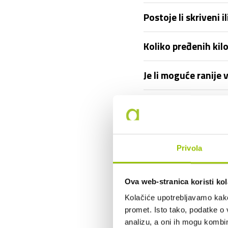
Postoje li skriveni
Koliko pređenih ki
Je li moguće ranije 
Što ako se auto pok
Tko je vlasnik vozil
Privola
Mogu li otkupiti vo
Ova web-stranica koristi kol
Mogu li vozilo korist
Kolačiće upotrebljavamo kako 
promet. Isto tako, podatke o 
Što ako prouzročim 
analizu, a oni ih mogu kombini