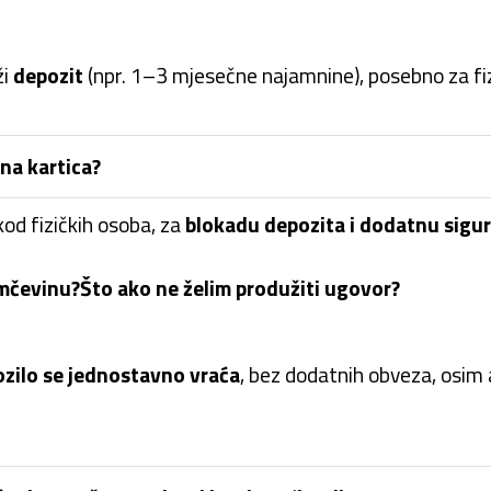
ži
depozit
(npr. 1–3 mjesečne najamnine), posebno za fi
tna kartica?
od fizičkih osoba, za
blokadu depozita i dodatnu sigu
amčevinu?
Što ako ne želim produžiti ugovor?
ozilo se jednostavno vraća
, bez dodatnih obveza, osim a