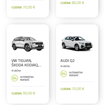
80,00 €
CIJENA
70,00 €
CIJENA
VW TIGUAN,
AUDI Q2
ŠKODA KODIAQ,
ili slično
VW TAYRON 7
ili slično
AUTOMATSKI
SJEDALA ili slično
MJENJAČ
AUTOMATSKI
MJENJAČ
70,00 €
CIJENA
90,00 €
CIJENA