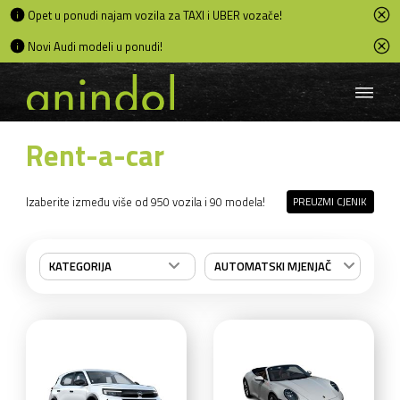
Opet u ponudi najam vozila za TAXI i UBER vozače!
Novi Audi modeli u ponudi!
Rent-a-car
Izaberite između više od 950 vozila i 90 modela!
PREUZMI CJENIK
KATEGORIJA
AUTOMATSKI MJENJAČ