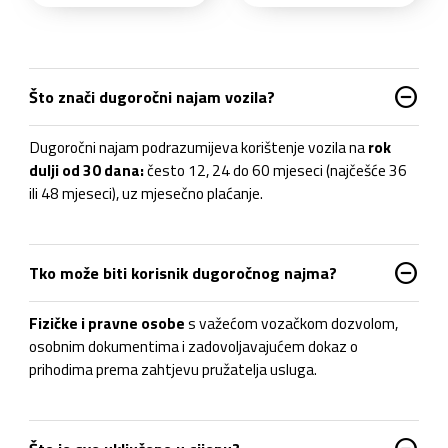
do_not_disturb_on
Što znači dugoročni najam vozila?
Dugoročni najam podrazumijeva korištenje vozila na
rok
dulji od 30 dana
:
često 12, 24 do 60 mjeseci (najčešće 36
ili 48 mjeseci), uz mjesečno plaćanje.
do_not_disturb_on
Tko može biti korisnik dugoročnog najma?
Fizičke i pravne osobe
s važećom vozačkom dozvolom,
osobnim dokumentima i zadovoljavajućem dokaz o
prihodima prema zahtjevu pružatelja usluga.