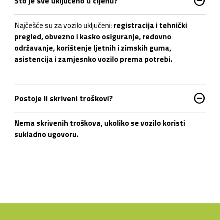
do_not_disturb_on
Što je sve uključeno u cijenu?
Najčešće su za vozilo uključeni:
registracija i tehnički
pregled, obvezno i kasko osiguranje, redovno
održavanje, korištenje ljetnih i zimskih guma,
asistencija i zamjesnko vozilo prema potrebi
.
do_not_disturb_on
Postoje li skriveni troškovi?
N
ema skrivenih troškova
, ukoliko se vozilo koristi
sukladno ugovoru.