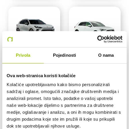
CUPRA TERRAMAR
AUDI Q3
Privola
Pojedinosti
O nama
ili slično
ili slično
AUTOMATSKI
AUTOMATSKI
MJENJAČ
MJENJAČ
Ova web-stranica koristi kolačiće
80,00 €
80,00 €
Kolačiće upotrebljavamo kako bismo personalizirali
CIJENA
CIJENA
sadržaj i oglase, omogućili značajke društvenih medija i
analizirali promet. Isto tako, podatke o vašoj upotrebi
naše web-lokacije dijelimo s partnerima za društvene
medije, oglašavanje i analizu, a oni ih mogu kombinirati s
drugim podacima koje ste im pružili ili koje su prikupili
dok ste upotrebljavali njihove usluge.