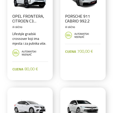
OPEL FRONTERA,
PORSCHE 911
CITROEN C3
CABRIO 992.2
AIRCROSS (7
ili slično
ili slično
sjedala) ili slično
Lifestyle gradski
AUTOMATSKI
MJENJAČ
crossover koji ima
mjesta i za putnika više.
700,00 €
CIJENA
AUTOMATSKI
MJENJAČ
80,00 €
CIJENA