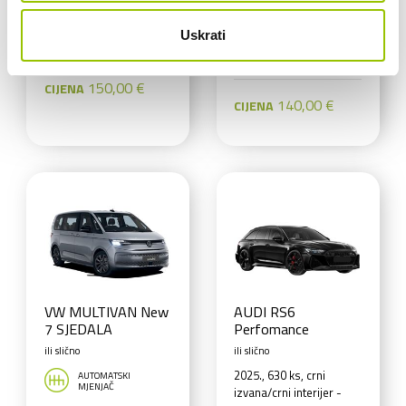
ili slično
ili slično
AUTOMATSKI
Uskrati
MJENJAČ
AUTOMATSKI
MJENJAČ
150,00 €
CIJENA
140,00 €
CIJENA
VW MULTIVAN New
AUDI RS6
7 SJEDALA
Perfomance
ili slično
ili slično
2025., 630 ks, crni
AUTOMATSKI
MJENJAČ
izvana/crni interijer -