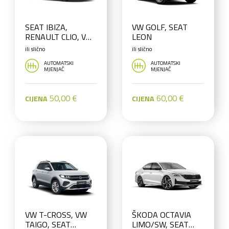
SEAT IBIZA,
VW GOLF, SEAT
RENAULT CLIO, VW
LEON
POLO
ili slično
ili slično
AUTOMATSKI
AUTOMATSKI
MJENJAČ
MJENJAČ
50,00 €
60,00 €
CIJENA
CIJENA
VW T-CROSS, VW
ŠKODA OCTAVIA
TAIGO, SEAT
LIMO/SW, SEAT