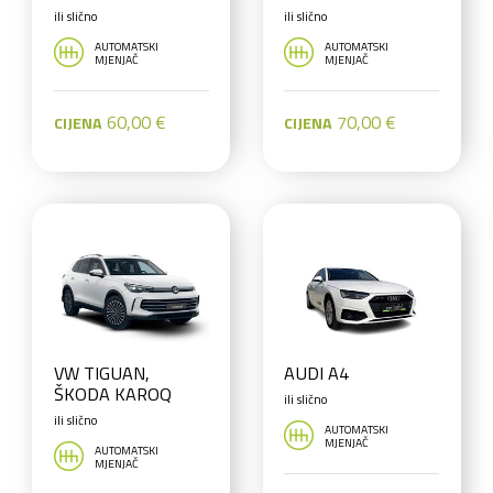
ARONA
LEON SW
ili slično
ili slično
AUTOMATSKI
AUTOMATSKI
MJENJAČ
MJENJAČ
60,00 €
70,00 €
CIJENA
CIJENA
VW TIGUAN,
AUDI A4
ŠKODA KAROQ
ili slično
ili slično
AUTOMATSKI
MJENJAČ
AUTOMATSKI
MJENJAČ