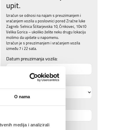
upit.
Izračun se odnosi na najam s preuzimanjem i
vraćanjem vozila u poslovnici pored Zračne luke
Zagreb: Selnica Šćitarjevska 10, Črnkovec, 10410
Velika Gorica – ukoliko želite neku drugu lokaciju
molimo da upišete u napomenu.
Izračun je s preuzimanjem i vraćanjem vozila
između 7 i 22 sata.
Datum preuzimanja vozila:
Vrijeme preuzimanja vozila:
O nama
Datum vraćanja vozila:
enih medija i analizirali
Vrijeme vraćanja vozila: