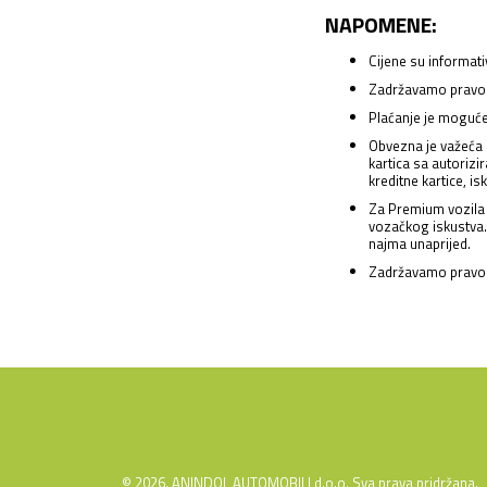
NAPOMENE:
Cijene su informat
Zadržavamo pravo 
Plaćanje je moguće
Obvezna je važeća 
kartica sa autoriz
kreditne kartice, is
Za Premium vozila 
vozačkog iskustva.
najma unaprijed.
Zadržavamo pravo 
© 2026. ANINDOL AUTOMOBILI d.o.o. Sva prava pridržana.