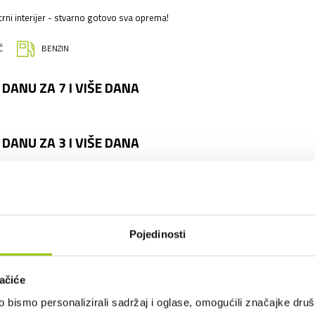
/crni interijer - stvarno gotovo sva oprema!
Č
BENZIN
 DANU ZA 7 I VIŠE DANA
 DANU ZA 3 I VIŠE DANA
ETRU NAKON PRIJEĐENIH 100 KM
Pojedinosti
ačiće
osiguranje s učešćem u šteti od 5.000,00 € EUR
bismo personalizirali sadržaj i oglase, omogućili značajke društv
osiguranja.