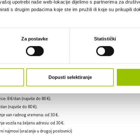
vašoj upotrebi naše web-lokacije dijelimo s partnerima za društv
rati s drugim podacima koje ste im pružili ili koje su prikupili do
u najma vozila:
 cesti
Za postavke
Statistički
zač
osiguranje
Dopusti selektiranje
an Hrvatske: 69 € jednokratno po najmu.
 uređaja: 8 €/dan (najviše do 80 €).
ce: 8 €/dan (najviše do 80 €).
dan (najviše do 80 €).
je van radnog vremena: od 30 €.
e vozila na željenu adresu: od 30 €.
i najmovi (vraćanje u drugoj poslovnici)