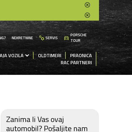
PORSCHE
manufacturing
directions_car
NG7
NEKRETNINE
SERVIS
TOUR
AJA VOZILA
OLDTIMERI
PRAONICA
RAC PARTNERI
Zanima li Vas ovaj
automobil? Pošaljite nam