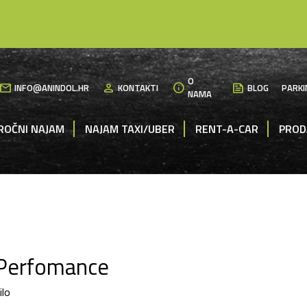
O
mail
person
info
News
INFO@ANINDOL.HR
KONTAKTI
BLOG
PARKI
NAMA
ROČNI NAJAM
NAJAM TAXI/UBER
RENT-A-CAR
PROD
Perfomance
ilo