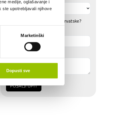
ene medije, oglašavanje i
k ste upotrebljavali njihove
Da li se vozilo koristi van Hrvatske?
Datum rođenja vozača:
Marketinški
Napomena
Dopusti sve
POŠALJI UPIT