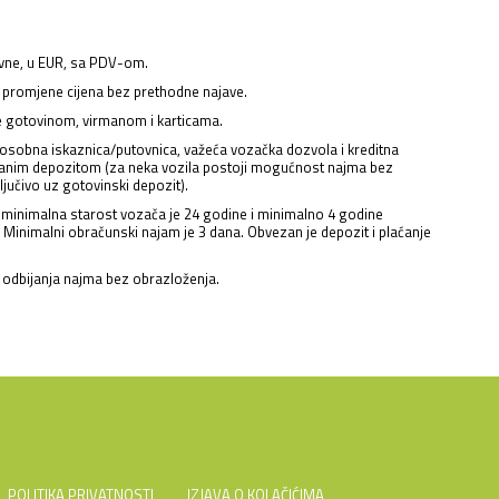
ivne, u EUR, sa PDV-om.
promjene cijena bez prethodne najave.
 gotovinom, virmanom i karticama.
osobna iskaznica/putovnica, važeća vozačka dozvola i kreditna
iranim depozitom (za neka vozila postoji mogućnost najma bez
ključivo uz gotovinski depozit).
minimalna starost vozača je 24 godine i minimalno 4 godine
 Minimalni obračunski najam je 3 dana. Obvezan je depozit i plaćanje
odbijanja najma bez obrazloženja.
POLITIKA PRIVATNOSTI
IZJAVA O KOLAČIĆIMA