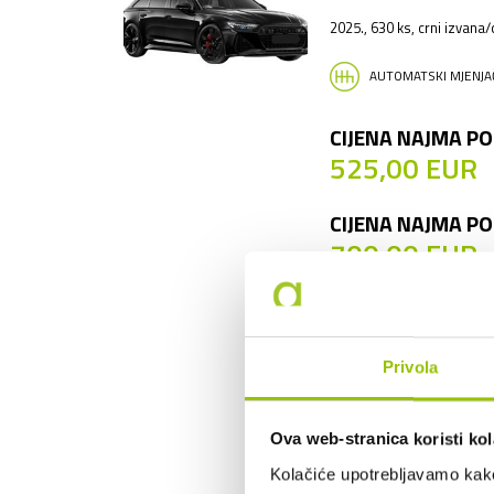
2025., 630 ks, crni izvana
AUTOMATSKI MJENJA
CIJENA NAJMA PO
525,00 EUR
CIJENA NAJMA PO
700,00 EUR
CIJENA PO KILOM
2,00 EUR
Privola
Cijena po kilometru nakon
prijeđenih 100 km
2,00 EUR
Ova web-stranica koristi kol
Osiguranje osoba i kasko 
Kolačiće upotrebljavamo kako 
Moguća je doplata punog 