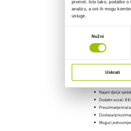
promet. Isto tako, podatke o 
analizu, a oni ih mogu kombini
Uključeno u cijen
usluge.
24/7 Asistencija na
GPS Navigacija
Odabir
Nužni
pristanka
Besplatan drugi vo
Klimatizacija
Dodatne opcije:
Osiguranje + puno 
Uskrati
Korištenje vozila v
Najam navigacijskog
Najam dječje sjedali
Dodatni vozač: 8 €/
Preuzimanje/vraćan
Dostava/preuzimanj
Mogući jednosmjern