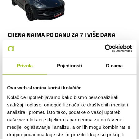
CIJENA NAJMA PO DANU ZA 7 I VIŠE DANA
320,00 EUR
CIJENA NAJMA PO DANU ZA 3 I VIŠE DANA
400,00 EUR
Privola
Pojedinosti
O nama
CIJENA PO KILOMETRU NAKON PRIJEĐENIH 100
Ova web-stranica koristi kolačiće
KM
0,50 EUR
Kolačiće upotrebljavamo kako bismo personalizirali
sadržaj i oglase, omogućili značajke društvenih medija i
analizirali promet. Isto tako, podatke o vašoj upotrebi
Cijena po kilometru nakon
prijeđenih 100 km
naše web-lokacije dijelimo s partnerima za društvene
0,50 EUR
medije, oglašavanje i analizu, a oni ih mogu kombinirati s
drugim podacima koje ste im pružili ili koje su prikupili
Osiguranje osoba i kasko osiguranje s učešćem u šteti od 5.000,00 €