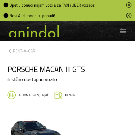
Opet u ponudi najam vozila za TAXI i UBER vozače!
Novi Audi modeli u ponudi!
chevron_left
RENT-A-CAR
PORSCHE MACAN III GTS
ili slično dostupno vozilo
AUTOMATSKI MJENJAČ
BENZIN