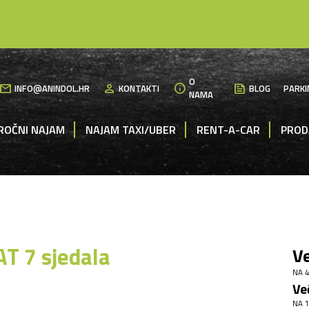
O
mail
person
info
News
INFO@ANINDOL.HR
KONTAKTI
BLOG
PARKI
NAMA
ROČNI NAJAM
NAJAM TAXI/UBER
RENT-A-CAR
PROD
T 7 sjedala
Ve
NA 4
Ve
NA 1