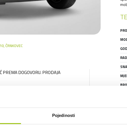
mobi
TE
PRO
MOD
 10, ČRNKOVEC
GOD
RAD
SNA
UĆ PREMA DOGOVORU. PRODAJA 
MJE
BRO
SER
GAR
IZGLED I DIMENZIJE
STA
Pojedinosti
BOJA:
CRNA
BROJ VRATA:
5