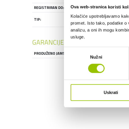
Ova web-stranica koristi kol
REGISTRIRAN DO:
22.05.2027
Kolačiće upotrebljavamo kako 
TERENSKO VOZILO
TIP:
- SUV
promet. Isto tako, podatke o 
analizu, a oni ih mogu kombini
usluge.
GARANCIJE
Odabir
PRODUŽENO JAMSTVO:
DA
Nužni
pristanka
Uskrati