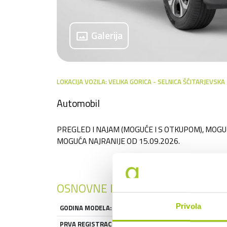
panorama
Galerija
LOKACIJA VOZILA: VELIKA GORICA - SELNICA ŠĆITARJEVSKA
Automobil
PREGLED I NAJAM (MOGUĆE I S OTKUPOM), MOG
MOGUĆA NAJRANIJE OD 15.09.2026.
OSNOVNE INFORMACIJE
Privola
GODINA MODELA:
2026
PRVA REGISTRACIJA:
2026