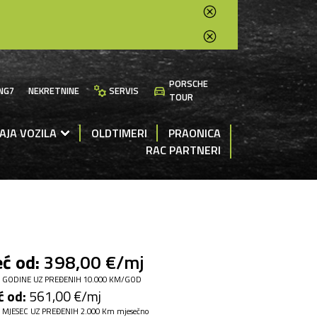
PORSCHE
manufacturing
directions_car
NG7
NEKRETNINE
SERVIS
TOUR
AJA VOZILA
OLDTIMERI
PRAONICA
RAC PARTNERI
ć od:
398,00 €/mj
 GODINE UZ PREĐENIH 10.000 KM/GOD
ć od:
561,00 €/mj
 MJESEC UZ PREĐENIH 2.000 Km mjesečno