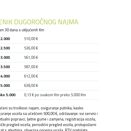
JENIK DUGOROČNOG NAJMA
m 30 dana s uključenih Km
 2.000
510,00 €
 2.500
536,00 €
 3.000
561,00 €
 3.500
587,00 €
 4.000
612,00 €
 5.000
638,00 €
eko 5.000
0,13 € po svakom Km preko 5.000 Km
učeni su troškovi: najam, osiguranje putnika, kasko
uranje vozila sa učešćem 500,00 €, održavanje: svi servisi i
tualni popravci, ljetne gume i zamjena, registracija vozila,
ički pregled vozila, periodični pregled vozila, protupožarni
at s atestima, obvezna oprema vozila, RTV pretplata,