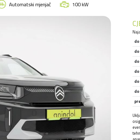
Automatski mjenjač
100 kW
C
Naja
do
do
do
do
do
do
pr
Uklj
osig
even
tehn
apar