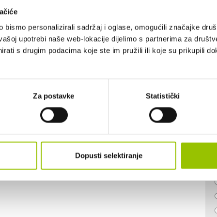
ačiće
BROJ SJEDALA:
7
bismo personalizirali sadržaj i oglase, omogućili značajke društv
vašoj upotrebi naše web-lokacije dijelimo s partnerima za društv
rati s drugim podacima koje ste im pružili ili koje su prikupili do
Za postavke
Statistički
Dopusti selektiranje