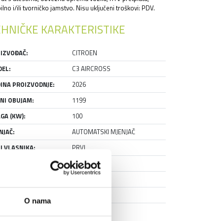
lno i/ili tvorničko jamstvo. Nisu uključeni troškovi: PDV.
HNIČKE KARAKTERISTIKE
IZVOĐAČ:
CITROEN
EL:
C3 AIRCROSS
INA PROIZVODNJE:
2026
NI OBUJAM:
1199
GA (KW):
100
NJAČ:
AUTOMATSKI MJENJAČ
J VLASNIKA:
PRVI
VISNA KNJIŽICA:
DA
AŽIRAN:
DA
NJE:
RABLJENO
O nama