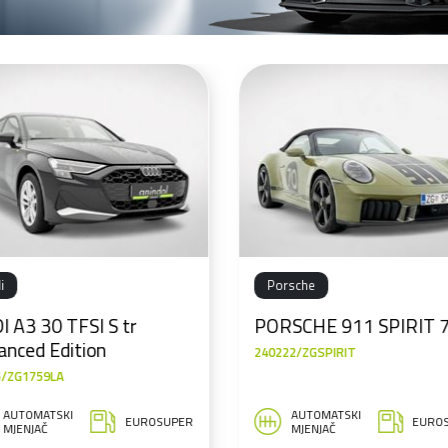
Porsche
Audi
ORSCHE 911 SPIRIT 70
Audi A5 35 TFSI S tro
Edition
0222/ZGSPIRIT
1859/ZG0024GM
AUTOMATSKI
AUTOMATSKI
EUROSUPER
EU
MJENJAČ
MJENJAČ