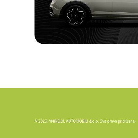
© 2026. ANINDOL AUTOMOBILI d.o.o. Sva prava pridržana.