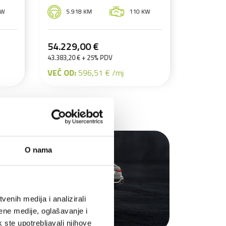
0 KW
9.222 KM
110 KW
8
55.573,00 €
33.25
44.458,40 € + 25% PDV
26.600,0
VEĆ OD:
611,30 € /mj
VEĆ OD
O nama
enih medija i analizirali
ene medije, oglašavanje i
k ste upotrebljavali njihove