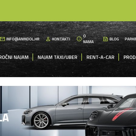
O
mail
person
info
News
INFO@ANINDOL.HR
KONTAKTI
BLOG
PARKI
NAMA
ROČNI NAJAM
NAJAM TAXI/UBER
RENT-A-CAR
PROD