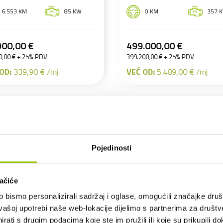
0 KM
357 KW
5.918 KM
11
99.000,00 €
54.229,00 €
9.200,00 € + 25% PDV
43.383,20 € + 25% PDV
Ć OD:
5.489,00 € /mj
VEĆ OD:
596,51 € /mj
Pojedinosti
ačiće
bismo personalizirali sadržaj i oglase, omogućili značajke društv
vašoj upotrebi naše web-lokacije dijelimo s partnerima za društv
rati s drugim podacima koje ste im pružili ili koje su prikupili do