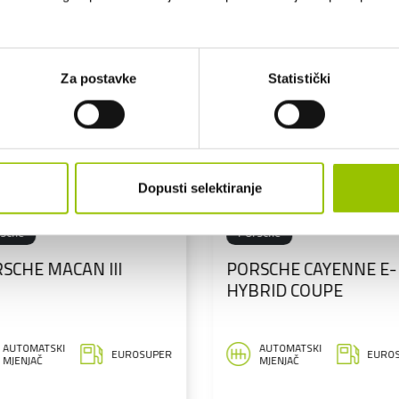
Za postavke
Statistički
Dopusti selektiranje
Porsche
Porsche
ORSCHE CAYENNE E-
PORSCHE MACAN III
YBRID COUPE
AUTOMATSKI
AUTOMATSKI
EUROSUPER
EU
MJENJAČ
MJENJAČ