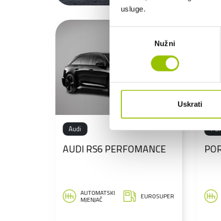
usluge.
Odabir
Nužni
pristanka
Uskrati
Porsche
OMANCE
PORSCHE MACAN III
P
H
AUTOMATSKI
EUROSUPER
EUROSUPER
MJENJAČ