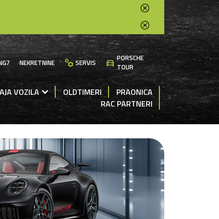
PORSCHE
manufacturing
directions_car
NG7
NEKRETNINE
SERVIS
TOUR
AJA VOZILA
OLDTIMERI
PRAONICA
RAC PARTNERI