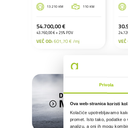
110 KW
6.553 KM
85 KW
30.900,00 €
4
24.720,00 € + 25% PDV
39
j
VEĆ OD:
339,90 € /mj
VE
Privola
Ova web-stranica koristi kol
Kolačiće upotrebljavamo kako 
promet. Isto tako, podatke o 
analizu, a oni ih mogu kombini