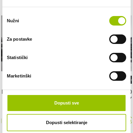
Odabir
Nužni
pristanka
Za postavke
Statistički
Marketinški
Porsche
Porsche
PORSCHE MACAN III
PORSCHE CA
HYBRID CO
Dopusti sve
AUTOMATSKI
AUTOMATSKI
EUROSUPER
MJENJAČ
MJENJAČ
Dopusti selektiranje