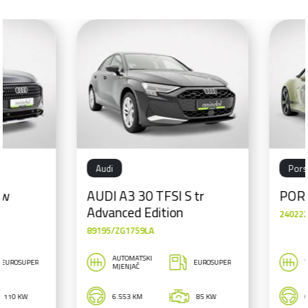
Audi
Porsche
AUDI A3 30 TFSI S tr
PORSCHE 911
Advanced Edition
240222/ZGSPIRIT
89195/ZG1759LA
AUTOMATSKI
AUTOMATSKI
EUROSUPER
MJENJAČ
MJENJAČ
6.553 KM
85 KW
0 KM