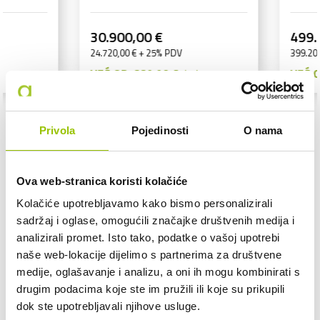
30.900,00 €
499.000,00 
24.720,00 € + 25% PDV
399.200,00 € + 25
VEĆ OD:
339,90 € /mj
VEĆ OD:
5.489,0
Privola
Pojedinosti
O nama
Ova web-stranica koristi kolačiće
Kolačiće upotrebljavamo kako bismo personalizirali
sadržaj i oglase, omogućili značajke društvenih medija i
analizirali promet. Isto tako, podatke o vašoj upotrebi
naše web-lokacije dijelimo s partnerima za društvene
medije, oglašavanje i analizu, a oni ih mogu kombinirati s
drugim podacima koje ste im pružili ili koje su prikupili
dok ste upotrebljavali njihove usluge.