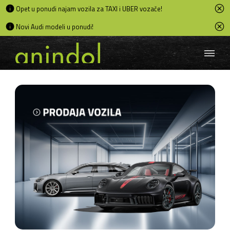
Opet u ponudi najam vozila za TAXI i UBER vozače!
Novi Audi modeli u ponudi!