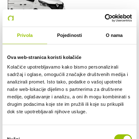
CIJENA NAJMA PO DANU
Privola
Pojedinosti
O nama
90,00 EUR
Ova web-stranica koristi kolačiće
OSIGURANJE PO DANU
Kolačiće upotrebljavamo kako bismo personalizirali
25,00 EUR
sadržaj i oglase, omogućili značajke društvenih medija i
Osiguranje osoba i kasko osiguranje s učešćem u šteti od 2.500,00 €
EUR
analizirali promet. Isto tako, podatke o vašoj upotrebi
Moguća je doplata punog osiguranja.
naše web-lokacije dijelimo s partnerima za društvene
medije, oglašavanje i analizu, a oni ih mogu kombinirati s
drugim podacima koje ste im pružili ili koje su prikupili
Zanima li Vas ovaj automobil? Pošaljite
dok ste upotrebljavali njihove usluge.
nam upit.
Izračun se odnosi na najam s preuzimanjem i vraćanjem vozila
u poslovnici pored Zračne luke Zagreb: Selnica Šćitarjevska 10,
Odabir
Črnkovec, 10410 Velika Gorica – ukoliko želite neku drugu