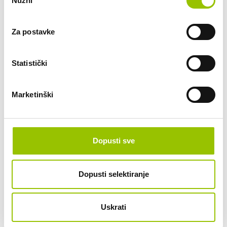
Nužni
pristanka
lokaciju molimo da upišete u napomenu.
Izračun je s preuzimanjem i vraćanjem vozila između 7 i 22
sata.
Za postavke
Datum preuzimanja vozila:
Statistički
Vrijeme preuzimanja vozila:
Marketinški
Datum vraćanja vozila:
Dopusti sve
Vrijeme vraćanja vozila:
Dopusti selektiranje
Da li se vozilo koristi van Hrvatske?
Uskrati
Datum rođenja vozača: