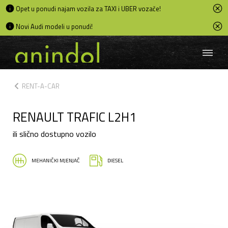
Opet u ponudi najam vozila za TAXI i UBER vozače!
Novi Audi modeli u ponudi!
chevron_left
RENT-A-CAR
RENAULT TRAFIC L2H1
ili slično dostupno vozilo
MEHANIČKI MJENJAČ
DIESEL