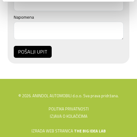
Napomena
POŠALJI UPIT
© 2026. ANINDOL AUTOMOBILI d.o.o. Sva prava pridržana.
POLITIKA PRIVATNOSTI
IZJAVA O KOLAČIĆIMA
IZRADA WEB STRANICA
THE BIG IDEA LAB